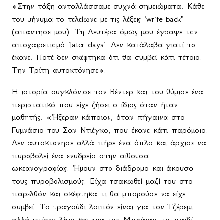
«Στην τάξη ανταλλάσσαμε συχνά σημειώματα. Κάθε
του μήνυμα το τελείωνε με τις λέξεις "
write
back
"
(απάντησε μου). Τη Δευτέρα όμως μου έγραψε τον
αποχαιρετισμό "
later
days
". Δεν κατάλαβα γιατί το
έκανε. Ποτέ δεν σκέφτηκα ότι θα συμβεί κάτι τέτοιο.
Την Τρίτη αυτοκτόνησε».
Η ιστορία συγκλόνισε τον Βέντερ και του θύμισε ένα
περιστατικό που είχε ζήσει ο ίδιος όταν ήταν
μαθητής. «Ήξεραν κάποιον, όταν πήγαινα στο
Γυμνάσιο του Σαν Ντιέγκο, που έκανε κάτι παρόμοιο.
Δεν αυτοκτόνησε αλλά πήρε ένα όπλο και άρχισε να
πυροβολεί ένα ενυδρείο στην αίθουσα
ωκεανογραφίας. Ήμουν στο διάδρομο και άκουσα
τους πυροβολισμούς. Είχα τσακωθεί μαζί του στο
παρελθόν και σκέφτηκα τι θα μπορούσε να είχε
συμβεί. Το τραγούδι λοιπόν είναι για τον Τζέρεμι
αλλά επίσης λίγο και για τον Μπράιαν, το παιδί