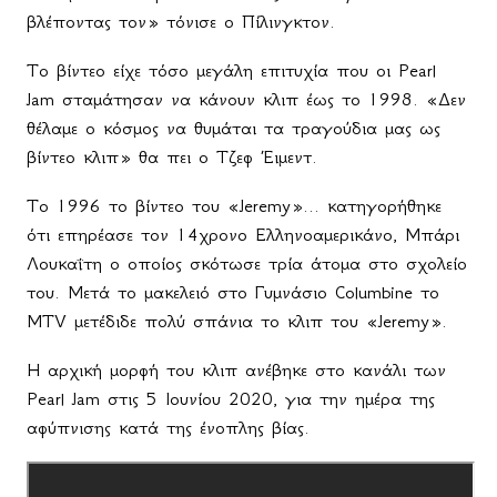
βλέποντας τον» τόνισε ο Πίλινγκτον.
Το βίντεο είχε τόσο μεγάλη επιτυχία που οι
Pearl
Jam
σταμάτησαν να κάνουν κλιπ έως το 1998. «Δεν
θέλαμε ο κόσμος να θυμάται τα τραγούδια μας ως
βίντεο κλιπ» θα πει ο Τζεφ Έιμεντ.
Το 1996 το βίντεο του «
Jeremy
»... κατηγορήθηκε
ότι επηρέασε τον 14χρονο Ελληνοαμερικάνο, Μπάρι
Λουκαΐτη ο οποίος σκότωσε τρία άτομα στο σχολείο
του. Μετά το μακελειό στο Γυμνάσιο
Columbine
το
MTV
μετέδιδε πολύ σπάνια το κλιπ του «
Jeremy
».
Η αρχική μορφή του κλιπ ανέβηκε στο κανάλι των
Pearl
Jam
στις 5 Ιουνίου 2020, για την ημέρα της
αφύπνισης κατά της ένοπλης βίας.