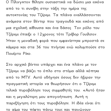
Ο Πίλινγκτον θέλησε ουσιαστικά να δώσει μια εικόνα
από το τι συνέβη στην τάξη την ημέρα της
αυτοκτονίας του Τζέρεμι. Τα πλάνα εναλλάσσονται
ανάμεσα στον Βέντερ που τραγουδά και εικόνες από
μια σχολική αίθουσα και ένα δάσος. Τον ρόλο του
Τζέρεμι έπαιξε ο 12χρονος τότε Τρέβορ Γουίλσον.
Ήταν η μοναδική φορά που εμφανίστηκε μπροστά σε
κάμερα και στα 36 του πνίγηκε ενώ κολυμπούσε στο
Πουέρτο Ρίκο.
Στο αρχικό βίντεο υπάρχει και ένα πλάνο με τον
Τζέρεμι να βάζει το όπλο στο στόμα αλλά κόπηκε
από το
MTV
. Αυτό οδήγησε όσους δεν ήξεραν την
πραγματική ιστορία να θεωρήσουν ότι ο Τζέρεμι
τελικά πυροβόλησε τους συμμαθητές του. «Αυτό ήταν
και η μεγαλύτερη μου απογοήτευση. Αυτή η
παρεξήγηση ότι τους πυροβόλησε. Η ιδέα είναι ότι
το αίμα του πέφτει πάνω τους και παγώνουν