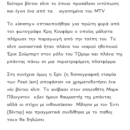
δεύτερο βίντεο κλιπ το όποιο προκάλεσε εντύπωση
και έγινε ένα από τα... αγαπημένα του
MTV
.
Το «
Jeremy
» οπτικοποιήθηκε για πρώτη φορά από
τον φωτογράφο Κρις Κουφάρο ο οποίος μάλιστα
πλήρωσε την παραγωγή από την τσέπη του. Το
κλιπ ουσιαστικά ήταν πλάνα του νεαρού ηθοποιού
Έρικ Σούμπερτ στον ρόλο του Τζέρεμι και πλάνα της
μπάντας πάνω σε μια περιστρεφόμενη πλατφόρμα.
Στη συνέχεια όμως η
Epic
(η δισκογραφική εταιρία
των
Pearl
Jam
) αποφάσισε να χρηματοδοτήσει ένα
νέο βίντεο κλιπ. Το ανέβασε στον σκηνοθέτη Μαρκ
Πίλινγκτον. «Δεν ήμουν θαυμαστής της μπάντας
αλλά οι στίχοι με ενθουσίασαν. Μίλησα με τον Έντι
(Βέντερ) και πραγματικά συνδέθηκα με το παθος
του» θα δηλώσει.