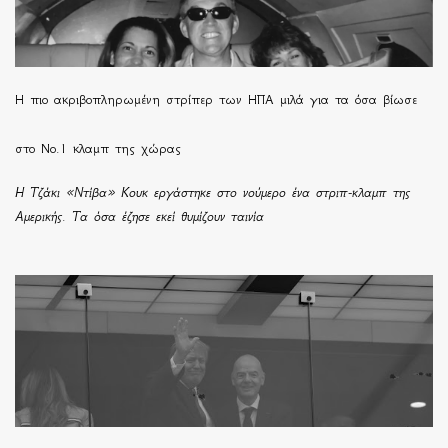
H πιο ακριβοπληρωμένη στρίπερ των ΗΠΑ μιλά για τα όσα βίωσε
στο Νο.1 κλαμπ της χώρας
Η Τζάκι «Ντίβα» Κουκ εργάστηκε στο νούμερο ένα στριπ-κλαμπ της
Αμερικής. Τα όσα έζησε εκεί θυμίζουν ταινία