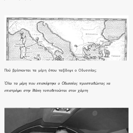
Πού βρίσκονται τα μέρη όπου ταξίδεψε ο Οδυσσέας;
Όλα τα μέρη που επισκέφτηκε ο Οδυσσέας προσπαθώντας να
επιστρέψει στην Ιθάκη τοποθετούνται στον χάρτη