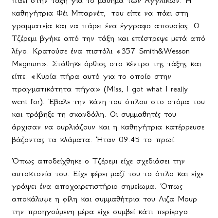
καθηγήτρια Φέι Μπαρνέτ,
του είπε να πάει στη
γραμματεία και να πάρει ένα έγγραφο απουσίας. Ο
Τζέρεμι βγήκε από την τάξη και επέστρεψε μετά από
λίγο. Κρατούσε ένα πιστόλι «357
Smith
&
Wesson
Magnum
». Στάθηκε όρθιος στο κέντρο της τάξης και
είπε: «Κυρία πήρα αυτό για το οποίο στην
πραγματικότητα πήγα» (
Miss
,
I
got
what
I
really
went
for
). Έβαλε την κάνη του όπλου στο στόμα του
και τράβηξε τη σκανδάλη. Οι συμμαθητές του
άρχισαν να ουρλιάζουν και η καθηγήτρια κατέρρευσε
βάζοντας τα κλάματα. Ήταν 09:45 το πρωί.
Όπως αποδείχθηκε ο Τζέρεμι είχε σχεδιάσει την
αυτοκτονία του. Είχε φέρει μαζί του το όπλο και είχε
γράψει ένα αποχαιρετιστήριο σημείωμα. Όπως
αποκάλυψε η φίλη και συμμαθήτρια του Λιζα Μουρ
την προηγούμενη μέρα είχε συμβεί κάτι περίεργο.