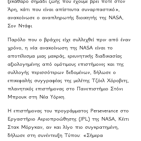
ξεκάθαρο σημάδι ζωής που έχουμε βρει ποτέ στον
Άρη, κάτι που είναι απίστευτα συναρπαστικό»,
ανακοίνωσε ο αναπληρωτής διοικητής της NASA,
Σον Ντάφι.
Παρόλο που ο βράχος είχε συλλεχθεί πριν από έναν
χρόνο, η νέα ανακοίνωση της NASA είναι το
αποτέλεσμα μιας μακράς, ερευνητικής διαδικασίας
αξιολογημένης από ομότιμους επιστήμονες και της
συλλογής περισσότερων δεδομένων, δήλωσε ο
επικεφαλής συγγραφέας της μελέτης Τζόελ Χόροβιτς,
πλανητικός επιστήμονας στο Πανεπιστήμιο Στόνι
Μπρουκ στη Νέα Υόρκη.
Η επιστήμονας του προγράμματος Perseverance στο
Εργαστήριο Αεριοπροώθησης (JPL) της NASA, Κέιτι
Στακ Μόργκαν, αν και λίγο πιο συγκρατημένη,
δήλωσε στη συνέντευξη Τύπου: «Σήμερα