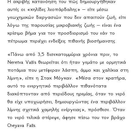
Η ακριβής κατανόηση του πώς δημιουργήθηκαν
αυτές οι «κηλίδες λεοπάρδαλης» – είτε μέσω
γεωχημικών διεργασιών που δεν απαιτούν ζωή, είτε
λόγω της παρουσίας μικροβιακής ζωής – είναι ένα
κρίσιμο βήμα για τον προσδιορισμό του εάν το
πέτρωμα περιέχει ενδείξεις πιθανής βιοσήμανσης.
«Πάνω από 3,5 δισεκατομμύρια χρόνια πριν, το
Neretva Vallis θεωρείται ότι ήταν γεμάτο με ορμητικά
ποτάμια που μετέφεραν λάσπη, άμμο και χαλίκια στη
λίμνη», είπε η Στακ Μόγκαν. «Μέσα στον κρατήρα,
αυτό το ενεργητικό περιβάλλον πιθανότατα
διακόπτονταν από περιόδους ηρεμίας, όταν το νερό
θα είχε υποχωρήσει, δημιουργώντας ένα περιβάλλον
λίμνης σχετικά χαμηλής ενέργειας», πρόσθεσε. Όταν
το νερό τελικά στέρεψε, άφησε πίσω του τον βράχο
Cheyava Falls.