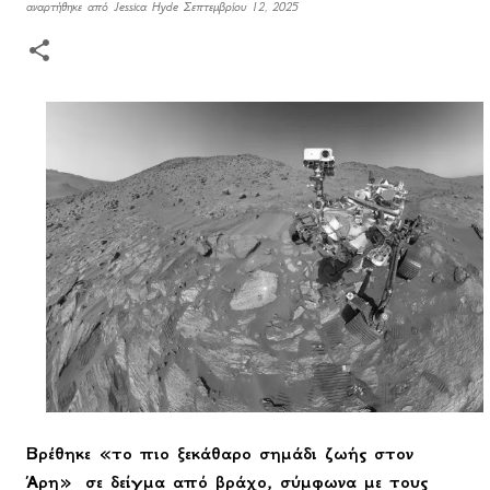
αναρτήθηκε από
Jessica Hyde
Σεπτεμβρίου 12, 2025
Βρέθηκε «το πιο ξεκάθαρο σημάδι ζωής στον
Άρη» σε δείγμα από βράχο, σύμφωνα με τους