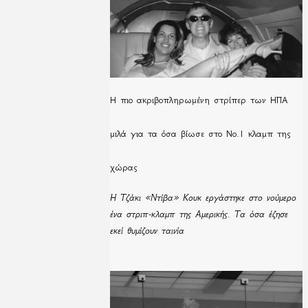
H πιο ακριβοπληρωμένη στρίπερ των ΗΠΑ
μιλά για τα όσα βίωσε στο Νο.1 κλαμπ της
χώρας
Η Τζάκι «Ντίβα» Κουκ εργάστηκε στο νούμερο
ένα στριπ-κλαμπ της Αμερικής. Τα όσα έζησε
εκεί θυμίζουν ταινία