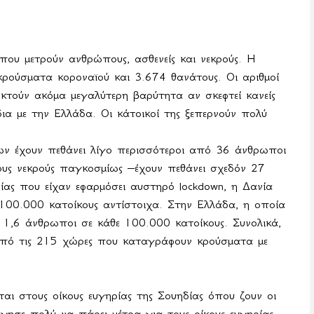
που μετρούν ανθρώπους, ασθενείς και νεκρούς. Η
ρούσματα κοροναϊού και 3.674 θανάτους. Οι αριθμοί
κτούν ακόμα μεγαλύτερη βαρύτητα αν σκεφτεί κανείς
ια με την Ελλάδα. Οι κάτοικοί της ξεπερνούν πολύ
ων έχουν πεθάνει λίγο περισσότεροι από 36 άνθρωποι
ους νεκρούς παγκοσμίως –έχουν πεθάνει σχεδόν 27
δίας που είχαν εφαρμόσει αυστηρό
lockdown
, η Δανία
100.000 κατοίκους αντίστοιχα. Στην Ελλάδα, η οποία
ν 1,6 άνθρωποι σε κάθε 100.000 κατοίκους. Συνολικά,
από τις 215 χώρες που καταγράφουν κρούσματα με
 στους οίκους ευγηρίας της Σουηδίας όπου ζουν οι
γησε πολύ να πάρει μέτρα για τους οίκους ευγηρίας