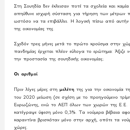
Στη Σουηδία δεν έκλεισαν ποτέ τα σχολεία και καμία
απηύθυνε ισχυρή σύσταση για τήρηση των μέτρων π
ωστόσο να τα επιβάλλει. Η λογική πίσω από αυτήν
της οικονομίας της.
Σχεδόν τρεις μήνες μετά το πρώτο κρούσμα στην χώρ
πανδημίας έρχεται πλέον εύλογα το ερώτημα: Άξιζε
την προστασία της σουηδικής οικονομίας;
Οι αριθμοί
Πριν λίγες μέρες στη
μελέτη
της για την οικονομία τ
του 2020 μείωση (σε σχέση με το προηγούμενο τρί
Ευρωζώνης, ενώ το ΑΕΠ όλων των χωρών της Ε.Ε. σ
κατέγραψε ύφεση μόνο 0,3%. Τα νούμερα βέβαια αφ
καραντίνα βρισκόταν μόνο στην αρχή, οπότε τα νούμ
χώρες.