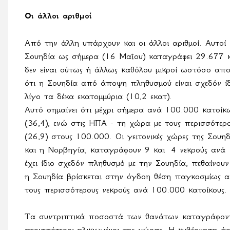
Οι άλλοι αριθμοί
Από την άλλη υπάρχουν και οι άλλοι αριθμοί. Αυτοί 
Σουηδία ως σήμερα (16 Μαΐου) καταγράφει 29.677 κ
δεν είναι ούτως ή άλλως καθόλου μικροί ωστόσο απο
ότι η Σουηδία από άποψη πληθυσμού είναι σχεδόν ίδ
λίγο τα δέκα εκατομμύρια (10,2 εκατ).
Αυτό σημαίνει ότι μέχρι σήμερα ανά 100.000 κατοίκ
(36,4), ενώ στις ΗΠΑ - τη χώρα με τους περισσότερ
(26,9) στους 100.000. Οι γειτονικές χώρες της Σουη
και η Νορβηγία, καταγράφουν 9 και
4 νεκρούς ανά 
έχει ίδιο σχεδόν πληθυσμό με την Σουηδία, πεθαίνου
η Σουηδία βρίσκεται στην όγδοη θέση παγκοσμίως 
τους περισσότερους νεκρούς ανά 100.000 κατοίκους.
Τα συντριπτικά ποσοστά των θανάτων καταγράφονται
περισσότεροι ηλικιωμένοι της χώρας. Η κυβέρνηση άρ