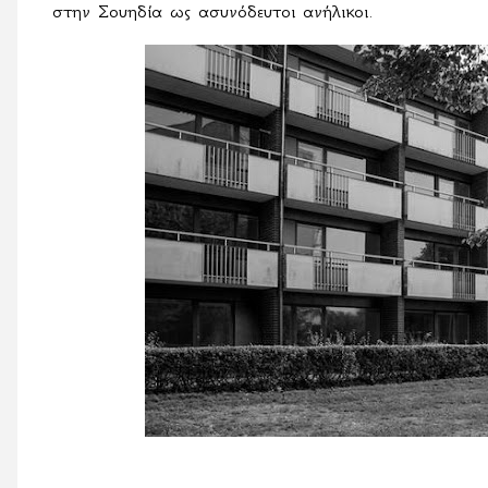
στην Σουηδία ως ασυνόδευτοι ανήλικοι.