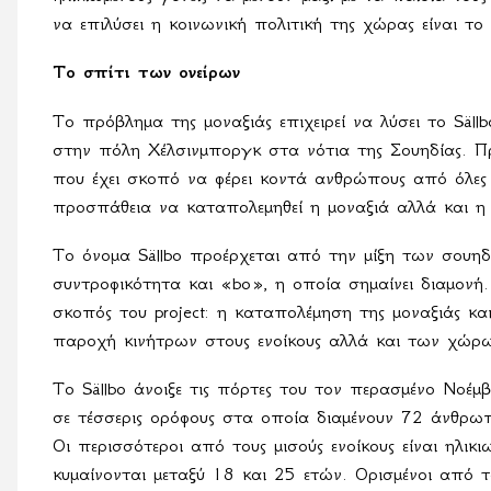
να επιλύσει η κοινωνική πολιτική της χώρας είναι το
Το σπίτι των ονείρων
Το πρόβλημα της μοναξιάς επιχειρεί να λύσει το
S
ä
ll
στην πόλη Χέλσινμποργκ στα νότια της Σουηδίας. Πρ
που έχει σκοπό να φέρει κοντά ανθρώπους από όλες τ
προσπάθεια να καταπολεμηθεί η μοναξιά αλλά και η 
Το όνομα
S
ä
llbo
προέρχεται από την μίξη των σουηδ
συντροφικότητα και «
bo
», η οποία σημαίνει διαμονή
σκοπός του
project
: η καταπολέμηση της μοναξιάς κ
παροχή κινήτρων στους ενοίκους αλλά και των χώρ
Το
S
ä
llbo
άνοιξε τις πόρτες του τον περασμένο Νοέμ
σε τέσσερις ορόφους στα οποία διαμένουν 72 άνθρω
Οι περισσότεροι από τους μισούς ενοίκους είναι ηλι
κυμαίνονται μεταξύ 18 και 25 ετών. Ορισμένοι από τ