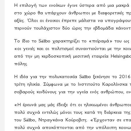
Η επιλογή των ενοίκων έγινε ύστερα από μια μακρά δ
στο χώρο θα υπάρχουν άνθρωποι με διαφορετικές προ
αξίες. Όλοι οι ένοικοι έπρεπε μάλιστα να υπογράψο
περνούν τουλάχιστον δύο ώρες την εβδομάδα κάνοντα
Το ίδιο το
S
ä
llbo
χαρακτηρίζει το «πείραμά» του ως «
«οι γενιές και οι πολιτισμοί συναντιούνται με την κ
από την μη κερδοσκοπική μεσιτική εταιρεία
Helsingsb
πόλης.
Η ιδέα για την πολυκατοικία
S
ä
llbo
ξεκίνησε το 2016 
τρίτη ηλικία. Σύμφωνα με το Ινστιτούτο Καρολίνσκα 
σοβαρούς κινδύνους για την υγεία ενός ανθρώπου, εν
«Η έρευνά μας μάς έδειξε ότι οι ηλικιωμένοι άνθρωπ
πολύ συχνά εντελώς μόνοι τους κατά τη διάρκεια της
του
S
ä
llbo
, Ντραγκάνα Κούροβιτς. «Έρχονταν σε επαφ
πολύ συχνά αποκόπτονται από την υπόλοιπη κοινωνί