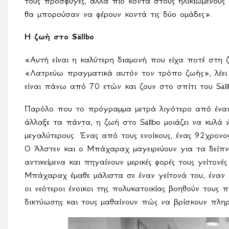
τους πρόσφυγες, αλλά πιο κοντά στους ηλικιωμένους
θα μπορούσαν να φέρουν κοντά τις δύο ομάδες».
Η ζωή στο
S
ä
llbo
«Αυτή είναι η καλύτερη διαμονή που είχα ποτέ στη ζ
«Λατρεύω πραγματικά αυτόν τον τρόπο ζωής», λέει 
είναι πάνω από 70 ετών και ζουν στο σπίτι του
S
ä
l
Παρόλο που το πρόγραμμα μετρά λιγότερο από έναν
άλλαξε τα πάντα, η ζωή στο
S
ä
llbo
μοιάζει να κυλά ι
μεγαλύτερους. Ένας από τους ενοίκους, ένας 92χρον
Ο Άλστεν και ο Μπάχαραχ μαγειρεύουν για τα δείπν
αντικείμενα και πηγαίνουν μερικές φορές τους γείτονέ
Μπάχαραχ έμαθε μάλιστα σε έναν γείτονά του, ένα
οι νεότεροι ένοικοι της πολυκατοικίας βοηθούν τους π
δικτύωσης και τους μαθαίνουν πώς να βρίσκουν πληρ