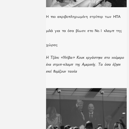
H πιο ακριβοπληρωμένη στρίπερ των ΗΠΑ
μιλά για τα όσα βίωσε στο Νο.1 κλαμπ της
χώρας
Η Τζάκι «Ντίβα» Κουκ εργάστηκε στο νούμερο
ένα στριπ-κλαμπ της Αμερικής. Τα όσα έζησε
εκεί θυμίζουν ταινία