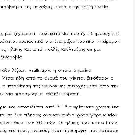
 πρόβλημα της μοναξιάς ειδικά στην τρίτη ηλικία.
bo
, μια ξεχωριστή πολυκατοικία που έχει δημιουργηθεί
όκειται ουσιαστικά για ένα ριζοσπαστικό «πείραμα»
ις ηλικίες και από πολλές κουλτούρες σε μια
ξενοφοβία.
ικών λέξεων «
s
ä
llskap
», η οποία σημαίνει
. Μέσα ήδη από το όνομά του γίνεται ξεκάθαρος ο
αι η προώθηση της κοινωνικής συνοχής μέσα από την
ων για παραγωγική αλληλεπίδραση.
βριο και αποτελείται από 51 διαμερίσματα χωρισμένα
ποι σε ένα πλήρως ανακαινισμένο χώρο γηροκομείου.
κιωμένοι άνω των 70 ετών. Οι ηλικίες των υπολοίπων
ους νεότερους ένοικους είναι πρόσφυγες που έφτασαν