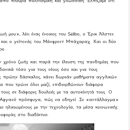
 από πλευρά πολιτισμική και γλωσσική. Ελπίζαμε ότι
ωή μου», λέει ένας ένοικος του
S
ä
llbo
, ο Έρικ Άλστεν.
και ο γείτονάς του Μάνφρεντ Μπάχαραχ. Και οι δύο
lbo
.
 χρόνο ζωής και παρά την έλευση της πανδημίας που
δανικά τόσο για τους νέους όσο και για τους
ος πρώην δάσκαλος, κάνει δωρεάν μαθήματα αγγλικών.
α που τρώνε όλοι μαζί, επιδιορθώνουν διάφορα
ς τους σε διάφορες δουλειές με τα αυτοκίνητά τους. Ο
ν Αφγανό πρόσφυγα, πώς να οδηγεί. Σε «αντάλλαγμα»
ιο ηλικιωμένους με την τεχνολογία, τα μέσα κοινωνικής
οφορίες στο διαδίκτυο.