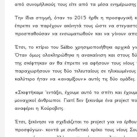
από συνομήλικούς τους είτε από τα μέσα ενημέρωσης
Την ίδια στιγμή, όταν το 2015 ήρθε η προσφυγική 
έπρεπε να παρέχουν ακίνητά τους ώστε να στεγαστ
προσπαθούσαν να ενσωματωθούν και να γίνουν αποδ
Έτσι, το κτίριο του Sällbo χρησιμοποιήθηκε αρχικά 
Όταν όμως ολοκληρώθηκε η ανακαίνιση και στους δύο 
της σκέφτηκαν αν θα έπρεπε να αφήσουν τους νέους
παραχωρήσουν τους δύο τελευταίους σε ηλικιωμένους
καλύτερο ήταν να «αναμίξουν» αυτές τις δύο ομάδες.
«Σκεφτήκαμε ‘εντάξει, έχουμε αυτό το σπίτι και έχουμ
μοναχικοί άνθρωποι. Γιατί δεν ξεκινάμε ένα
project
που
αναφέρει η Κούροβιτς.
Έτσι, ξεκίνησε να σχεδιάζεται το
project
για να έρθου
προσφύγων- κοντά με συνδετικό κρίκο τους νέους Σουη