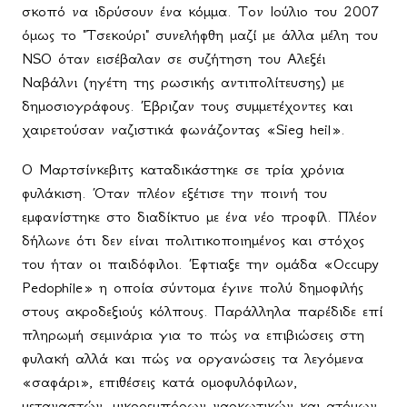
σκοπό να ιδρύσουν ένα κόμμα. Τον Ιούλιο του 2007
όμως το "Τσεκούρι" συνελήφθη μαζί με άλλα μέλη του
NSO
όταν εισέβαλαν σε συζήτηση του Αλεξέι
Ναβάλνι (ηγέτη της ρωσικής αντιπολίτευσης) με
δημοσιογράφους. Έβριζαν
τους
συμμετέχοντες
και
χαιρετούσαν
ναζιστικά
φωνάζοντας
«
Sieg heil
».
Ο Μαρτσίνκεβιτς καταδικάστηκε σε τρία χρόνια
φυλάκιση. Όταν πλέον εξέτισε την ποινή του
εμφανίστηκε στο διαδίκτυο με ένα νέο προφίλ. Πλέον
δήλωνε ότι δεν είναι πολιτικοποιημένος και στόχος
του ήταν οι παιδόφιλοι. Έφτιαξε την ομάδα «
Occupy
Pedophile
» η οποία σύντομα έγινε πολύ δημοφιλής
στους ακροδεξιούς κόλπους. Παράλληλα παρέδιδε επί
πληρωμή σεμινάρια για το πώς να επιβιώσεις στη
φυλακή αλλά και πώς να οργανώσεις τα λεγόμενα
«σαφάρι», επιθέσεις κατά ομοφυλόφιλων,
μεταναστών, μικροεμπόρων ναρκωτικών και ατόμων