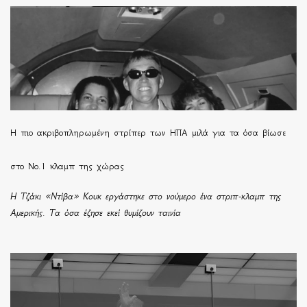
H πιο ακριβοπληρωμένη στρίπερ των ΗΠΑ μιλά για τα όσα βίωσε
στο Νο.1 κλαμπ της χώρας
Η Τζάκι «Ντίβα» Κουκ εργάστηκε στο νούμερο ένα στριπ-κλαμπ της
Αμερικής. Τα όσα έζησε εκεί θυμίζουν ταινία