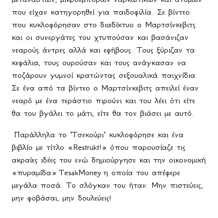
που είχαν κατηγορηθεί για παιδοφιλία. Σε βίντεο
που κυκλοφόρησαν στο διαδίκτυο ο Μαρτσίνκεβιτς
και οι συνεργάτες του χτυπούσαν και βασάνιζαν
νεαρούς άντρες αλλά και εφήβους. Τους ξύριζαν τα
κεφάλια, τους ουρούσαν και τους ανάγκασαν να
ποζάρουν γυμνοί κρατώντας σεξουαλικά παιχνίδια.
Σε ένα από τα βίντεο ο Μαρτσίνκεβιτς απειλεί έναν
νεαρό με ένα τεράστιο πιρούνι και του λέει ότι είτε
θα του βγάλει το μάτι, είτε θα τον βιάσει με αυτό.
Παράλληλα το "Τσεκούρι" κυκλοφόρησε και ένα
βιβλίο με τίτλο «
Restrukt
!» όπου παρουσίαζε τις
ακραίες ιδέες του ενώ δημιούργησε και την οικονομική
«πυραμίδα»
TesakMoney
η οποία του απέφερε
μεγάλα ποσά. Το σλόγκαν του ήταν: Μην πιστεύεις,
μην φοβάσαι, μην δουλεύεις!