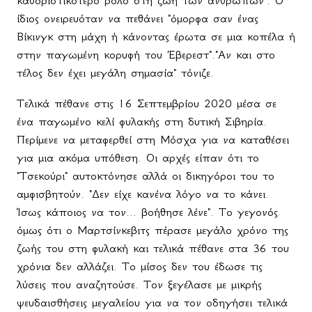
καθοριστικότερο ρόλο στη ζωή των ανθρώπων". Ο
ίδιος ονειρευόταν να πεθάνει "όμορφα σαν ένας
Βίκινγκ στη μάχη ή κάνοντας έρωτα σε μια κοπέλα ή
στην παγωμένη κορυφή του Έβερεστ"."Αν και στο
τέλος δεν έχει μεγάλη σημασία" τόνιζε.
Τελικά πέθανε στις 16 Σεπτεμβρίου 2020 μέσα σε
ένα παγωμένο κελί φυλακής στη δυτική Σιβηρία.
Περίμενε να μεταφερθεί στη Μόσχα για να καταθέσει
για μια ακόμα υπόθεση. Οι αρχές είπαν ότι το
"Τσεκούρι" αυτοκτόνησε αλλά οι δικηγόροι του το
αμφισβητούν. "Δεν είχε κανένα λόγο να το κάνει.
Ίσως κάποιος να τον... βοήθησε λένε". Το γεγονός
όμως ότι ο Μαρτσίνκεβιτς πέρασε μεγάλο χρόνο της
ζωής του στη φυλακή και τελικά πέθανε στα 36 του
χρόνια δεν αλλάζει. Το μίσος δεν του έδωσε τις
λύσεις που αναζητούσε. Τον ξεγέλασε με μικρής
ψευδαισθήσεις μεγαλείου για να τον οδηγήσει τελικά