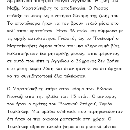
Αμερικανίδα ποιήτρια Μάγια Αγγέλλου. Η ζωή του
Μαξίμ Μαρτσίνκεβιτς το αποδεικνύει. Ο Ρώσος
επέλεξε το μίσος ως κινητήρια δύναμη της ζωής του.
Το αποτέλεσμα ήταν να τον βρουν νεκρό μέσα στο
κελί όπου κρατούταν. Ήταν 36 ετών και σύμφωνα με
τις αρχές αυτοκτόνησε. Γνωστός ως το "Τσεκούρι" ο
Μαρτσίνκεβιτς άφησε πίσω του μια κληρονομιά βίας,
κακοποιήσεων και ρητορικής μίσους. Επιστρέφοντας
σε αυτό που είπε η Αγγέλου ο 36χρονος δεν βρήκε
στο μίσος καμία λύση και όταν φάνηκε να ότι άρχισε
να το συνειδητοποιεί όλα τελείωσαν.
Ο Μαρτσίνκεβιτς μπήκε στον κόσμο των Ρώσων
Νεοναζί από την ηλικία των 15 ετών. Ο μέντορας
του ήταν ο ηγέτης του "Ρωσικού Στόχου", Σεμιόν
Τομκάκοφ. Μια ομάδα
skinheads
που περηφανεύονταν
ότι ήταν οι πιο ακραίοι ρατσιστές στη χώρα. Ο
Τομκάκοφ έβρισκε εύκολα βήμα στα ρωσικά μίντια