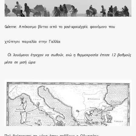
Galerne: Απόκοσμο βίντεο από το post-apocalyptic φαινόμενο που
χτύπησε παραλία στην Γαλλία
Οι λουόμενοι έτρεχαν να σωθούν, ενώ η θερμοκρασία έπεσε 12 βαθμούς
μέσα σε μισή ώρα
Πού βρίσκονται τα μέρη όπου ταξίδεψε ο Οδυσσέας;