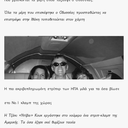
Όλα τα μέρη που επισκέφτηκε ο Οδυσσέας προσπαθώντας να
επιστρέψει στην Ιθάκη τοποθετούνται στον χάρτη
H πιο ακριβοπληρωμένη στρίπερ των ΗΠΑ μιλά για τα όσα βίωσε
στο Νο.1 κλαμπ της χώρας
Η Τζάκι «Ντίβα» Κουκ εργάστηκε στο νούμερο ένα στριπ-κλαμπ της
Αμερικής. Τα όσα έζησε εκεί θυμίζουν ταινία