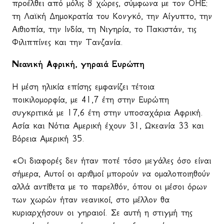
προέλθει από μόλις 8 χώρες, σύμφωνα με τον ΟΗΕ:
τη Λαϊκή Δημοκρατία του Κονγκό, την Αίγυπτο, την
Αιθιοπία, την Ινδία, τη Νιγηρία, το Πακιστάν, τις
Φιλιππίνες και την Τανζανία.
Νεανική Αφρική, γηραιά Ευρώπη
Η μέση ηλικία επίσης εμφανίζει τέτοια
ποικιλομορφία, με 41,7 έτη στην Ευρώπη
συγκριτικά με 17,6 έτη στην υποσαχάρια Αφρική.
Ασία και Νότια Αμερική έχουν 31, Ωκεανία 33 και
Βόρεια Αμερική 35.
«Οι διαφορές δεν ήταν ποτέ τόσο μεγάλες όσο είναι
σήμερα, Αυτοί οι αριθμοί μπορούν να ομαλοποιηθούν
αλλά αντίθετα με το παρελθόν, όπου οι μέσοι όρων
των χωρών ήταν νεανικοί, στο μέλλον θα
κυριαρχήσουν οι γηραιοί. Σε αυτή η στιγμή της