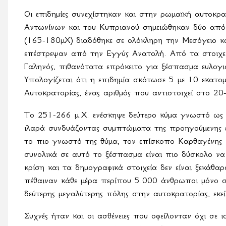
Οι επιδημίες συνεχίστηκαν και στην ρωμαϊκή αυτοκρ
Αντωνίνων και του Κυπριανού σημειώθηκαν δύο από
(165-180μΧ) διαδόθηκε σε ολόκληρη την Μεσόγειο κ
επέστρεψαν από την Εγγύς Ανατολή. Από τα στοιχε
Γαληνός, πιθανότατα επρόκειτο για ξέσπασμα ευλογι
Υπολογίζεται ότι η επιδημία σκότωσε 5 με 10 εκατο
Αυτοκρατορίας, ένας αριθμός που αντιστοιχεί στο 2
Το 251-266 μ.Χ. ενέσκηψε δεύτερο κύμα γνωστό ως 
ιλαρά συνδυάζοντας συμπτώματα της προηγούμενης 
το πιο γνωστό της θύμα, τον επίσκοπο Καρθαγένη
συνολικά σε αυτό το ξέσπασμα είναι πιο δύσκολο να
κρίση και τα δημογραφικά στοιχεία δεν είναι ξεκάθ
πέθαιναν κάθε μέρα περίπου 5.000 άνθρωποι μόνο σ
δεύτερης μεγαλύτερης πόλης στην αυτοκρατορίας, εκ
Συχνές ήταν και οι ασθένειες που οφείλονταν όχι σ