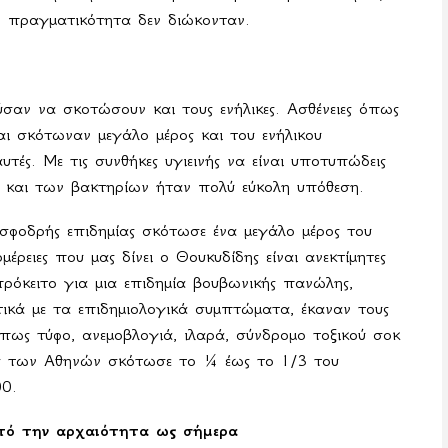
 πραγματικότητα δεν διώκονταν.
αν να σκοτώσουν και τους ενήλικες. Ασθένειες όπως
και σκότωναν μεγάλο μέρος και του ενήλικου
τές. Με τις συνθήκες υγιεινής να είναι υποτυπώδεις
 και των βακτηρίων ήταν πολύ εύκολη υπόθεση.
σφοδρής επιδημίας σκότωσε ένα μεγάλο μέρος του
ρειες που μας δίνει ο Θουκυδίδης είναι ανεκτίμητες
πρόκειτο για μια επιδημία βουβωνικής πανώλης,
ικά με τα επιδημιολογικά συμπτώματα, έκαναν τους
όπως τύφο, ανεμοβλογιά, ιλαρά, σύνδρομο τοξικού σοκ
ός των Αθηνών σκότωσε το ¼ έως τo 1/3 του
00.
από την αρχαιότητα ως σήμερα