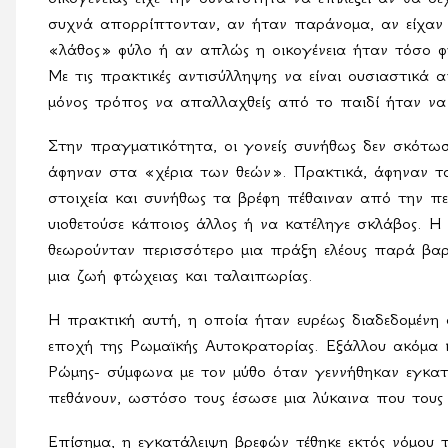
συχνά απορρίπτονταν, αν ήταν παράνομα, αν είχαν 
«λάθος» φύλο ή αν απλώς η οικογένεια ήταν τόσο φ
Με τις πρακτικές αντισύλληψης να είναι ουσιαστικά α
μόνος τρόπος να απαλλαχθείς από το παιδί ήταν να 
Στην πραγματικότητα, οι γονείς συνήθως δεν σκότωσα
άφηναν στα «χέρια των θεών». Πρακτικά, άφηναν το
στοιχεία και συνήθως τα βρέφη πέθαιναν από την πεί
υιοθετούσε κάποιος άλλος ή να κατέληγε σκλάβος. Η 
θεωρούνταν περισσότερο μια πράξη ελέους παρά βα
μια ζωή φτώχειας και ταλαιπωρίας.
Η πρακτική αυτή, η οποία ήταν ευρέως διαδεδομένη 
εποχή της Ρωμαϊκής Αυτοκρατορίας. Εξάλλου ακόμα κα
Ρώμης- σύμφωνα με τον μύθο όταν γεννήθηκαν εγκατα
πεθάνουν, ωστόσο τους έσωσε μια λύκαινα που τους
Επίσημα, η εγκατάλειψη βρεφών τέθηκε εκτός νόμου τ