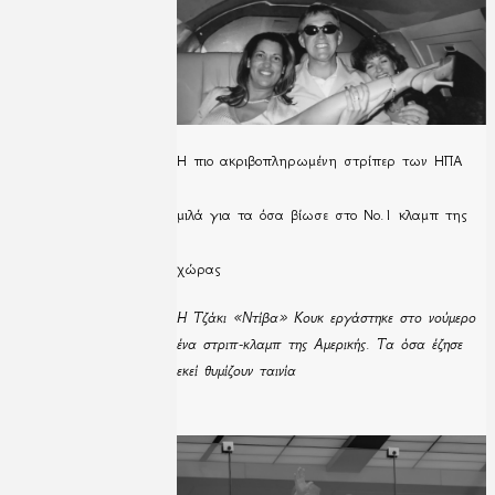
H πιο ακριβοπληρωμένη στρίπερ των ΗΠΑ
μιλά για τα όσα βίωσε στο Νο.1 κλαμπ της
χώρας
Η Τζάκι «Ντίβα» Κουκ εργάστηκε στο νούμερο
ένα στριπ-κλαμπ της Αμερικής. Τα όσα έζησε
εκεί θυμίζουν ταινία