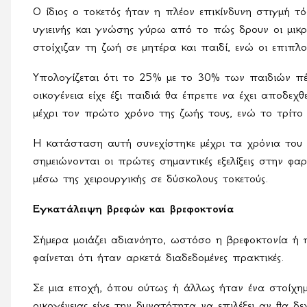
Ο ίδιος ο τοκετός ήταν η πλέον επικίνδυνη στιγμή τ
υγιεινής και γνώσης γύρω από το πώς δρουν οι μικ
στοίχιζαν τη ζωή σε μητέρα και παιδί, ενώ οι επιπλ
Υπολογίζεται ότι το 25% με το 30% των παιδιών πέ
οικογένεια είχε έξι παιδιά θα έπρεπε να έχει αποδε
μέχρι τον πρώτο χρόνο της ζωής τους, ενώ το τρίτο 
Η κατάσταση αυτή συνεχίστηκε μέχρι τα χρόνια του
σημειώνονται οι πρώτες σημαντικές εξελίξεις στην φ
μέσω της χειρουργικής σε δύσκολους τοκετούς.
Εγκατάλειψη βρεφών και βρεφοκτονία
Σήμερα μοιάζει αδιανόητο, ωστόσο η βρεφοκτονία ή 
φαίνεται ότι ήταν αρκετά διαδεδομένες πρακτικές.
Σε μια εποχή, όπου ούτως ή άλλως ήταν ένα στοίχημ
οικογένειας είχε την δυνατότητα να επιλέξει αν θα δε