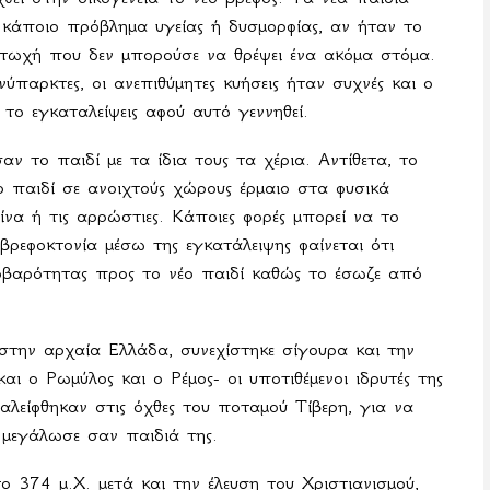
κάποιο πρόβλημα υγείας ή δυσμορφίας, αν ήταν το
τωχή που δεν μπορούσε να θρέψει ένα ακόμα στόμα.
νύπαρκτες, οι ανεπιθύμητες κυήσεις ήταν συχνές και ο
το εγκαταλείψεις αφού αυτό γεννηθεί.
ν το παιδί με τα ίδια τους τα χέρια. Αντίθετα, το
 παιδί σε ανοιχτούς χώρους έρμαιο στα φυσικά
να ή τις αρρώστιες. Κάποιες φορές μπορεί να το
βρεφοκτονία μέσω της εγκατάλειψης φαίνεται ότι
ρβαρότητας προς το νέο παιδί καθώς το έσωζε από
στην αρχαία Ελλάδα, συνεχίστηκε σίγουρα και την
ι ο Ρωμύλος και ο Ρέμος- οι υποτιθέμενοι ιδρυτές της
λείφθηκαν στις όχθες του ποταμού Τίβερη, για να
 μεγάλωσε σαν παιδιά της.
ο 374 μ.Χ. μετά και την έλευση του Χριστιανισμού,