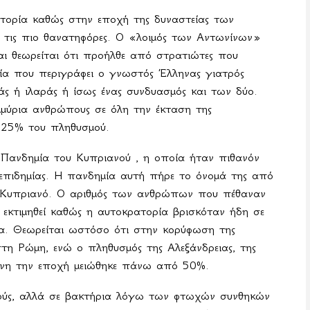
ατορία καθώς στην εποχή της δυναστείας των
 τις πιο θανατηφόρες. Ο «λοιμός των Αντωνίνων»
αι θεωρείται ότι προήλθε από στρατιώτες που
ία που περιγράφει ο γνωστός Έλληνας γιατρός
άς ή ιλαράς ή ίσως ένας συνδυασμός και των δύο.
μμύρια ανθρώπους σε όλη την έκταση της
0-25% του πληθυσμού.
Πανδημία του Κυπριανού , η οποία ήταν πιθανόν
επιδημίας. Η πανδημία αυτή πήρε το όνομά της από
ς Κυπριανό. Ο αριθμός των ανθρώπων που πέθαναν
 εκτιμηθεί καθώς η αυτοκρατορία βρισκόταν ήδη σε
αρα. Θεωρείται ωστόσο ότι στην κορύφωση της
τη Ρώμη, ενώ ο πληθυσμός της Αλεξάνδρειας, της
είνη την εποχή μειώθηκε πάνω από 50%.
ε ιούς, αλλά σε βακτήρια λόγω των φτωχών συνθηκών