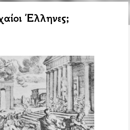
χαίοι Έλληνες;