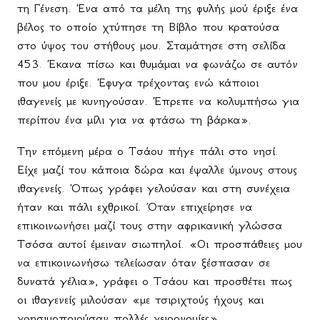
τη Γένεση. Ένα από τα μέλη της φυλής μού έριξε ένα
βέλος το οποίο χτύπησε τη Βίβλο που κρατούσα
στο ύψος του στήθους μου. Σταμάτησε στη σελίδα
453. Έκανα πίσω και θυμάμαι να φωνάζω σε αυτόν
που μου έριξε. Έφυγα τρέχοντας ενώ κάποιοι
ιθαγενείς με κυνηγούσαν. Έπρεπε να κολυμπήσω για
περίπου ένα μίλι για να φτάσω τη βάρκα».
Την επόμενη μέρα ο Τσάου πήγε πάλι στο νησί.
Είχε μαζί του κάποια δώρα και έψαλλε ύμνους στους
ιθαγενείς. Όπως γράφει γελούσαν και στη συνέχεια
ήταν και πάλι εχθρικοί. Όταν επιχείρησε να
επικοινωνήσει μαζί τους στην αφρικανική γλώσσα
Τσόσα αυτοί έμειναν σιωπηλοί. «Οι προσπάθειες μου
να επικοινωνήσω τελείωσαν όταν ξέσπασαν σε
δυνατά γέλια», γράφει ο Τσάου και προσθέτει πως
οι ιθαγενείς μιλούσαν «με τσιριχτούς ήχους και
χρησιμοποιούσαν πολλές χειρονομίες».