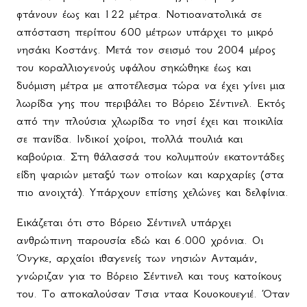
φτάνουν έως και 122 μέτρα. Νοτιοανατολικά σε
απόσταση περίπου 600 μέτρων υπάρχει το μικρό
νησάκι Κοστάνς. Μετά τον σεισμό του 2004 μέρος
του κοραλλιογενούς υφάλου σηκώθηκε έως και
δυόμιση μέτρα με αποτέλεσμα τώρα να έχει γίνει μια
λωρίδα γης που περιβάλει το Βόρειο Σέντινελ. Εκτός
από την πλούσια χλωρίδα το νησί έχει και ποικιλία
σε πανίδα. Ινδικοί χοίροι, πολλά πουλιά και
καβούρια. Στη θάλασσά του κολυμπούν εκατοντάδες
είδη ψαριών μεταξύ των οποίων και καρχαρίες (στα
πιο ανοιχτά). Υπάρχουν επίσης χελώνες και δελφίνια.
Εικάζεται ότι στο Βόρειο Σέντινελ υπάρχει
ανθρώπινη παρουσία εδώ και 6.000 χρόνια. Οι
Όνγκε, αρχαίοι ιθαγενείς των νησιών Ανταμάν,
γνώριζαν για το Βόρειο Σέντινελ και τους κατοίκους
του. Το αποκαλούσαν Τσια νταα Κουοκουεγιέ. Όταν