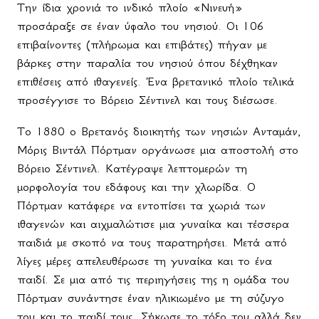
Την ίδια χρονιά το ινδικό πλοίο «Νινευή»
προσάραξε σε έναν ύφαλο του νησιού. Οι 106
επιβαίνοντες (πλήρωμα και επιβάτες) πήγαν με
βάρκες στην παραλία του νησιού όπου δέχθηκαν
επιθέσεις από ιθαγενείς. Ένα βρετανικό πλοίο τελικά
προσέγγισε το Βόρειο Σέντινελ και τους διέσωσε.
Το 1880 ο Βρετανός διοικητής των νησιών Ανταμάν,
Μόρις Βιντάλ Πόρτμαν οργάνωσε μια αποστολή στο
Βόρειο Σέντινελ. Κατέγραψε λεπτομερών τη
μορφολογία του εδάφους και την χλωρίδα. Ο
Πόρτμαν κατάφερε να εντοπίσει τα χωριά των
ιθαγενών και αιχμαλώτισε μια γυναίκα και τέσσερα
παιδιά με σκοπό να τους παρατηρήσει. Μετά από
λίγες μέρες απελευθέρωσε τη γυναίκα και το ένα
παιδί. Σε μια από τις περιηγήσεις της η ομάδα του
Πόρτμαν συνάντησε έναν ηλικιωμένο με τη σύζυγο
του και το παιδί τους. Σήκωσε το τόξο του αλλά δεν