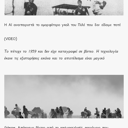
Η ΑΙ αναπαριστά το ομορφότερο γκολ του Πελέ που δεν είδαμε ποτέ
(VIDEO)
Το πέτυχε το 1959 και δεν είχε καταγραφεί σε βίντεο. Η τεχνολογία
έκανε τις εξιστορήσεις εικόνα και το αποτέλεσμα είναι μαγικό
Galerne: Απόκοσμο βίντεο από το post-apocalyptic φαινόμενο που