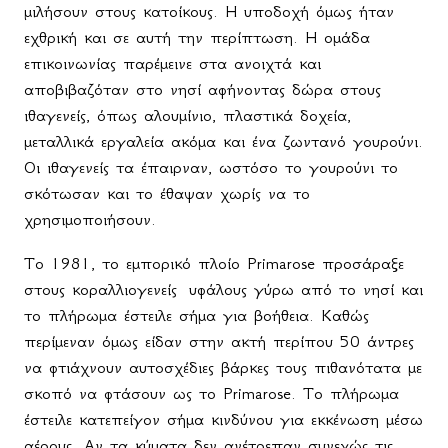
μιλήσουν στους κατοίκους. Η υποδοχή όμως ήταν
εχθρική και σε αυτή την περίπτωση. Η ομάδα
επικοινωνίας παρέμεινε στα ανοιχτά και
αποβιβαζόταν στο νησί αφήνοντας δώρα στους
ιθαγενείς, όπως αλουμίνιο, πλαστικά δοχεία,
μεταλλικά εργαλεία ακόμα και ένα ζωντανό γουρούνι.
Οι ιθαγενείς τα έπαιρναν, ωστόσο το γουρούνι το
σκότωσαν και το έθαψαν χωρίς να το
χρησιμοποιήσουν.
Το 1981, το εμπορικό πλοίο
Primarose
προσάραξε
στους κοραλλιογενείς
υφάλους γύρω από το νησί και
το πλήρωμα έστειλε σήμα για βοήθεια. Καθώς
περίμεναν όμως είδαν στην ακτή περίπου 50 άντρες
να φτιάχνουν αυτοσχέδιες βάρκες τους πιθανότατα με
σκοπό να φτάσουν ως το
Primarose
. Το πλήρωμα
έστειλε κατεπείγον σήμα κινδύνου για εκκένωση μέσω
αέρους. Αν τα κύματα δεν ανέτρεπαν συνεχώς τις