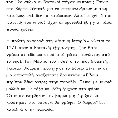
τον 19ο αιώνα οι Βρετανοί πήγαν κάποιους Όνγκε
στο Βόρειο Σέντινελ για να επικοινωνήσουν με τους
κατοίκους εκεί, δεν τα κατάφεραν. Αυτοί δείχνει ότι οι
ιθαγενείς του νησιού είχαν απομονωθεί ήδη για πάρα
πολλά χρόνια.
Η πρώτη αναφορά στη «Δυτική Ιστορία» γίνεται το
1771 όταν ο Βρετανός εξερευνητής Τζον Ρίτσι
γράφει ότι είδε μια σειρά από φώτα περνώντας από
το νησί. Τον Μάρτιο του 1867 o τοπικός διοικητής
Τζερεμάι Χόμφρεϊ προσέγγισε το Βόρειο Σέντινελ σε
μια αποστολή αναζήτησης δραπετών. «Είδαμε
περίπου δέκα άντρες στην παραλία. Γυμνοί με μακριά
μαλλιά και με τόξα και βέλη έριχναν στα ψάρια.
Όταν αντιλήφθηκαν την βάρκα μας έτρεξαν και
κρύφτηκαν στο δάσος», θα γράψει. Ο Χόμφρεϊ δεν
κατέβηκε στην παραλία.