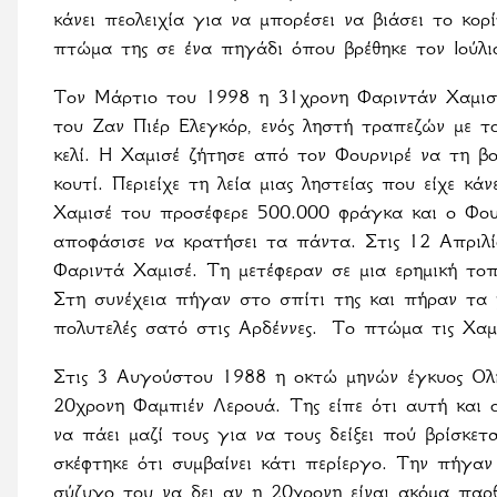
κάνει πεολειχία για να μπορέσει να βιάσει το κορ
πτώμα της σε ένα πηγάδι όπου βρέθηκε τον Ιούλι
Τον Μάρτιο του 1998 η 31χρονη Φαριντάν Χαμισέ
του Ζαν Πιέρ Ελεγκόρ, ενός ληστή τραπεζών με τ
κελί. Η Χαμισέ ζήτησε από τον Φουρνιρέ να τη β
κουτί. Περιείχε τη λεία μιας ληστείας που είχε κά
Χαμισέ του προσέφερε 500.000 φράγκα και ο Φουρν
αποφάσισε να κρατήσει τα πάντα. Στις 12 Απριλί
Φαριντά Χαμισέ. Τη μετέφεραν σε μια ερημική το
Στη συνέχεια πήγαν στο σπίτι της και πήραν τα
πολυτελές σατό στις Αρδέννες.
Το πτώμα τις Χαμι
Στις 3 Αυγούστου 1988 η οκτώ μηνών έγκυος Ολι
20χρονη Φαμπιέν Λερουά. Της είπε ότι αυτή και ο
να πάει μαζί τους για να τους δείξει πού βρίσκετ
σκέφτηκε ότι συμβαίνει κάτι περίεργο. Την πήγα
σύζυγο του να δει αν η 20χρονη είναι ακόμα παρθ