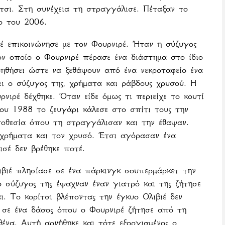
ίτσι. Στη συνέχεια τη στραγγάλισε. Πέταξαν το
ο του 2006.
 επικοινώνησε με τον Φουρνιρέ. Ήταν η σύζυγος
ον οποίο ο Φουρνιρέ πέρασε ένα διάστημα στο ίδιο
οηθήσει ώστε να ξεθάψουν από ένα νεκροταφείο ένα
νει ο σύζυγος της, χρήματα και ράβδους χρυσού. Η
ιρέ δέχθηκε. Όταν είδε όμως τι περιείχε το κουτί
ου 1988 το ζευγάρι κάλεσε στο σπίτι τους την
ποθεσία όπου τη στραγγάλισαν και την έθαψαν.
 χρήματα και τον χρυσό. Έτσι αγόρασαν ένα
σέ δεν βρέθηκε ποτέ.
βιέ πλησίασε σε ένα πάρκινγκ σουπερμάρκετ την
 σύζυγος της έψαχναν έναν γιατρό και της ζήτησε
αι. Το κορίτσι βλέποντας την έγκυο Ολιβιέ δεν
ν σε ένα δάσος όπου ο Φουρνιρέ ζήτησε από τη
ένα. Αυτή αρνήθηκε και τότε εξοργισμένος ο