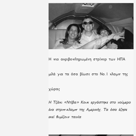
H πιο ακριβοπληρωμένη στρίπερ των ΗΠΑ
μιλά για τα όσα βίωσε στο Νο.1 κλαμπ της
χώρας
Η Τζάκι «Ντίβα» Κουκ εργάστηκε στο νούμερο
ένα στριπ-κλαμπ της Αμερικής. Τα όσα έζησε
εκεί θυμίζουν ταινία