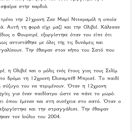
 σφαίρα στην καρδιά.
 τρένο την 21χρονη Ζαν Μαρί Ντεσραμόλ η οποία
ά. Αυτή τη φορά είχε μαζί και την Ολιβιέ. Κάλεσαν
διος ο Φουρνιρέ, εξοργίστηκε όταν του είπε ότι
ως αντιστάθηκε με όλες της τις δυνάμεις και
γγαλίσουν. Την
έθαψαν
στον
κήπο
του
Σατό
που
 η Ολιβιέ και ο μόλις ενός έτους γιος τους Σελίμ
στο δρόμο τη 12χρονη Ελισαμπέθ Μπρισέ. Το παιδί
η σύζυγο του να περιμένουν. Όταν η 12χρονη
ηγίες για έναν παιδίατρο ώστε να πάνε το μωρό.
τι όπου έμεναν και στη συνέχεια στο σατό. Όταν ο
 εξοργίστηκε και την στραγγάλισε. Την έθαψαν
ηκαν τον Ιούλιο του 2004.