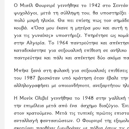
Ο Μισέλ Φουρνιρέ γεννήθηκε το 1942 στο Σεντάν τ
ψυχολόγοι, μετά τη σύλληψη του, θα υποστηρίξει
πολύ μικρή ηλικία. Θα πει επίσης πως τον σημάδε
κουβά. «Όσα μου έκανε η μητέρα μου και αυτή η ε
για τις γυναίκες» υποστήριζε. Υπηρέτησε ως κομ
στην Αλγερία. Το 1964 παντρεύτηκε και απέκτησ
καταδικάστηκε για σεξουαλική επίθεση σε ανήλικο
παντρεύτηκε και πάλι και απέκτησε δύο ακόμα πα
Μπήκε ξανά στη φυλακή για σεξουαλικές επιθέσεις 
του 1987 βρισκόταν υπό κράτηση όταν έβαλε την 
αλληλογραφήσει με οποιονδήποτε, ανεξαρτήτου ηλι
Η Μονίκ Ολιβιέ γεννήθηκε το 1948 στην γαλλική 
την επιμέλεια μετά από ένα άσχημο διαζύγιο. Έν
στον κρατούμενο. Μετά τις τυπικές πρώτες επιστο
ανταλλαγή φαντασιώσεων. Ο Φουρνιρέ της εξομολογ
σκοτώνει παρθένες (μεμβράνες με πόδια όπως τις