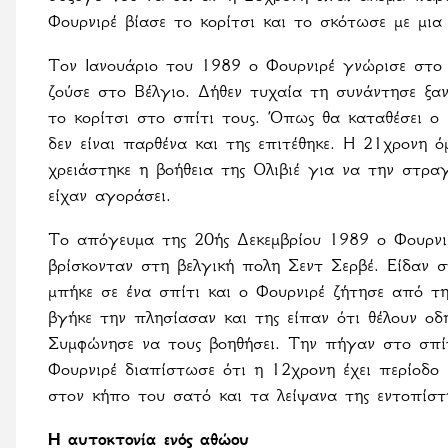
Φουρνιρέ βίασε το κορίτσι και το σκότωσε με μια
Τον Ιανουάριο του 1989 ο Φουρνιρέ γνώρισε στο
ζούσε στο Βέλγιο. Δήθεν τυχαία τη συνάντησε ξαν
το κορίτσι στο σπίτι τους. Όπως θα καταθέσει ο ί
δεν είναι παρθένα και της επιτέθηκε. Η 21χρονη όμ
χρειάστηκε η βοήθεια της Ολιβιέ για να την στρα
είχαν
αγοράσει
.
Το απόγευμα της 20ής Δεκεμβρίου 1989 ο Φουρνιρέ,
βρίσκονταν στη βελγική πολη Σεντ Σερβέ. Είδαν 
μπήκε σε ένα σπίτι και ο Φουρνιρέ ζήτησε από τ
βγήκε την πλησίασαν και της είπαν ότι θέλουν οδ
Συμφώνησε να τους βοηθήσει. Την πήγαν στο σπί
Φουρνιρέ διαπίστωσε ότι η 12χρονη έχει περίοδο
στον κήπο του σατό και τα λείψανα της εντοπίστ
Η αυτοκτονία ενός αθώου