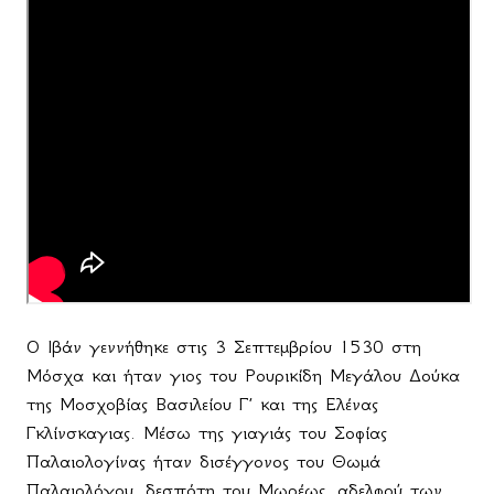
Ο Ιβάν γεννήθηκε στις 3 Σεπτεμβρίου 1530 στη
Μόσχα και ήταν γιος του Ρουρικίδη Μεγάλου Δούκα
της Μοσχοβίας Βασιλείου Γ΄ και της Ελένας
Γκλίνσκαγιας. Μέσω της γιαγιάς του Σοφίας
Παλαιολογίνας ήταν δισέγγονος του Θωμά
Παλαιολόγου, δεσπότη του Μωρέως, αδελφού των