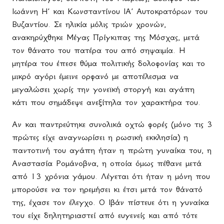
Ιωάννη Η΄ και Κωνσταντίνου ΙΑ΄ Αυτοκρατόρων του
Βυζαντίου. Σε ηλικία μόλις τριών χρονών,
ανακηρύχθηκε Μέγας Πρίγκιπας της Μόσχας, μετά
τον θάνατο του πατέρα του από σηψαιμία. Η
μητέρα του έπεσε θύμα πολιτικής δολοφονίας και το
μικρό αγόρι έμεινε ορφανό με αποτέλεσμα να
μεγαλώσει χωρίς την γονεϊκή στοργή και αγάπη
κάτι που σημάδεψε ανεξίτηλα τον χαρακτήρα του.
Αν και παντρεύτηκε συνολικά οχτώ φορές (μόνο τις 3
πρώτες είχε αναγνωρίσει η ρωσική εκκλησία) η
παντοτινή του αγάπη ήταν η πρώτη γυναίκα του, η
Αναστασία Ρομάνοβνα, η οποία όμως πέθανε μετά
από 13 χρόνια γάμου. Λέγεται ότι ήταν η μόνη που
μπορούσε να τον ηρεμήσει κι έτσι μετά τον θάνατό
της, έχασε τον έλεγχο. Ο Ιβάν πίστευε ότι η γυναίκα
του είχε δηλητηριαστεί από ευγενείς και από τότε