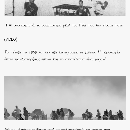
Η ΑΙ αναπαριστά το ομορφότερο γκολ του Πελέ που δεν είδαμε ποτέ
(VIDEO)
Το πέτυχε το 1959 και δεν είχε καταγραφεί σε βίντεο. Η τεχνολογία
έκανε τις εξιστορήσεις εικόνα και το αποτέλεσμα είναι μαγικό
Galerne: Απόκοσμο βίντεο από το post-apocalyptic φαινόμενο που