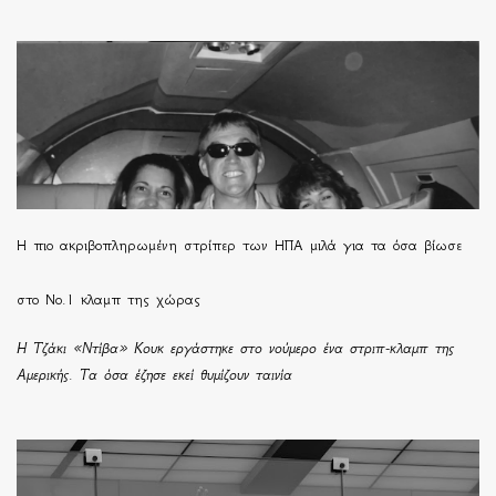
H πιο ακριβοπληρωμένη στρίπερ των ΗΠΑ μιλά για τα όσα βίωσε
στο Νο.1 κλαμπ της χώρας
Η Τζάκι «Ντίβα» Κουκ εργάστηκε στο νούμερο ένα στριπ-κλαμπ της
Αμερικής. Τα όσα έζησε εκεί θυμίζουν ταινία