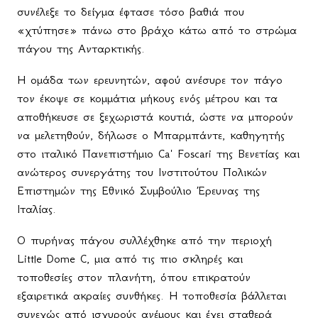
συνέλεξε το δείγμα έφτασε τόσο βαθιά που
«χτύπησε» πάνω στο βράχο κάτω από το στρώμα
πάγου της Ανταρκτικής.
Η ομάδα των ερευνητών, αφού ανέσυρε τον πάγο
τον έκοψε σε κομμάτια μήκους ενός μέτρου και τα
αποθήκευσε σε ξεχωριστά κουτιά, ώστε να μπορούν
να μελετηθούν, δήλωσε ο Μπαρμπάντε, καθηγητής
στο ιταλικό Πανεπιστήμιο
Ca
'
Foscari
της Βενετίας και
ανώτερος συνεργάτης του Ινστιτούτου Πολικών
Επιστημών της Εθνικό Συμβούλιο Έρευνας της
Ιταλίας.
Ο πυρήνας πάγου συλλέχθηκε από την περιοχή
Little
Dome
C
, μια από τις πιο σκληρές και
τοποθεσίες στον πλανήτη, όπου επικρατούν
εξαιρετικά ακραίες συνθήκες. Η τοποθεσία βάλλεται
συνεχώς από ισχυρούς ανέμους και έχει σταθερά