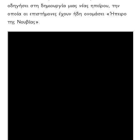
οδηγήσει στη δημιουργία μιας νέας ηπείρου, την
οποία οι επιστήμονες έχουν ήδη ονομάσει «Ήπειρο
της Νουβίας».