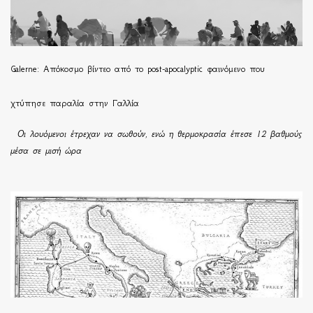
Galerne: Απόκοσμο βίντεο από το post-apocalyptic φαινόμενο που
χτύπησε παραλία στην Γαλλία
Οι λουόμενοι έτρεχαν να σωθούν, ενώ η θερμοκρασία έπεσε 12 βαθμούς
μέσα σε μισή ώρα