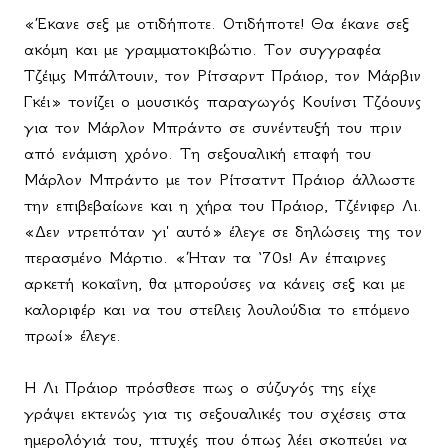
«Έκανε σεξ με οτιδήποτε. Οτιδήποτε! Θα έκανε σεξ
ακόμη και με γραμματοκιβώτιο. Τον συγγραφέα
Τζέιμς Μπάλτουιν, τον Ρίτσαρντ Πράιορ, τον Μάρβιν
Γκέι» τονίζει ο μουσικός παραγωγός Κουίνσι Τζόουνς
για τον Μάρλον Μπράντο σε συνέντευξή του πριν
από ενάμιση χρόνο. Τη σεξουαλική επαφή του
Μάρλον Μπράντο με τον Ρίτσατντ Πράιορ άλλωστε
την επιβεβαίωνε και η χήρα του Πράιορ, Τζένιφερ Λι.
«Δεν ντρεπόταν γι' αυτό» έλεγε σε δηλώσεις της τον
περασμένο Μάρτιο. «Ήταν τα ‘70s! Αν έπαιρνες
αρκετή κοκαΐνη, θα μπορούσες να κάνεις σεξ και με
καλοριφέρ και να του στείλεις λουλούδια το επόμενο
πρωί» έλεγε.
Η Λι Πράιορ πρόσθεσε πως ο σύζυγός της είχε
γράψει εκτενώς για τις σεξουαλικές του σχέσεις στα
ημερολόγιά του, πτυχές που όπως λέει σκοπεύει να