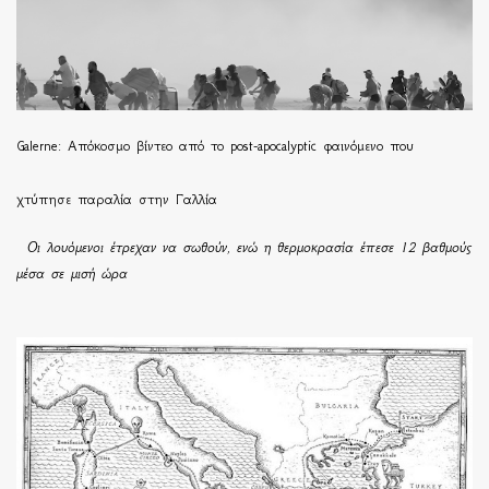
Galerne: Απόκοσμο βίντεο από το post-apocalyptic φαινόμενο που
χτύπησε παραλία στην Γαλλία
Οι λουόμενοι έτρεχαν να σωθούν, ενώ η θερμοκρασία έπεσε 12 βαθμούς
μέσα σε μισή ώρα