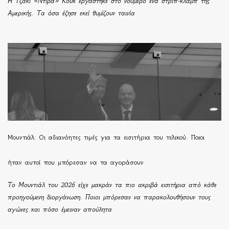
Η Τζάκι «Ντίβα» Κουκ εργάστηκε στο νούμερο ένα στριπ-κλαμπ της
Αμερικής. Τα όσα έζησε εκεί θυμίζουν ταινία
Μουντιάλ: Οι αδιανόητες τιμές για τα εισιτήρια του τελικού. Ποιοι
ήταν αυτοί που μπόρεσαν να τα αγοράσουν
Το Μουντιάλ του 2026 είχε μακράν τα πιο ακριβά εισιτήρια από κάθε
προηγούμενη διοργάνωση. Ποιοι μπόρεσαν να παρακολουθήσουν τους
αγώνες και πόσο έμειναν απούλητα