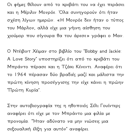
Οι φήμες θέλουν από το κρεβάτι του να έχει περάσει
και η Μέριλιν Μονρόε. Όλα συνηγορούν ότι ήταν
σχέση λίγων ημερών. «Η Μονρόε δεν ήταν ο τύπος
του Μάρλον, αλλά είχε μια γήινη αίσθηση του
χιούμορ που σίγουρα θα του άρεσε» γράφει ο Μαν.
Ο Ντέιβιντ Χέιμαν στο βιβλίο του "
Bobby
and
Jackie
:
A
Love
Story
" υποστηρίζει ότι από το κρεβάτι του
Μπράντο πέρασε και η Τζάκι Κένεντι. Αναφέρει ότι
το 1964 πέρασαν δύο βραδιές μαζί και μάλιστα την
πρώτη κίνηση προσέγγισης την είχε κάνει η πρώην
"Πρώτη Κυρία".
Στην αυτοβιογραφία της η ηθοποιός Σέλι Γουίντερς
αναφέρει ότι είχε με τον Μπράντο μια φιλία με
προνομία. "Ήταν αδύνατο να μην νιώσεις μια
σεξουαλική έλξη για αυτόν" αναφέρει.