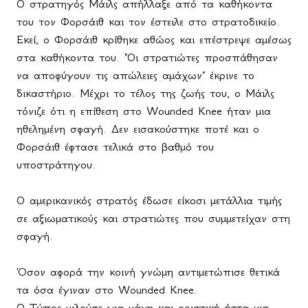
Ο στρατηγός Μάιλς απήλλαξε από τα καθήκοντα
του τον Φορσάιθ και τον έστειλε στο στρατοδικείο.
Εκεί, ο Φορσάιθ κρίθηκε αθώος και επέστρεψε αμέσως
στα καθήκοντα του. "Οι στρατιώτες προσπάθησαν
να αποφύγουν τις απώλειες αμάχων" έκρινε το
δικαστήριο. Μέχρι το τέλος της ζωής του, ο Μάιλς
τόνιζε ότι η επίθεση στο
Wounded
Knee
ήταν μια
ηθελημένη σφαγή. Δεν εισακούστηκε ποτέ και ο
Φορσάιθ έφτασε τελικά στο βαθμό του
υποστράτηγου.
Ο αμερικανικός στρατός έδωσε είκοσι μετάλλια τιμής
σε αξιωματικούς και στρατιώτες που συμμετείχαν στη
σφαγή.
Όσον αφορά την κοινή γνώμη αντιμετώπισε θετικά
τα όσα έγιναν στο
Wounded
Knee
.
Ο Τύπος μιλούσε για μάχη και οριστική ήττα μια