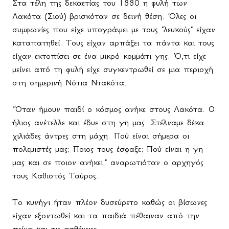
Στα τέλη της δεκαετίας του 1880 η φυλή των
Λακότα (Σιού) βρισκόταν σε δεινή θέση. Όλες οι
συμφωνίες που είχε υπογράψει με τους "λευκούς" είχαν
καταπατηθεί. Τους είχαν αρπάξει τα πάντα και τους
είχαν εκτοπίσει σε ένα μικρό κομμάτι γης. Ό,τι είχε
μείνει από τη φυλή είχε συγκεντρωθεί σε μια περιοχή
στη σημερινή Νότια Ντακότα.
"Όταν ήμουν παιδί ο κόσμος ανήκε στους Λακότα. Ο
ήλιος ανέτελλε και έδυε στη γη μας. Στέλναμε δέκα
χιλιάδες άντρες στη μάχη. Πού είναι σήμερα οι
πολεμιστές μας; Ποιος τους έσφαξε; Πού είναι η γη
μας και σε ποιον ανήκει;" αναρωτιόταν ο αρχηγός
τους Καθιστός Ταύρος.
Το κυνήγι ήταν πλέον δυσεύρετο καθώς οι βίσωνες
είχαν εξοντωθεί και τα παιδιά πέθαιναν από την
πείνα και τις ασθένειες.