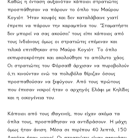
Καθώς η ένταση αυξανόταν κάποιοι στρατιώτες
προσπάθησαν να πάρουν το όπλο του Μαύρου
Κογιότ. Ήταν κουφός και δεν καταλάβαινε γιατί
έπρεπε να πάρουν την καραμπίνα του. "Σταματήστε
δεν μπορεί να σας ακούσει" τους είπε κάποιος από
τους Ινδιάνους όμως οι στρατιώτες επέμεναν και
τελικά επιτέθηκαν στο Μαύρο Κογιότ. Το όπλο
εκπυρσοκρότησε και ακολούθησε το απόλυτο χάος.
Οι στρατιώτες του Φόρσαϊθ άρχισαν να πυροβολούν
ό,τι κινούνταν ενώ τα πολυβόλα θέριζαν όσους
προσπαθούσαν να ξεφύγουν. Από τους πρώτους
που έπεσαν νεκροί ήταν ο αρχηγός Ελάφι με Κηλίδες
και η οικογένεια του.
Κάποιοι από τους ιθαγενείς, που είχαν ακόμα τα
όπλα τους, προσπάθησαν να αντιδράσουν. Η μάχη
όμως ήταν άνιση. Μέσα σε περίπου 40 λεπτά, 150
Λακότα ήταν νεκροί. Οι στρατιώτες είχαν αφηνιάσει.