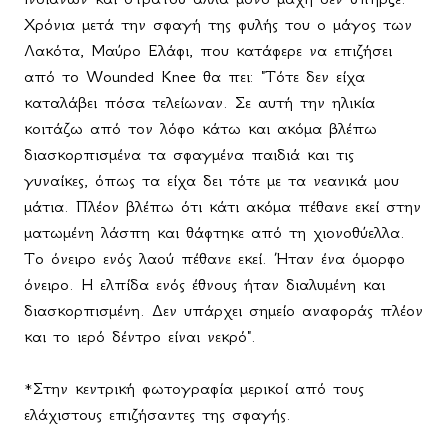
Χρόνια μετά την σφαγή της φυλής του ο μάγος των
Λακότα, Μαύρο Ελάφι, που κατάφερε να επιζήσει
από το
Wounded
Knee
θα πει: "Τότε δεν είχα
καταλάβει πόσα τελείωναν. Σε αυτή την ηλικία
κοιτάζω από τον λόφο κάτω και ακόμα βλέπω
διασκορπισμένα τα σφαγμένα παιδιά και τις
γυναίκες, όπως τα είχα δει τότε με τα νεανικά μου
μάτια. Πλέον βλέπω ότι κάτι ακόμα πέθανε εκεί στην
ματωμένη λάσπη και θάφτηκε από τη χιονοθύελλα.
Το
όνειρο
ενός
λαού
πέθανε
εκεί
.
Ήταν
ένα
όμορφο
όνειρο
.
Η ελπίδα ενός έθνους ήταν διαλυμένη και
διασκορπισμένη. Δεν υπάρχει σημείο αναφοράς πλέον
και το ιερό δέντρο είναι νεκρό".
*Στην κεντρική φωτογραφία μερικοί από τους
ελάχιστους επιζήσαντες της σφαγής.