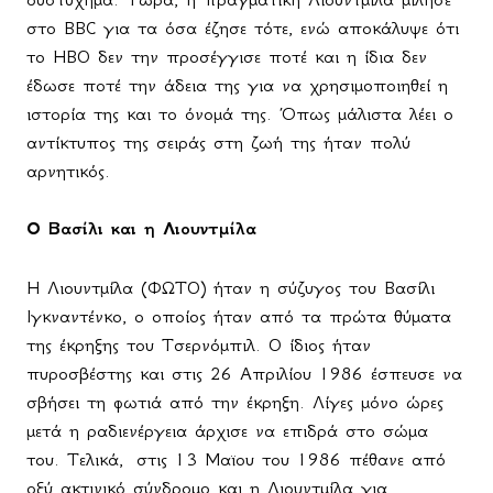
στο
BBC
για τα όσα έζησε τότε, ενώ αποκάλυψε ότι
το ΗΒΟ δεν την προσέγγισε ποτέ και η ίδια δεν
έδωσε ποτέ την άδεια της για να χρησιμοποιηθεί η
ιστορία της και το όνομά της. Όπως μάλιστα λέει ο
αντίκτυπος της σειράς στη ζωή της ήταν πολύ
αρνητικός.
Ο Βασίλι και η Λιουντμίλα
Η Λιουντμίλα (ΦΩΤΟ) ήταν η σύζυγος του Βασίλι
Ιγκναντένκο, ο οποίος ήταν από τα πρώτα θύματα
της έκρηξης του Τσερνόμπιλ. Ο ίδιος ήταν
πυροσβέστης και στις 26 Απριλίου 1986 έσπευσε να
σβήσει τη φωτιά από την έκρηξη. Λίγες μόνο ώρες
μετά η ραδιενέργεια άρχισε να επιδρά στο σώμα
του. Τελικά,
στις 13 Μαϊου του 1986 πέθανε από
οξύ ακτινικό σύνδρομο και η Λιουντμίλα για