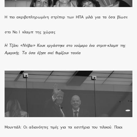
H πιο ακριβοπληρωμένη στρίπερ των ΗΠΑ μιλά για τα όσα βίωσε
στο Νο.1 κλαμπ της χώρας
Η Τζάκι «Ντίβα» Κουκ εργάστηκε στο νούμερο ένα στριπ-κλαμπ της
Αμερικής. Τα όσα έζησε εκεί θυμίζουν ταινία
Μουντιάλ: Οι αδιανόητες τιμές για τα εισιτήρια του τελικού. Ποιοι