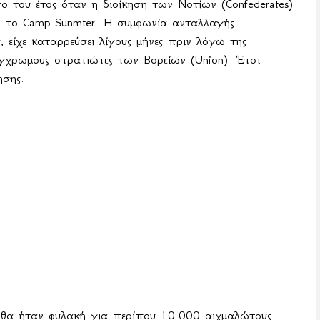
το του έτος όταν η διοίκηση των Νοτίων (
Confederates
)
, το
Camp
Sunmter
. Η συμφωνία ανταλλαγής
 είχε καταρρεύσει λίγους μήνες πριν λόγω της
γχρωμους στρατιώτες των Βορείων (
Union
). Έτσι
ησης.
ι θα ήταν φυλακή για περίπου 10.000 αιχμαλώτους.