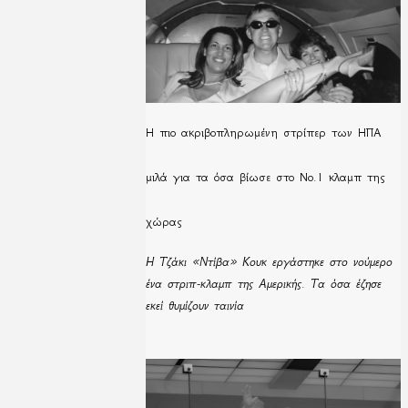
H πιο ακριβοπληρωμένη στρίπερ των ΗΠΑ
μιλά για τα όσα βίωσε στο Νο.1 κλαμπ της
χώρας
Η Τζάκι «Ντίβα» Κουκ εργάστηκε στο νούμερο
ένα στριπ-κλαμπ της Αμερικής. Τα όσα έζησε
εκεί θυμίζουν ταινία