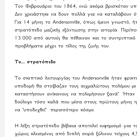
Τον Φεβρουάριο του 1864, ενώ ακόμα βρισκόταν υπό
Δεν χρειάστηκε να δουν πολλά για να καταλάβουν ό
Για 14 μήνες το Anderso
n
ville, όπως έμεινε γνωστό,
στρατόπεδο μαζικής εξόντωσης στην ιστορία. Περίπο
13.000 από αυτούς θα πέθαιναν και το συντριπτικ
προβλήματα μέχρι το τέλος της ζωής του.
Το... στρατόπεδο
Το σκεπτικό λειτουργίας του
Andersonville
ήταν φρικτ
υποδομή θα στοίβαζαν τους αιχμαλώτους πολέμου με
καταστήσουν ανίκανους να πολεμήσουν ξανά". Ήταν η
δούλεψε τόσο καλά που μέσα στους πρώτους μήνες η
να "υποδεχθεί"
περισσότερο κόσμο.
Η λέξη στρατόπεδο βέβαια αποτελεί ευφημισμό για 
χώρος κλεισμένος από διπλή σειρά ξύλινου τείχους 4