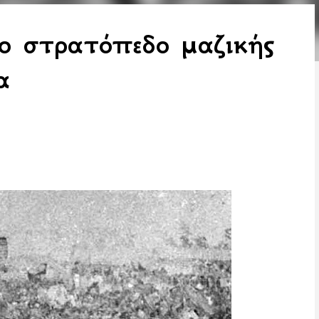
το στρατόπεδο μαζικής
α