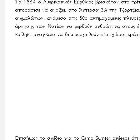
Το 1864 ο Αμερικανικός Εμφύλιος βρισκόταν στο τρί
αποφάσισε να ανοίξει, στο Άντερσονβιλ της Τζόρτζια
αιχμαλώτων, ανάμεσα στις δύο αντιμαχόμενες πλευρές,
άρνησης των Νοτίων να φερθούν ανθρώπινα στους έ
κρίθηκε αναγκαίο να δημιουργηθούν νέοι χώροι κράτ
Επισήμως το σχέδιο για το
Camp
Sumter
ανέφερε ότ