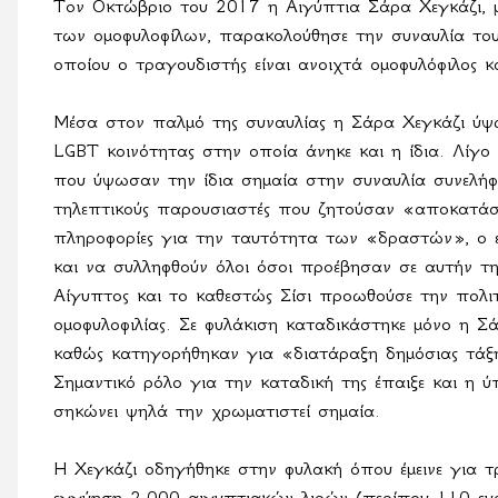
Τον Οκτώβριο του 2017 η Αιγύπτια Σάρα Χεγκάζι, μι
των ομοφυλοφίλων, παρακολούθησε την συναυλία το
οποίου ο τραγουδιστής είναι ανοιχτά ομοφυλόφιλος 
Μέσα στον παλμό της συναυλίας η Σάρα Χεγκάζι ύψω
LGBT
κοινότητας στην οποία άνηκε και η ίδια. Λίγο
που ύψωσαν την ίδια σημαία στην συναυλία συνελήφ
τηλεπτικούς παρουσιαστές που ζητούσαν «αποκατάστ
πληροφορίες για την ταυτότητα των «δραστών», ο ε
και να συλληφθούν όλοι όσοι προέβησαν σε αυτήν τ
Αίγυπτος και το καθεστώς Σίσι προωθούσε την πολι
ομοφυλοφιλίας. Σε φυλάκιση καταδικάστηκε μόνο η Σ
καθώς κατηγορήθηκαν για «διατάραξη δημόσιας τάξη
Σημαντικό ρόλο για την καταδική της έπαιξε και η 
σηκώνει ψηλά την χρωματιστεί σημαία.
Η Χεγκάζι οδηγήθηκε στην φυλακή όπου έμεινε για τρ
εγγύηση 2.000 αιγυπτιακών λιρών (περίπου 110 ευρ