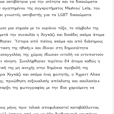
α ακτιβίστρια για την ισότητα και τα δικαιώματα
υ αγαπημένου της συγκροτήματος
Mashrou
'
Leila
, του
και γνωστός ακτιβιστής για τα
LGBT
δικαιώματα.
σε μια σημαία με το ουράνιο τόξο, το σύμβολο της
 μετά την συναυλία η Χεγκάζι και δεκάδες ακόμα άτομα
θησαν. Ύστερα από πιέσεις ακόμα και από διάσημους
αση της ηθικής» και έδιναν στη δημοσιότητα
ισαγγελέας της χώρας έδωσαν εντολή να εντοπιστούν
ην κίνηση. Συνελήφθησαν περίπου 84 άτομα καθώς η
τική της μη ανοχής στην δημόσια προβολή της
άρα Χεγκάζι και ακόμα ένας φοιτητής, ο Άχμεντ Αλαα
ς, προώθηση σεξουαλικής απόκλισης και ακολασία».
ύπαρξη της φωτογραφίας με την ίδια χαρούμενη να
εις μήνες πριν τελικά αποφυλακιστεί καταβάλλοντας
ώ), ύστερα από μια μεγάλη διαδικτυακή καμπάνια