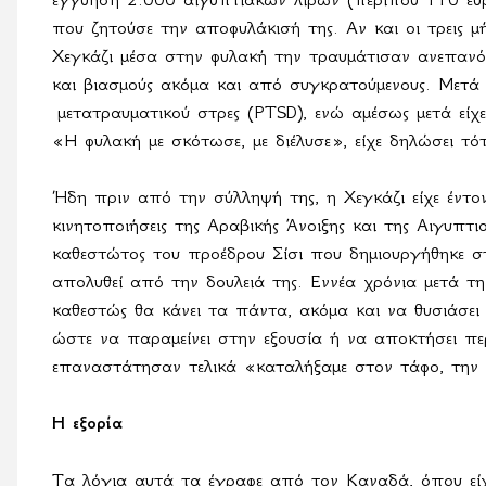
που ζητούσε την αποφυλάκισή της. Αν και οι τρεις μή
Χεγκάζι μέσα στην φυλακή την τραυμάτισαν ανεπανό
και βιασμούς ακόμα και από συγκρατούμενους. Μετά
μετατραυματικού στρες (
PTSD
), ενώ αμέσως μετά είχ
«Η φυλακή με σκότωσε, με διέλυσε», είχε δηλώσει τότ
Ήδη πριν από την σύλληψή της, η Χεγκάζι είχε έντον
κινητοποιήσεις της Αραβικής Άνοιξης και της Αιγυπτ
καθεστώτος του προέδρου Σίσι που δημιουργήθηκε στ
απολυθεί από την δουλειά της. Εννέα χρόνια μετά τ
καθεστώς θα κάνει τα πάντα, ακόμα και να θυσιάσει
ώστε να παραμείνει στην εξουσία ή να αποκτήσει πε
επαναστάτησαν τελικά «καταλήξαμε στον τάφο, την 
Η εξορία
Τα λόγια αυτά τα έγραφε από τον Καναδά, όπου εί