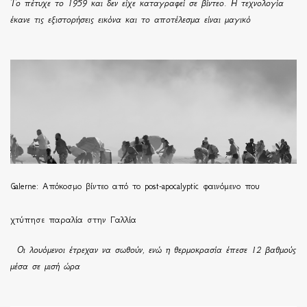
Το πέτυχε το 1959 και δεν είχε καταγραφεί σε βίντεο. Η τεχνολογία
έκανε τις εξιστορήσεις εικόνα και το αποτέλεσμα είναι μαγικό
Galerne: Απόκοσμο βίντεο από το post-apocalyptic φαινόμενο που
χτύπησε παραλία στην Γαλλία
Οι λουόμενοι έτρεχαν να σωθούν, ενώ η θερμοκρασία έπεσε 12 βαθμούς
μέσα σε μισή ώρα