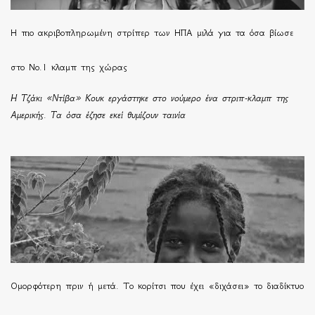
H πιο ακριβοπληρωμένη στρίπερ των ΗΠΑ μιλά για τα όσα βίωσε
στο Νο.1 κλαμπ της χώρας
Η Τζάκι «Ντίβα» Κουκ εργάστηκε στο νούμερο ένα στριπ-κλαμπ της
Αμερικής. Τα όσα έζησε εκεί θυμίζουν ταινία
Ομορφότερη πριν ή μετά. Το κορίτσι που έχει «διχάσει» το διαδίκτυο