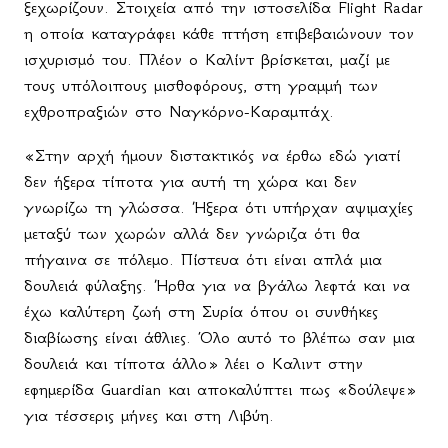
ξεχωρίζουν. Στοιχεία από την ιστοσελίδα
Flight
Radar
η οποία καταγράφει κάθε πτήση επιβεβαιώνουν τον
ισχυρισμό του. Πλέον ο Καλίντ βρίσκεται, μαζί με
τους υπόλοιπους μισθοφόρους, στη γραμμή των
εχθροπραξιών στο Ναγκόρνο-Καραμπάχ.
«Στην αρχή ήμουν διστακτικός να έρθω εδώ γιατί
δεν ήξερα τίποτα για αυτή τη χώρα και δεν
γνωρίζω τη γλώσσα. Ήξερα ότι υπήρχαν αψιμαχίες
μεταξύ των χωρών αλλά δεν γνώριζα ότι θα
πήγαινα σε πόλεμο. Πίστευα ότι είναι απλά μια
δουλειά φύλαξης. Ήρθα για να βγάλω λεφτά και να
έχω καλύτερη ζωή στη Συρία όπου οι συνθήκες
διαβίωσης είναι άθλιες. Όλο αυτό το βλέπω σαν μια
δουλειά και τίποτα άλλο» λέει ο Καλιντ στην
εφημερίδα
Guardian
και αποκαλύπτει πως «δούλεψε»
για τέσσερις μήνες και στη Λιβύη.