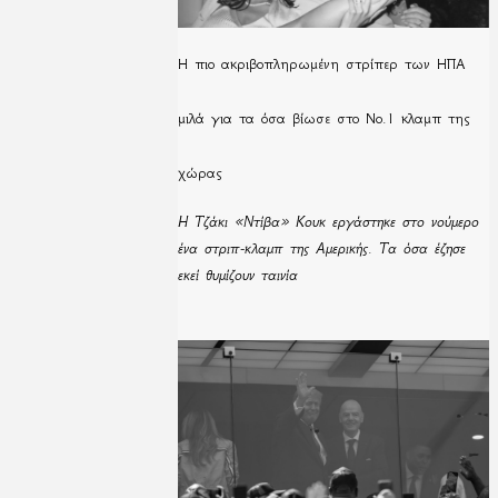
H πιο ακριβοπληρωμένη στρίπερ των ΗΠΑ
μιλά για τα όσα βίωσε στο Νο.1 κλαμπ της
χώρας
Η Τζάκι «Ντίβα» Κουκ εργάστηκε στο νούμερο
ένα στριπ-κλαμπ της Αμερικής. Τα όσα έζησε
εκεί θυμίζουν ταινία