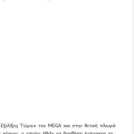
Εξελίξεις Τώρα» του
MEGA
και στην θετική πλευρά
ς κόσμος, ο οποίος ήθελε να βοηθήσει έμπρακτα το