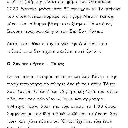
από τη ζωή την τελευταία ημέρα του Οκτωβρίου
2020 έχοντας φτάσει στα 90 του χρόνια. Το στίγμα
του στον κινηματογράφο ως Τζέιμς Μποντ και όχι
μόνο είναι αδιαμφισβήτητα ανεξίτηλο. Πόσα όμως
ξέρουμε πραγματικά για τον Σερ Σον Κόνερι;
Αυτά είναι δέκα στοιχεία για την ζωή του που
πιθανότατα δεν είχατε ακούσει ποτέ ξανά…
Ο Σον που ήταν… Τόμας
Αν και άφησε ιστορία με το όνομα Σον Κόνερι στην
πραγματικότητα το πλήρες όνομά του ήταν Τόμας
Σον Κόνερι. Όταν ήταν νέος η οικογένειά του και οι
φίλοι του τον φώναζαν «Τόμι» και αργότερα
«Μπιγκ Ταμ», όταν πια είχε φτάσει το 1.88 ύψος.
Σύμφωνα με τον ίδιο τελικά υιοθέτησε το όνομα Σον
πριν καν γίνει ηθοποιός. Όπως έχει πει είχε έναν