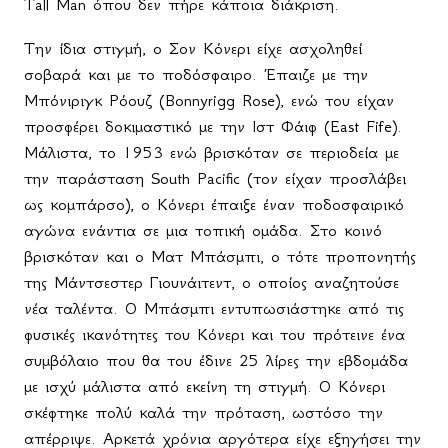
Tall
Man
όπου δεν πήρε κάποια διάκριση.
Την ίδια στιγμή, ο Σον Κόνερι είχε ασχοληθεί
σοβαρά και με το ποδόσφαιρο. Έπαιζε με την
Μπόνιριγκ Ρόουζ (
Bonnyrigg
Rose
), ενώ του είχαν
προσφέρει δοκιμαστικό με την Ιστ Φάιφ (
East
Fife
).
Μάλιστα, το 1953 ενώ βρισκόταν σε περιοδεία με
την παράσταση
South
Pacific
(τον είχαν προσλάβει
ως κομπάρσο), ο Κόνερι έπαιξε έναν ποδοσφαιρικό
αγώνα ενάντια σε μια τοπική ομάδα. Στο κοινό
βρισκόταν και ο Ματ Μπάσμπι, ο τότε προπονητής
της Μάντσεστερ Γιουνάιτεντ, ο οποίος αναζητούσε
νέα ταλέντα. Ο Μπάσμπι εντυπωσιάστηκε από τις
φυσικές ικανότητες του Κόνερι και του πρότεινε ένα
συμβόλαιο που θα του έδινε 25 λίρες την εβδομάδα
με ισχύ μάλιστα από εκείνη τη στιγμή. Ο Κόνερι
σκέφτηκε πολύ καλά την πρόταση, ωστόσο την
απέρριψε. Αρκετά χρόνια αργότερα είχε εξηγήσει την