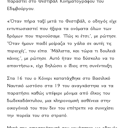
παραστεί στο Φεστιβάλ Κινηματογράφου του
Εδιμβούργου.
«Όταν πήρα ταξί μετά το Φεστιβάλ, ο οδηγός είχε
εντυπωσιαστεί που ήξερα τα ονόματα όλων των
δρόμων που περνούσαμε. ‘Πώς κι έτσι;’, με ρώτησε.
‘Όταν ήμουν παιδί μοίραζα το γάλα σε αυτές τις
περιοχές’, του είπα. ‘Μάλιστα, και τώρα τι δουλειά
κάνεις;’, με ρώτησε. Αυτό ήταν πιο δύσκολο να το
απαντήσω», είχε δηλώσει ο ίδιος στη συνέντευξη.
Στα 16 του ο Κόνερι κατατάχθηκε στο Βασιλικό
Ναυτικό ωστόσο στα 19 του αναγκάστηκε να τα
παρατήσει καθώς υπέφερε μόνιμα από έλκος του
δωδεκαδάκτυλου, μια κληρονομική ασθένεια στην
οικογένειά του που δεν του επέτρεπε να συνεχίσει
την πορεία του στο στρατό.
Μετά την αποστράτευσή του εργάστηκε ως οδηγός