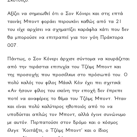
Αξίζει να σημειωθεί ότι ο Σον Κόνερι και στις επτά
ταινίες Μποντ φοράει περουκίνι καθώς από τα 21
του είχε αρχίσει να σχηματίζει καράφλα κάτι που δεν
θα μπορούσε να επιτραπεί για τον γόη Πράκτορα
007.
Πάντως, ο Σον Κόνερι άρχισε σύντομα να κουράζεται
από την τεράστια επιτυχία του Τζέιμς Μποντ και
της προσοχής που προσέλκυε στο πρόσωπό του. Ο
πολύ καλός του φίλος Μάικλ Κέιν έχει πει σχετικά:
«Αν ήσουν φίλος του εκείνη την εποχή δεν έπρεπε
ποτέ να αναφέρεις το θέμα του Τζέιμς Μποντ. Ήταν
και είναι πολύ καλύτερος ηθοποιός από το να
υποδύεται απλώς τον Μποντ, αλλά έγινε συνώνυμο
με αυτόν. Περπατούσε στον δρόμο και ο κόσμος
έλεγε: ’Κοιτάξτε, ο Τζέιμς Μποντ’ και ο ίδιος