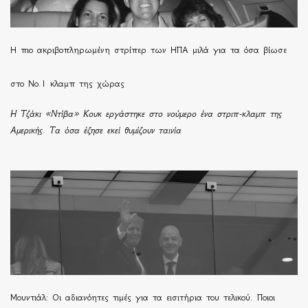
H πιο ακριβοπληρωμένη στρίπερ των ΗΠΑ μιλά για τα όσα βίωσε
στο Νο.1 κλαμπ της χώρας
Η Τζάκι «Ντίβα» Κουκ εργάστηκε στο νούμερο ένα στριπ-κλαμπ της
Αμερικής. Τα όσα έζησε εκεί θυμίζουν ταινία
Μουντιάλ: Οι αδιανόητες τιμές για τα εισιτήρια του τελικού. Ποιοι