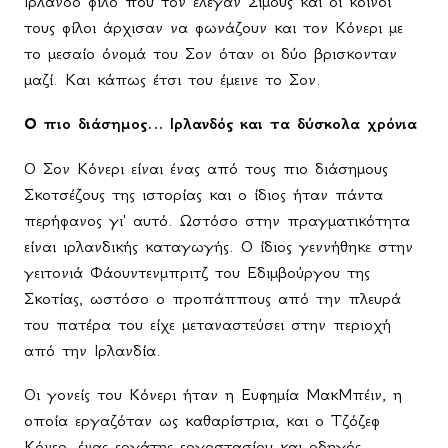
Ιρλανδό φίλο που τον έλεγαν Σίμους και οι κοινοί
τους φίλοι άρχισαν να φωνάζουν και τον Κόνερι με
το μεσαίο όνομά του Σον όταν οι δύο βρισκονταν
μαζί. Και κάπως έτσι του έμεινε το Σον.
Ο πιο διάσημος… Ιρλανδός και τα δύσκολα χρόνια
Ο Σον Κόνερι είναι ένας από τους πιο διάσημους
Σκοτσέζους της ιστορίας και ο ίδιος ήταν πάντα
περήφανος γι' αυτό. Ωστόσο στην πραγματικότητα
είναι ιρλανδικής καταγωγής. Ο ίδιος γεννήθηκε στην
γειτονιά Φάουντενμπριτζ του Εδιμβούργου της
Σκοτίας, ωστόσο ο προπάππους από την πλευρά
του πατέρα του είχε μεταναστεύσει στην περιοχή
από την Ιρλανδία.
Οι γονείς του Κόνερι ήταν η Ευφημία ΜακΜπέιν, η
οποία εργαζόταν ως καθαρίστρια, και ο Τζόζεφ
Κόνερ, ένας εργάτης εργοστασίου και οδηγός