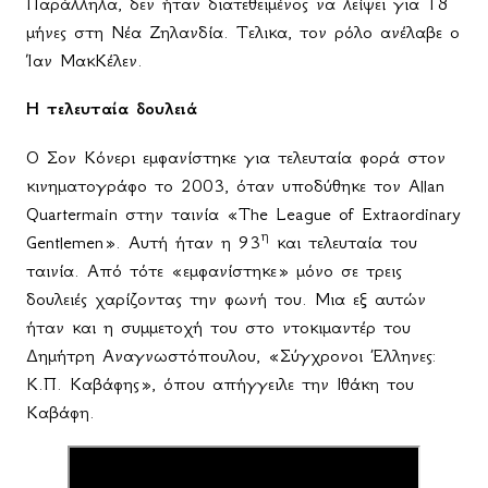
Παράλληλα, δεν ήταν διατεθειμένος να λείψει για 18
μήνες στη Νέα Ζηλανδία. Τελικα, τον ρόλο ανέλαβε ο
Ίαν ΜακΚέλεν.
Η τελευταία δουλειά
Ο Σον Κόνερι εμφανίστηκε για τελευταία φορά στον
κινηματογράφο το 2003, όταν υποδύθηκε τον
Allan
Quartermain
στην ταινία «
The
League
of
Extraordinary
η
Gentlemen
». Αυτή ήταν η 93
και τελευταία του
ταινία. Από τότε «εμφανίστηκε» μόνο σε τρεις
δουλειές χαρίζοντας την φωνή του. Μια εξ αυτών
ήταν και η συμμετοχή του στο ντοκιμαντέρ του
Δημήτρη Αναγνωστόπουλου, «Σύγχρονοι Έλληνες:
Κ.Π. Καβάφης», όπου απήγγειλε την Ιθάκη του
Καβάφη.