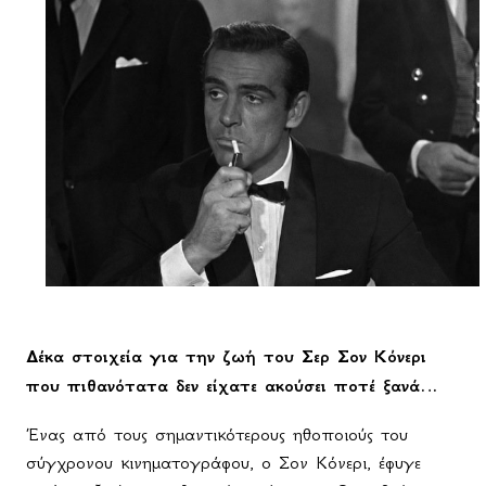
Δέκα στοιχεία για την ζωή του Σερ Σον Κόνερι
που πιθανότατα δεν είχατε ακούσει ποτέ ξανά…
Ένας από τους σημαντικότερους ηθοποιούς του
σύγχρονου κινηματογράφου, ο Σον Κόνερι, έφυγε