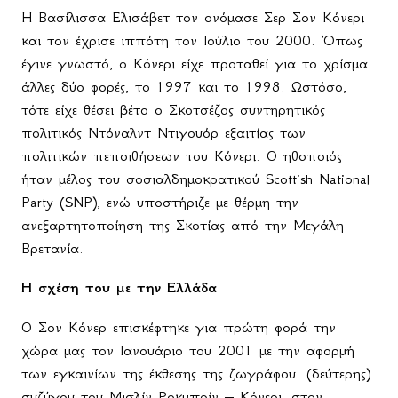
Η Βασίλισσα Ελισάβετ τον ονόμασε Σερ Σον Κόνερι
και τον έχρισε ιππότη τον Ιούλιο του 2000. Όπως
έγινε γνωστό, ο Κόνερι είχε προταθεί για το χρίσμα
άλλες δύο φορές, το 1997 και το 1998. Ωστόσο,
τότε είχε θέσει βέτο ο Σκοτσέζος συντηρητικός
πολιτικός Ντόναλντ Ντιγουόρ εξαιτίας των
πολιτικών πεποιθήσεων του Κόνερι. Ο ηθοποιός
ήταν μέλος του σοσιαλδημοκρατικού Scottish National
Party (SNP), ενώ υποστήριζε με θέρμη την
ανεξαρτητοποίηση της Σκοτίας από την Μεγάλη
Βρετανία.
Η σχέση του με την Ελλάδα
Ο Σον Κόνερ επισκέφτηκε για πρώτη φορά την
χώρα μας τον Ιανουάριο του 2001 με την αφορμή
των εγκαινίων της έκθεσης της ζωγράφου (δεύτερης)
συζύγου του Μισλίν Ροκμπρίν – Κόνερι, στον