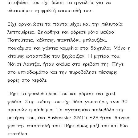
αποβάλει, του είχε δώσει τα εργαλεία για να
υλοποιήσει τη φρικτή αποστολή του.
Είχε οργανώσει τα πάντα μέχρι και την τελευταία
λεπτομέρεια. Σηκώθηκε και φόρεσε μόνο μαύρα.
Παπούτσια, κάλτσες, παντελόνι, μπλουζάκι,
πουκάμισο και γάντια κομμένα στα δάχτυλα. Μόνο η
κίτρινες ωτασπίδες του ξεχώριζαν. Η μητέρα του,
Νάνσι Λάντζα, ήταν ακόμα στο κρεβάτι της. Πήγε
στο υπνοδωμάτιο και την πυροβόλησε τέσσερις
φορές στο κεφάλι.
Πήρε τα γυαλιά ηλίου του και φόρεσε ένα χακί
γιλέκο. Στις τσέπες του είχε δέκα γεμιστήρες των 30
σφαιρών η κάθε μια. Το αγαπημένο πολυβόλο της
μητέρας του, ένα
Bushmaster
XM
15-
E
2
S
ήταν ιδανικό
για την αποστολή του. Πήρε όμως μαζί του και δύο
πιστόλια.