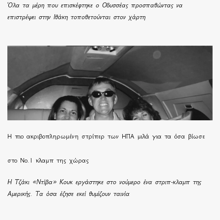
Όλα τα μέρη που επισκέφτηκε ο Οδυσσέας προσπαθώντας να
επιστρέψει στην Ιθάκη τοποθετούνται στον χάρτη
H πιο ακριβοπληρωμένη στρίπερ των ΗΠΑ μιλά για τα όσα βίωσε
στο Νο.1 κλαμπ της χώρας
Η Τζάκι «Ντίβα» Κουκ εργάστηκε στο νούμερο ένα στριπ-κλαμπ της
Αμερικής. Τα όσα έζησε εκεί θυμίζουν ταινία