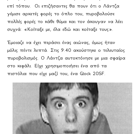
επί τόπου.
Οι επιζήσαντες θα πουν ότι ο Λάντζα
γέμισε αρκετές φορές το όπλο του, πυροβολούσε
πολλές φορές το κάθε θύμα και τον άκουγαν να λέει
συχνά: «Κοίταξε με, έλα εδώ και κοίταξε τους».
Έμοιαζε να έχει περάσει ένας αιώνας, όμως ήταν
μόλις πέντε λεπτά. Στις 9:40 ακούστηκε ο τελευταίος
πυροβολισμός. Ο Λάντζα αυτοκτόνησε με μια σφαίρα
στο κεφάλι. Είχε
χρησιμοποιήσει
ένα
από
τα
πιστόλια
που
είχε
μαζί
του
,
ένα
Glock 20SF.