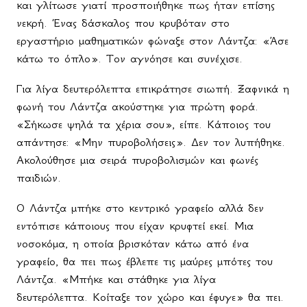
και γλίτωσε γιατί προσποιήθηκε πως ήταν επίσης
νεκρή. Ένας δάσκαλος που κρυβόταν στο
εργαστήριο μαθηματικών φώναξε στον Λάντζα: «Άσε
κάτω το όπλο». Τον αγνόησε και συνέχισε.
Για λίγα δευτερόλεπτα επικράτησε σιωπή. Ξαφνικά η
φωνή του Λάντζα ακούστηκε για πρώτη φορά.
«Σήκωσε ψηλά τα χέρια σου», είπε. Κάποιος
του
απάντησε
: «
Μην
πυροβολήσεις»
.
Δεν
τον
λυπήθηκε
.
Ακολούθησε μια σειρά πυροβολισμών και φωνές
παιδιών.
Ο Λάντζα μπήκε στο κεντρικό γραφείο αλλά δεν
εντόπισε κάποιους που είχαν κρυφτεί εκεί. Μια
νοσοκόμα, η οποία βρισκόταν κάτω από ένα
γραφείο, θα πει πως έβλεπε τις μαύρες μπότες του
Λάντζα. «Μπήκε και στάθηκε για λίγα
δευτερόλεπτα. Κοίταξε τον χώρο και έφυγε» θα πει.