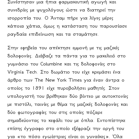
Συνέστησαν μια ήπια φαρμακευτική αγωγή και
συνεδρίες με ψυχολόγους ώστε να διατηρεί την
ισορροπία του. Ο Άνταμ πήρε για λίγες μέρες
κάποια χάπια, όμως η κατάσταση του παρουσίασε
ραγδαία επιδείνωση και τα σταμάτησε.
Στην εφηβεία του απέκτησε εμμονή με τις μαζικές
δολοφονίες. Διάβαζε τα πάντα για το μακελειό στο
γυμνάσιο του
Columbine
και τις δολοφονίες στο
Virginia
Tech
. Στο δωμάτιο του είχε κρεμάσει ένα
άρθρο των
The
New
York
Times
για έναν άντρα ο
οποίος το 1891 είχε πυροβολήσει μαθητές. Στον
υπολογιστή του βρέθηκαν δύο βίντεο με αυτοκτονίες
με πιστόλι, ταινίες με θέμα τις μαζικές δολοφονίες και
δύο φωτογραφίες του στις οποίες πόζαρε
σημαδεύοντας το κεφάλι του με όπλα. Εντοπίστηκε
επίσης έγγραφο στο οποίο εξέφραζε την οργή του
για «το πόσο εγωίστριες είναι οι γυναίκες». Όλα