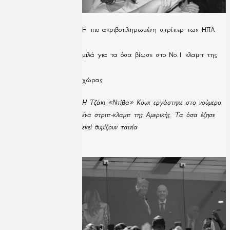
H πιο ακριβοπληρωμένη στρίπερ των ΗΠΑ
μιλά για τα όσα βίωσε στο Νο.1 κλαμπ της
χώρας
Η Τζάκι «Ντίβα» Κουκ εργάστηκε στο νούμερο
ένα στριπ-κλαμπ της Αμερικής. Τα όσα έζησε
εκεί θυμίζουν ταινία