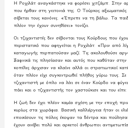
Η Ροχιλάτ αναγκάστηκε να φορέσει χιτζάμπ. Στην αρ
που ήρθαν στη γειτονιά της. Ο Τούρκος αξιωματικός 
σέβεται τους κανόνες. «Έπρεπε να τη βάλω. Τα παι
πλέον την έχουν συνηθίσει» τονίζει.
Οι τζιχαντιστές δεν σέβονται τους Κούρδους που έχου
περιστατικό που αφηγείται η Ροχιλάτ: «Πριν από λίγ
καταγωγής περπατούσαν μαζί. Τις ακολουθούσε αργά
Ξαφνικά τις πλησίασαν και αυτός που καθόταν στην 
κοπέλες άρχισαν να κλαίνε αλλά οι στρατιωτικοί κα
όταν πλέον είχε συγκεντρωθεί πλήθος γύρω τους. Σε
τζιχαντιστή με όπλο να λέει σε έναν Κούρδο να φύγ
πάει και ο τζιχαντιστής τον χαστούκισε και του είπε:
Η ζωή δεν έχει πλέον καμία σχέση με την εποχή πρι
κυρίως στα χωράφια. Βασική καλλιέργεια ήταν οι ελιέ
εποικίσουν τις πόλεις έκοψαν τα δέντρα και πούλησ
έχουν ανέβει πολύ και αρκετοί άνθρωποι αντιμετωπί