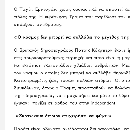
Ο Ταγίπ Ερντογάν, χωρίς ουσιαστικά να υποστεί καμί
πόλεις της. Η κυβέρνηση Τραμπ του παρέδωσε τον κο
υπάρξουν αντιδράσεις.
«Ο κόσμος δεν μπορεί να συλλάβει το μέγεθος τη
Ο Βρετανός δημοσιογράφος Πάτρικ Κόκμπερν έκανε έρ
στις τουρκοκρατούμενες περιοχές και ποια είναι η μ
και εκτόπιση εκατοντάδων χιλιάδων ανθρώπων. Μια 
του κόσμου ο οποίος δεν μπορεί να συλλάβει θηριωδί
Κατεστραμμένες ζωές τόσων πολλών ατόμων. Οι υπεύθ
διευκόλυναν, όπως ο Τραμπ, προσπαθούν να θολώσουν
της ειδησιογραφίας να προχωρήσει και μόνο τα θύμ
έγιναν» τονίζει σε άρθρο του στην
Independent
.
«Σκοτώνουν όποιον επιχειρήσει να φύγει»
Παρότι είναι αδύνατο ανεξάρτητοι δημοσιογράφοι να 