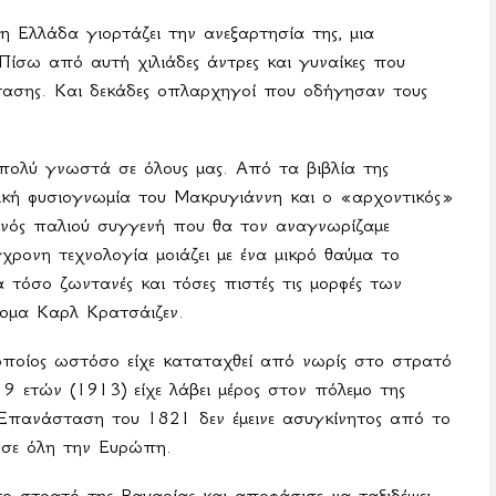
η Ελλάδα γιορτάζει την ανεξαρτησία της, μια
Πίσω από αυτή χιλιάδες άντρες και γυναίκες που
τασης. Και δεκάδες οπλαρχηγοί που οδήγησαν τους
ολύ γνωστά σε όλους μας. Από τα βιβλία της
νική φυσιογνωμία του Μακρυγιάννη και ο «αρχοντικός»
ενός παλιού συγγενή που θα τον αναγνωρίζαμε
χρονη τεχνολογία μοιάζει με ένα μικρό θαύμα το
 τόσο ζωντανές και τόσες πιστές τις μορφές των
ομα Καρλ Κρατσάιζεν.
οποίος ωστόσο είχε καταταχθεί από νωρίς στο στρατό
19 ετών (1913) είχε λάβει μέρος στον πόλεμο της
πανάσταση του 1821 δεν έμεινε ασυγκίνητος από το
ι σε όλη την Ευρώπη.
ο στρατό της Βαυαρίας και αποφάσισε να ταξιδέψει