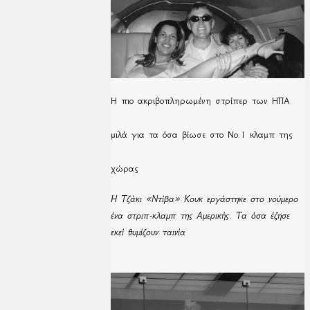
H πιο ακριβοπληρωμένη στρίπερ των ΗΠΑ
μιλά για τα όσα βίωσε στο Νο.1 κλαμπ της
χώρας
Η Τζάκι «Ντίβα» Κουκ εργάστηκε στο νούμερο
ένα στριπ-κλαμπ της Αμερικής. Τα όσα έζησε
εκεί θυμίζουν ταινία