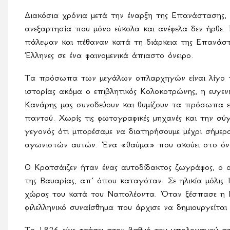
Διακόσια χρόνια μετά την έναρξη της Επανάστασης, 
ανεξαρτησία που μόνο εύκολα και ανέφελα δεν ήρθε. 
πάλεψαν και πέθαναν κατά τη διάρκεια της Επανάσ
Έλληνες σε ένα φαινομενικά άπιαστο όνειρο.
Τα πρόσωπα των μεγάλων οπλαρχηγών είναι λίγο π
ιστορίας ακόμα ο επιβλητικός Κολοκοτρώνης, η ευγε
Κανάρης μας συνοδεύουν και θυμίζουν τα πρόσωπα 
παντού. Χωρίς τις φωτογραφικές μηχανές και την σύγ
γεγονός ότι μπορέσαμε να διατηρήσουμε μέχρι σήμερα
αγωνιστών αυτών. Ένα «θαύμα» που ακούει στο όν
Ο Κρατσάιζεν ήταν ένας αυτοδίδακτος ζωγράφος, ο 
της Βαυαρίας, απ’ όπου καταγόταν. Σε ηλικία μόλις 
χώρας του κατά του Ναπολέοντα. Όταν ξέσπασε η Ε
φιλελληνικό συναίσθημα που άρχισε να δημιουργείτα
Το 1826 είχε φτάσει στον βαθμό του υπολοχαγού στ