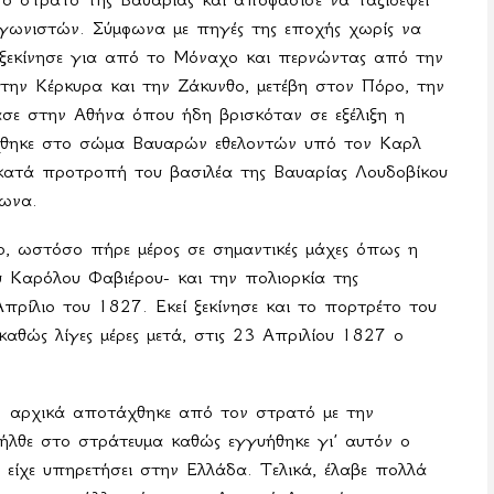
γωνιστών. Σύμφωνα με πηγές της εποχής χωρίς να
 ξεκίνησε για από το Μόναχο και περνώντας από την
στην Κέρκυρα και την Ζάκυνθο, μετέβη στον Πόρο, την
ασε στην Αθήνα όπου ήδη βρισκόταν σε εξέλιξη η
άχθηκε στο σώμα Βαυαρών εθελοντών υπό τον Καρλ
ί κατά προτροπή του βασιλέα της Βαυαρίας Λουδοβίκου
θωνα.
ο, ωστόσο πήρε μέρος σε σημαντικές μάχες όπως η
υ Καρόλου Φαβιέρου- και την πολιορκία της
ρίλιο του 1827. Εκεί ξεκίνησε και το πορτρέτο του
καθώς λίγες μέρες μετά, στις 23 Απριλίου 1827 ο
αρχικά αποτάχθηκε από τον στρατό με την
ήλθε στο στράτευμα καθώς εγγυήθηκε γι’ αυτόν ο
υ είχε υπηρετήσει στην Ελλάδα. Τελικά, έλαβε πολλά