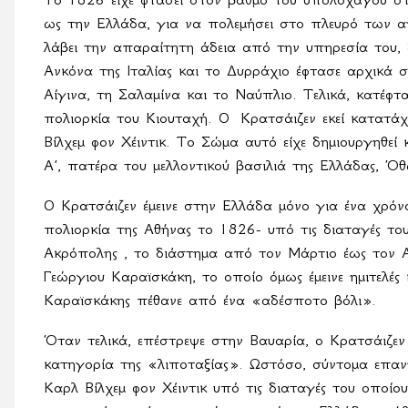
ως την Ελλάδα, για να πολεμήσει στο πλευρό των α
λάβει την απαραίτητη άδεια από την υπηρεσία του,
Ανκόνα της Ιταλίας και το Δυρράχιο έφτασε αρχικά 
Αίγινα, τη Σαλαμίνα και το Ναύπλιο. Τελικά, κατέφτ
πολιορκία του Κιουταχή. Ο
Κρατσάιζεν εκεί κατατ
Βίλχεμ φον Χέιντικ. Το Σώμα αυτό είχε δημιουργηθε
A’, πατέρα του μελλοντικού βασιλιά της Ελλάδας, Ό
Ο Κρατσάιζεν έμεινε στην Ελλάδα μόνο για ένα χρόν
πολιορκία της Αθήνας το 1826- υπό τις διαταγές το
Ακρόπολης , το διάστημα από τον Μάρτιο έως τον Απ
Γεώργιου Καραϊσκάκη, το οποίο όμως έμεινε ημιτελές 
Καραϊσκάκης πέθανε από ένα «αδέσποτο βόλι».
Όταν τελικά, επέστρεψε στην Βαυαρία, ο Κρατσάιζεν
κατηγορία της «λιποταξίας». Ωστόσο, σύντομα επαν
Καρλ Βίλχεμ φον Χέιντικ υπό τις διαταγές του οποίο