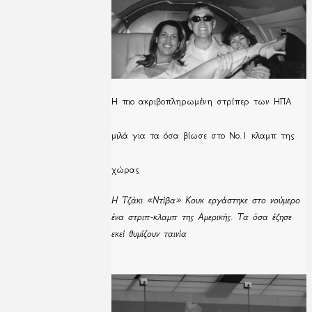
H πιο ακριβοπληρωμένη στρίπερ των ΗΠΑ
μιλά για τα όσα βίωσε στο Νο.1 κλαμπ της
χώρας
Η Τζάκι «Ντίβα» Κουκ εργάστηκε στο νούμερο
ένα στριπ-κλαμπ της Αμερικής. Τα όσα έζησε
εκεί θυμίζουν ταινία