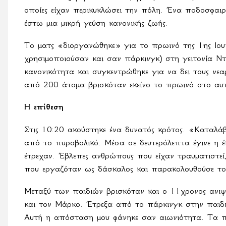
οποίες είχαν περικυκλώσει την πόλη. Ένα ποδοσφαιρ
έστω μια μικρή γεύση κανονικής ζωής.
Το ματς «διοργανώθηκε» για το πρωινό της 1ης Ιου
χρησιμοποιούσαν και σαν πάρκινγκ) στη γειτονία Ντ
κανονικότητα και συγκεντρώθηκε για να δει τους νε
από 200 άτομα βρισκόταν εκείνο το πρωινό στο αυ
Η επίθεση
Στις 10:20 ακούστηκε ένα δυνατός κρότος. «Καταλά
από το πυροβολικό. Μέσα σε δευτερόλεπτα έγινε η έκ
έτρεχαν. Έβλεπες ανθρώπους που είχαν τραυματιστεί
που εργαζόταν ως δάσκαλος και παρακολουθούσε το π
Μεταξύ των παιδιών βρισκόταν και ο 11χρονος ανιψ
και τον Μάρκο. Έτρεξα από το πάρκινγκ στην παι
Αυτή η απόσταση μου φάνηκε σαν αιωνιότητα. Τα π