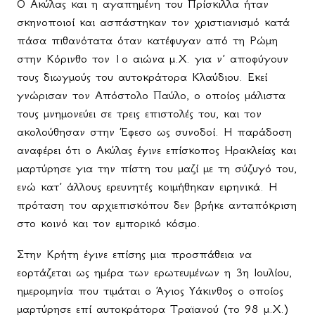
Ο Ακύλας και η αγαπημένη του Πρίσκιλλα ήταν
σκηνοποιοί και ασπάστηκαν τον χριστιανισμό κατά
πάσα πιθανότατα όταν κατέφυγαν από τη Ρώμη
στην Κόρινθο τον 1ο αιώνα μ.Χ. για ν’ αποφύγουν
τους διωγμούς του αυτοκράτορα Κλαύδιου. Εκεί
γνώρισαν τον Απόστολο Παύλο, ο οποίος μάλιστα
τους μνημονεύει σε τρεις επιστολές του, και τον
ακολούθησαν στην Έφεσο ως συνοδοί. Η παράδοση
αναφέρει ότι ο Ακύλας έγινε επίσκοπος Ηρακλείας και
μαρτύρησε για την πίστη του μαζί με τη σύζυγό του,
ενώ κατ’ άλλους ερευνητές κοιμήθηκαν ειρηνικά. Η
πρόταση του αρχιεπισκόπου δεν βρήκε ανταπόκριση
στο κοινό και τον εμπορικό κόσμο.
Στην Κρήτη έγινε επίσης μια προσπάθεια να
εορτάζεται ως ημέρα των ερωτευμένων η 3η Ιουλίου,
ημερομηνία που τιμάται ο Άγιος Υάκινθος ο οποίος
μαρτύρησε επί αυτοκράτορα Τραϊανού (το 98 μ.Χ.)