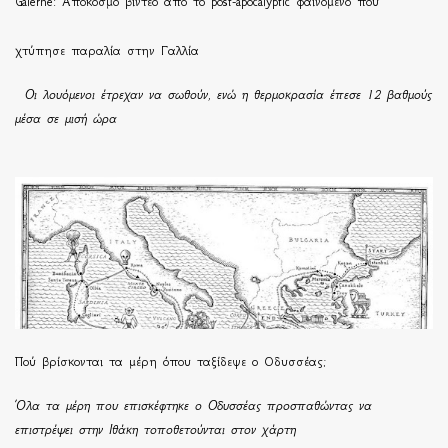
Galerne: Απόκοσμο βίντεο από το post-apocalyptic φαινόμενο που
χτύπησε παραλία στην Γαλλία
Οι λουόμενοι έτρεχαν να σωθούν, ενώ η θερμοκρασία έπεσε 12 βαθμούς
μέσα σε μισή ώρα
Πού βρίσκονται τα μέρη όπου ταξίδεψε ο Οδυσσέας;
Όλα τα μέρη που επισκέφτηκε ο Οδυσσέας προσπαθώντας να
επιστρέψει στην Ιθάκη τοποθετούνται στον χάρτη