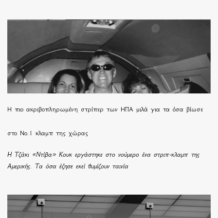
H πιο ακριβοπληρωμένη στρίπερ των ΗΠΑ μιλά για τα όσα βίωσε
στο Νο.1 κλαμπ της χώρας
Η Τζάκι «Ντίβα» Κουκ εργάστηκε στο νούμερο ένα στριπ-κλαμπ της
Αμερικής. Τα όσα έζησε εκεί θυμίζουν ταινία