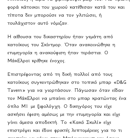
φορά κάτοικοι του χωριού κατέθεσαν κατά του και
τίποτα δεν μπορούσε να τον γλιτώσει, ή
τουλάχιστον αυτό νόμιζαν.
Η αίθουσα του δικαστηρίου ήταν γεμάτη από
κατοίκους του Σκίντμορ. Όταν ανακοινώθηκε η
ετυμηγορία η ανακούφιση ήταν τεράστια. Ο
ΜάκΕλροϊ κρίθηκε ένοχος.
Επιστρέφοντας από τη δική πολλοί από τους
κατοίκους συγκεντρώθηκαν στο τοπικό μπαρ «
D
&
G
Tavern
» για να γιορτάσουν. Πάγωσαν όταν είδαν
τον ΜάκΕλροϊ να μπαίνει στο μπαρ κρατώντας ένα
όπλο Μ1 με ξιφολόγχη. Ο δικηγόρος του είχε
ασκήσει έφεση αμέσως με την ετυμηγορία και είχε
γίνει άμεσα αποδεκτή. Το «Κακό Σκυλί» είχε
επιστρέψει και έδινε φρικτές λεπτομέρειες για το τι
σκοπεύει να κάνει στον Μπόουενκαμπ και όσους