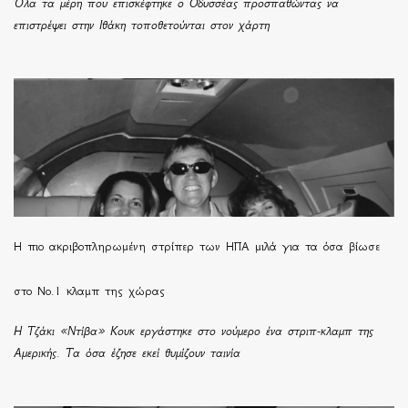
Όλα τα μέρη που επισκέφτηκε ο Οδυσσέας προσπαθώντας να
επιστρέψει στην Ιθάκη τοποθετούνται στον χάρτη
H πιο ακριβοπληρωμένη στρίπερ των ΗΠΑ μιλά για τα όσα βίωσε
στο Νο.1 κλαμπ της χώρας
Η Τζάκι «Ντίβα» Κουκ εργάστηκε στο νούμερο ένα στριπ-κλαμπ της
Αμερικής. Τα όσα έζησε εκεί θυμίζουν ταινία