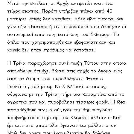
Μετά την εκτέλεση οι Αρχές αντιμετώπισαν ένα
τείχος σιωπής. Παρότι υπήρξαν πάνω από 40
μάρτυρες κανείς δεν κατέθεσε. «Δεν είδα τίποτα, δεν
γνωρίζω τίποτα» ήταν το μοναδικό που άκουγαν οι
αστυνομικοί από τους κατοίκους του Σκίντμορ. Τα
όπλα που χρησιμοποιήθηκαν εξαφανίστηκαν και
κανείς δεν ήταν πρόθυμος να καταθέσει.
Η Τρίνα παραχώρησε συνέντευξη Τύπου στην οποία
αποκάλυψε ότι έχει δώσει στις αρχές το όνομα ενός
από τα άτομα που πυροβόλησαν. Ήταν ο
ιδιοκτήτης του μπαρ Ντελ Κλέμεντ ο οποίος,
σύμφωνα με την Τρίνα, πήρε μια καραμπίνα από το
αγροτικό του και πυροβόλησε τέσσερις φορές. Η ίδια
παραδέχθηκε πως ο σύζυγος της δημιουργούσε
προβλήματα στο μπαρ του Κλέμεντ. «Όταν ο Κεν
έμπαινε στο μπαρ όλοι έφευγαν και μάλλον στον
Ντελ δεν άρεσε που έχανε λεφτά» θα δηλώσει.