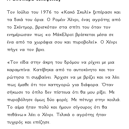
Τον Ιούλιο του 1976 το «Κακό Σκυλί» ξεπέρασε και
τα δικά του όρια. Ο Ρομέιν Χένρι, ένας αγρότης από
το Σκίντμορ, βρισκόταν στα σπίτι του όταν τον
ενημέρωσαν πως «ο ΜάκΕλροϊ βρίσκεται μέσα σε
ένα από τα χωράφια σου και πυροβολεί». Ο Χένρι
πήγε να τον βρει.
«Τον είδα στην άκρη του δρόμου να ρίχνει με μια
καραμπίνα. Κατέβηκα από το αυτοκίνητο και τον
ρώτησα τι συμβαίνει. Άρχισε να με βρίζει και να λέει
πως έμαθε ότι τον κατηγορώ για διάφορα. Όταν
σήκωσε το όπλο δεν πίστευα ότι θα μου ρίξει. Με
πυροβόλησε όμως δύο φορές. Με πέτυχε στην κοιλιά.
Το αίμα ήταν πολύ και ήμουν σίγουρος ότι θα
πεθάνω» λέει ο Χένρι. Τελικά ο αγρότης ήταν
τυχερός και επέζησε.