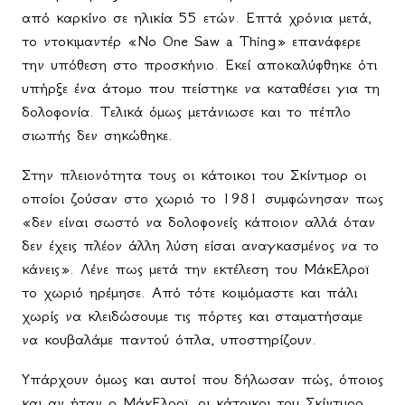
από καρκίνο σε ηλικία 55 ετών. Επτά χρόνια μετά,
το ντοκιμαντέρ «
No
One
Saw
a
Thing
» επανάφερε
την υπόθεση στο προσκήνιο. Εκεί αποκαλύφθηκε ότι
υπήρξε ένα άτομο που πείστηκε να καταθέσει για τη
δολοφονία. Τελικά όμως μετάνιωσε και το πέπλο
σιωπής δεν σηκώθηκε.
Στην πλειονότητα τους οι κάτοικοι του Σκίντμορ οι
οποίοι ζούσαν στο χωριό το 1981 συμφώνησαν πως
«δεν είναι σωστό να δολοφονείς κάποιον αλλά όταν
δεν έχεις πλέον άλλη λύση είσαι αναγκασμένος να το
κάνεις». Λένε πως μετά την εκτέλεση του ΜάκΕλροϊ
το χωριό ηρέμησε. Από τότε κοιμόμαστε και πάλι
χωρίς να κλειδώσουμε τις πόρτες και σταματήσαμε
να κουβαλάμε παντού όπλα, υποστηρίζουν.
Υπάρχουν όμως και αυτοί που δήλωσαν πώς, όποιος
και αν ήταν ο ΜάκΕλροϊ, οι κάτοικοι του Σκίντμορ