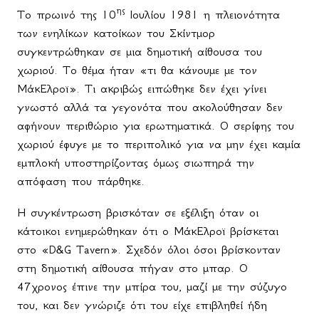
ης
Το πρωινό της 10
Ιουλίου 1981 η πλειονότητα
των ενηλίκων κατοίκων του Σκίντμορ
συγκεντρώθηκαν σε μια δημοτική αίθουσα του
χωριού. Το θέμα ήταν «τι θα κάνουμε με τον
ΜάκΕλροϊ». Τι ακριβώς ειπώθηκε δεν έχει γίνει
γνωστό αλλά τα γεγονότα που ακολούθησαν δεν
αφήνουν περιθώριο για ερωτηματικά. Ο σερίφης του
χωριού έφυγε με το περιπολικό για να μην έχει καμία
εμπλοκή υποστηρίζοντας όμως σιωπηρά την
απόφαση που πάρθηκε.
Η συγκέντρωση βρισκόταν σε εξέλιξη όταν οι
κάτοικοι ενημερώθηκαν ότι ο ΜάκΕλροϊ βρίσκεται
στο «
D
&
G
Tavern
». Σχεδόν όλοι όσοι βρίσκονταν
στη δημοτική αίθουσα πήγαν στο μπαρ. Ο
47χρονος έπινε την μπίρα του, μαζί με την σύζυγο
του, και δεν γνώριζε ότι του είχε επιβληθεί ήδη