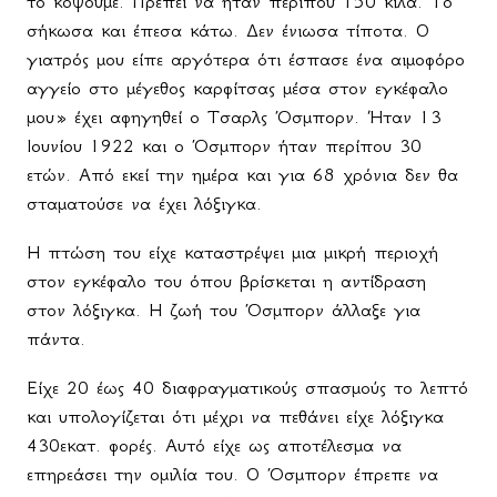
το κόψουμε. Πρέπει να ήταν περίπου 150 κιλά. Το
σήκωσα και έπεσα κάτω. Δεν ένιωσα τίποτα. Ο
γιατρός μου είπε αργότερα ότι έσπασε ένα αιμοφόρο
αγγείο στο μέγεθος καρφίτσας μέσα στον εγκέφαλο
μου» έχει αφηγηθεί ο Τσαρλς Όσμπορν. Ήταν 13
Ιουνίου 1922 και ο Όσμπορν ήταν περίπου 30
ετών. Από εκεί την ημέρα και για 68 χρόνια δεν θα
σταματούσε να έχει λόξιγκα.
Η πτώση του είχε καταστρέψει μια μικρή περιοχή
στον εγκέφαλο του όπου βρίσκεται η αντίδραση
στον λόξιγκα. Η
ζωή
του
Όσμπορν
άλλαξε
για
πάντα
.
Είχε 20 έως 40 διαφραγματικούς σπασμούς το λεπτό
και υπολογίζεται ότι μέχρι να πεθάνει είχε λόξιγκα
430εκατ. φορές. Αυτό είχε ως αποτέλεσμα να
επηρεάσει την ομιλία του. Ο Όσμπορν έπρεπε να