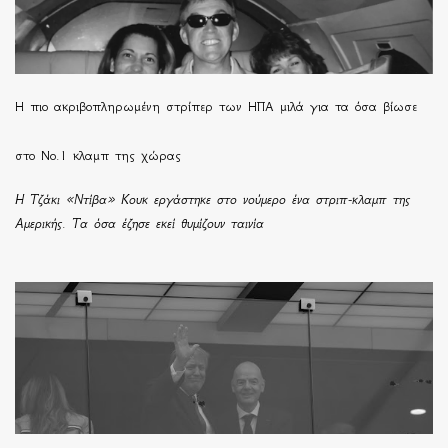
H πιο ακριβοπληρωμένη στρίπερ των ΗΠΑ μιλά για τα όσα βίωσε
στο Νο.1 κλαμπ της χώρας
Η Τζάκι «Ντίβα» Κουκ εργάστηκε στο νούμερο ένα στριπ-κλαμπ της
Αμερικής. Τα όσα έζησε εκεί θυμίζουν ταινία