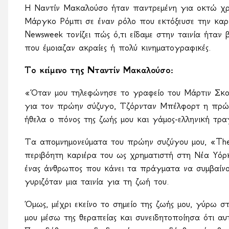
Η Ναντίν Μακαλούσο ήταν παντρεμένη για οκτώ χρ
Μάργκο Ρόμπι σε έναν ρόλο που εκτόξευσε την καρι
Newsweek
τονίζει πώς ό,τι είδαμε στην ταινία ήταν
που έμοιαζαν ακραίες ή πολύ κινηματογραφικές.
Το κείμενο της Νταντίν Μακαλούσο:
«Όταν μου τηλεφώνησε το γραφείο του Μάρτιν Σκορσ
για τον πρώην σύζυγο, Τζόρνταν Μπέλφορτ η πρώτ
ήθελα ο πόνος της ζωής μου και γάμος-ελληνική τρ
Τα απομνημονεύματα του πρώην συζύγου μου, «
Th
περιβόητη καριέρα του ως χρηματιστή στη Νέα Υόρκ
ένας άνθρωπος που κάνει τα πράγματα να συμβαίνο
γυριζόταν μια ταινία για τη ζωή του.
Όμως, μέχρι εκείνο το σημείο της ζωής μου, γύρω σ
μου μέσω της θεραπείας και συνειδητοποίησα ότι α