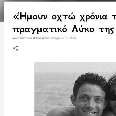
«Ήμουν οχτώ χρόνια π
πραγματικό Λύκο της 
αναρτήθηκε από
Wilson Wilson
Οκτωβρίου 10, 2022