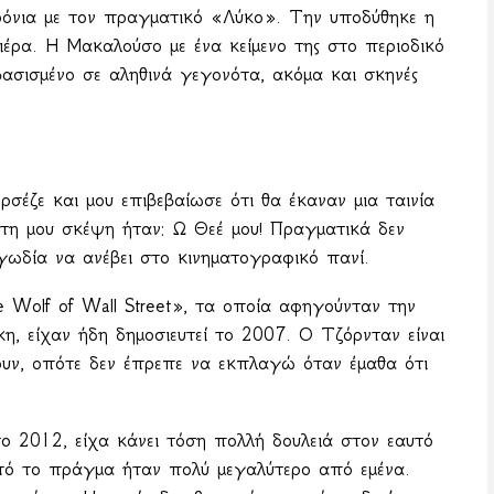
όνια με τον πραγματικό «Λύκο». Την υποδύθηκε η
έρα. Η Μακαλούσο με ένα κείμενο της στο περιοδικό
 βασισμένο σε αληθινά γεγονότα, ακόμα και σκηνές
έζε και μου επιβεβαίωσε ότι θα έκαναν μια ταινία
η μου σκέψη ήταν: Ω Θεέ μου! Πραγματικά δεν
αγωδία να ανέβει στο κινηματογραφικό πανί.
e
Wolf
of
Wall
Street
», τα οποία αφηγούνταν την
η, είχαν ήδη δημοσιευτεί το 2007. Ο Τζόρνταν είναι
υν, οπότε δεν έπρεπε να εκπλαγώ όταν έμαθα ότι
το 2012, είχα κάνει τόση πολλή δουλειά στον εαυτό
υτό το πράγμα ήταν πολύ μεγαλύτερο από εμένα.