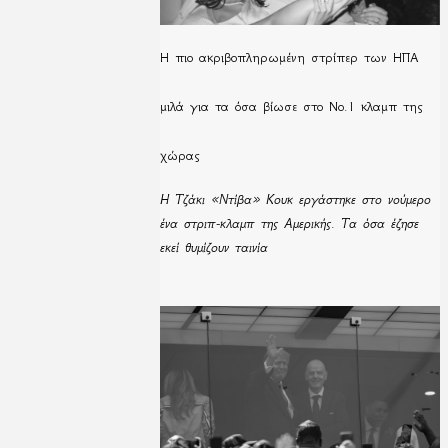
H πιο ακριβοπληρωμένη στρίπερ των ΗΠΑ
μιλά για τα όσα βίωσε στο Νο.1 κλαμπ της
χώρας
Η Τζάκι «Ντίβα» Κουκ εργάστηκε στο νούμερο
ένα στριπ-κλαμπ της Αμερικής. Τα όσα έζησε
εκεί θυμίζουν ταινία