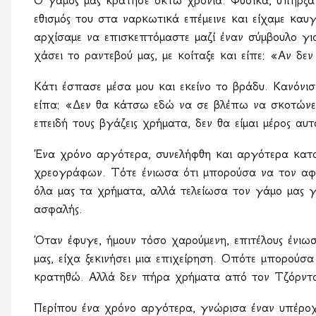
Ο γάμος μας κράτησε οκτώ χρόνια. Φυσικά, υπήρξαν
εθισμός του στα ναρκωτικά επέμεινε και είχαμε καυ
αρχίσαμε να επισκεπτόμαστε μαζί έναν σύμβουλο γι
χάσει το ραντεβού μας, με κοίταξε και είπε: «Αν δε
Κάτι έσπασε μέσα μου και εκείνο το βράδυ. Κανόνι
είπα: «Δεν θα κάτσω εδώ να σε βλέπω να σκοτώνεις
επειδή τους βγάζεις χρήματα, δεν θα είμαι μέρος αυτ
Ένα χρόνο αργότερα, συνελήφθη και αργότερα κατα
χρεογράφων. Τότε ένιωσα ότι μπορούσα να τον αφ
όλα μας τα χρήματα, αλλά τελείωσα τον γάμο μας γ
ασφαλής.
Όταν έφυγε, ήμουν τόσο χαρούμενη, επιτέλους ένιωσ
μας, είχα ξεκινήσει μια επιχείρηση. Οπότε μπορούσ
κρατηθώ. Αλλά δεν πήρα χρήματα από τον Τζόρντα
Περίπου ένα χρόνο αργότερα, γνώρισα έναν υπέροχ