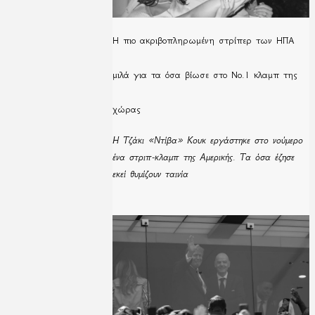
H πιο ακριβοπληρωμένη στρίπερ των ΗΠΑ
μιλά για τα όσα βίωσε στο Νο.1 κλαμπ της
χώρας
Η Τζάκι «Ντίβα» Κουκ εργάστηκε στο νούμερο
ένα στριπ-κλαμπ της Αμερικής. Τα όσα έζησε
εκεί θυμίζουν ταινία