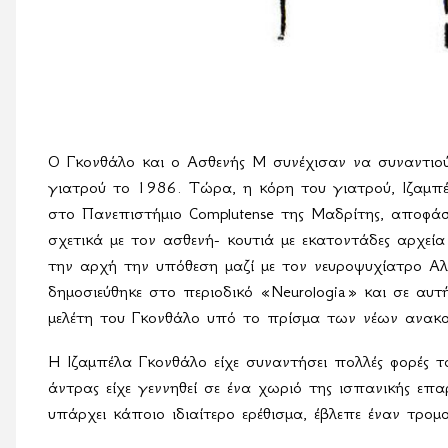
Ο Γκονθάλο και ο Ασθενής Μ συνέχισαν να συναντιού
γιατρού το 1986. Τώρα, η κόρη του γιατρού, Ιζαμπέ
στο Πανεπιστήμιο
Complutense
της Μαδρίτης, αποφάσ
σχετικά με τον ασθενή- κουτιά με εκατοντάδες αρχεί
την αρχή την υπόθεση μαζί με τον νευροψυχίατρο Αλ
δημοσιεύθηκε στο περιοδικό «Neurologia» και σε αυ
μελέτη του Γκονθάλο υπό το πρίσμα των νέων ανακ
Η Ιζαμπέλα Γκονθάλο είχε συναντήσει πολλές φορές τ
άντρας είχε γεννηθεί σε ένα χωριό της ισπανικής επ
υπάρχει κάποιο ιδιαίτερο ερέθισμα, έβλεπε έναν τρο