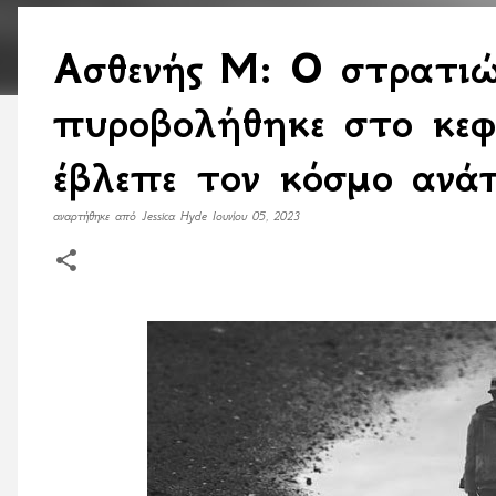
Ασθενής Μ: Ο στρατι
πυροβολήθηκε στο κεφ
έβλεπε τον κόσμο ανά
αναρτήθηκε από
Jessica Hyde
Ιουνίου 05, 2023