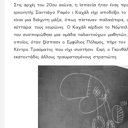
Στις αρχές του 20ου αιώνα, η Ισπανία ήταν ένας π
ερευνητής Σαντιάγο Ραμόν ι Καχάλ είχε αποδείξει τ
είναι μια διάχυτη μάζα, όπως πίστευαν παλαιότερα,
κύτταρα: τους νευρώνες. Ο Καχάλ κέρδισε το Νόμπε
του συσπειρώθηκε μια ομάδα ταλαντούχων μαθητών,
οποίος, όταν ξέσπασε ο Εμφύλιος Πόλεμος, πήρε τον
Κέντρο Τραύματος που είχε συστήσει. Εκεί, ο Γκονθ
εκατοντάδες άλλους τραυματισμένους στρατιώτες.