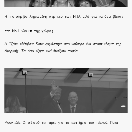
H πιο ακριβοπληρωμένη στρίπερ των ΗΠΑ μιλά για τα όσα βίωσε
στο Νο.1 κλαμπ της χώρας
Η Τζάκι «Ντίβα» Κουκ εργάστηκε στο νούμερο ένα στριπ-κλαμπ της
Αμερικής. Τα όσα έζησε εκεί θυμίζουν ταινία
Μουντιάλ: Οι αδιανόητες τιμές για τα εισιτήρια του τελικού. Ποιοι