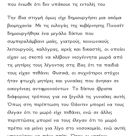
που ένιωθε ότι δεν υπάκουε τις εντολές του.
Την ίδια στιγμή όμως είχε δημιουργήσει μια ακόμα
βιομηχανία. Με τις ευλογίες της κυβέρνησης Πινοσέτ
δημιουργήθηκε ένα μεγάλο δίκτυο που
συμπεριελάμβανε μαίες, γιατρούς, κοινωνικούς
λειτουργούς, καλόγριες, ιερείς και δικαστές, οι οποίοι
είχαν ως σκοπό να κλέβουν νεογέννητα μωρά από
τις μητέρες τους λέγοντας στις ίδιες ότι τα παιδιά
τους είχαν πεθάνει. Φυσικά, οι συχνότεροι στόχοι
ήταν φτωχές μητέρες και γυναίκες που άνηκαν σε
οικογένειες αντιφρονούντων. Το δίκτυο έβρισκε
διάφορους τρόπους για να ξεγελά τις γυναίκες αυτές.
Όπως στη περίπτωση του Θάιντεν μπορεί να τους
έλεγαν ότι το μωρό είχε πεθάνει, ενώ σε άλλες
περιπτώσεις μπορεί να τους έλεγαν ότι το μωρό
πρέπει να μείνει για λίγο στο νοσοκομείο, ενώ αυτές
μπορούσαν να πάνε σπίτι. Όταν οι μητέρες