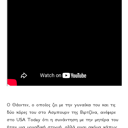
Ο Θάιντεν, ο οποίος ζει με την γυναίκα του και τις
δύο κόρες του στο Ασμπουρν της Βιρτζίνα, ανέφερε
στο
USA
Today
ότι η συνάντηση με την μητέρα του
ήταν μια μοναδική στιγμή, αλλά ειναι ακόμα κάπως