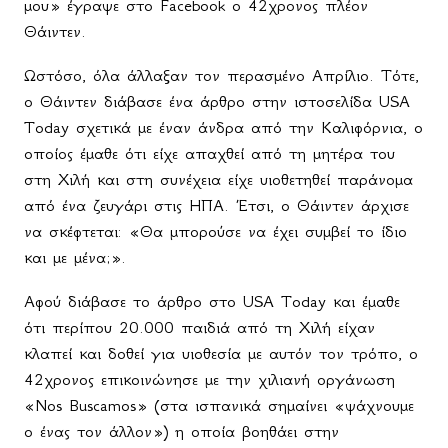
μου» έγραψε στο Facebook ο 42χρονος πλέον
Θάιντεν.
Ωστόσο, όλα άλλαξαν τον περασμένο Απρίλιο. Τότε,
ο Θάιντεν διάβασε ένα άρθρο στην ιστοσελίδα USA
Today σχετικά με έναν άνδρα από την Καλιφόρνια, ο
οποίος έμαθε ότι είχε απαχθεί από τη μητέρα του
στη Χιλή και στη συνέχεια είχε υιοθετηθεί παράνομα
από ένα ζευγάρι στις ΗΠΑ. Έτσι, ο Θάιντεν άρχισε
να σκέφτεται: «Θα μπορούσε να έχει συμβεί το ίδιο
και με μένα;».
Αφού διάβασε το άρθρο στο
USA
Today
και έμαθε
ότι περίπου 20.000 παιδιά από τη Χιλή είχαν
κλαπεί και δοθεί για υιοθεσία με αυτόν τον τρόπο, ο
42χρονος επικοινώνησε με την χιλιανή οργάνωση
«Nos Buscamos» (στα ισπανικά σημαίνει «ψάχνουμε
ο ένας τον άλλον») η οποία βοηθάει στην