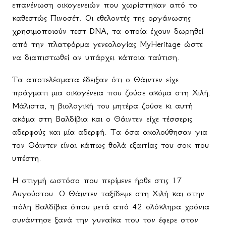
επανένωση οικογενειών που χωρίστηκαν από το
καθεστώς Πινοσέτ. Οι εθελοντές της οργάνωσης
χρησιμοποιούν τεστ
DNA
, τα οποία έχουν δωρηθεί
από την πλατφόρμα γενεολογίας
MyHeritage
ώστε
να διαπιστωθεί αν υπάρχει κάποια ταύτιση.
Τα αποτελέσματα έδειξαν ότι ο Θάιντεν είχε
πράγματι μια οικογένεια που ζούσε ακόμα στη Χιλή.
Μάλιστα, η βιολογική του μητέρα ζούσε κι αυτή
ακόμα στη Βαλδίβια και ο Θάιντεν είχε τέσσερις
αδερφούς και μία αδερφή. Τα όσα ακολούθησαν για
τον Θάιντεν είναι κάπως θολά εξαιτίας του σοκ που
υπέστη.
Η στιγμή ωστόσο που περίμενε ήρθε στις 17
Αυγούστου. Ο Θάιντεν ταξίδεψε στη Χιλή και στην
πόλη Βαλδίβια όπου μετά από 42 ολόκληρα χρόνια
συνάντησε ξανά την γυναίκα που τον έφερε στον