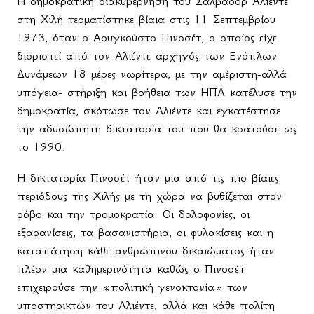
Η δημοκρατική διακυβέρνηση του Σαλβαδόρ Αλιέντε
στη Χιλή τερματίστηκε βίαια στις 11 Σεπτεμβρίου
1973, όταν ο Αουγκούστο Πινοσέτ, ο οποίος είχε
διοριστεί από τον Αλιέντε αρχηγός των Ενόπλων
Δυνάμεων 18 μέρες νωρίτερα, με την αμέριστη-αλλά
υπόγεια- στήριξη και βοήθεια των ΗΠΑ κατέλυσε την
δημοκρατία, σκότωσε τον Αλιέντε και εγκατέστησε
την αδυσώπητη δικτατορία του που θα κρατούσε ως
το 1990.
Η δικτατορία Πινοσέτ ήταν μια από τις πιο βίαιες
περιόδους της Χιλής με τη χώρα να βυθίζεται στον
φόβο και την τρομοκρατία. Οι δολοφονίες, οι
εξαφανίσεις, τα βασανιστήρια, οι φυλακίσεις και η
καταπάτηση κάθε ανθρώπινου δικαιώματος ήταν
πλέον μια καθημερινότητα καθώς ο Πινοσέτ
επιχειρούσε την «πολιτική γενοκτονία» των
υποστηρικτών του Αλιέντε, αλλά και κάθε πολίτη