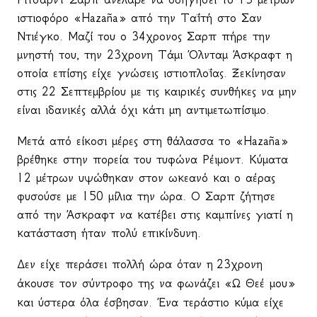
ιστιοφόρο «
Haza
ñ
a
» από την Ταΐτή στο Σαν
Ντιέγκο. Μαζί του ο 34χρονος Σαρπ πήρε την
μνηστή του, την 23χρονη Τάμι Όλνταμ Άσκραφτ η
οποία επίσης είχε γνώσεις ιστιοπλοΐας. Ξεκίνησαν
στις 22 Σεπτεμβρίου με τις καιρικές συνθήκες να μην
είναι ιδανικές αλλά όχι κάτι μη αντιμετωπίσιμο.
Μετά από είκοσι μέρες στη θάλασσα το «Hazaña»
βρέθηκε στην πορεία του τυφώνα Ρέιμοντ. Κύματα
12 μέτρων υψώθηκαν στον ωκεανό και ο αέρας
φυσούσε με 150 μίλια την ώρα. Ο Σαρπ ζήτησε
από την Άσκραφτ να κατέβει στις καμπίνες γιατί η
κατάσταση ήταν πολύ επικίνδυνη.
Δεν είχε περάσει πολλή ώρα όταν η
23χρονη
άκουσε τον σύντροφο της να φωνάζει «Ω Θεέ μου»
και ύστερα όλα έσβησαν. Ένα τεράστιο κύμα είχε