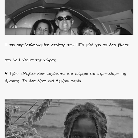
H πιο ακριβοπληρωμένη στρίπερ των ΗΠΑ μιλά για τα όσα βίωσε
στο Νο.1 κλαμπ της χώρας
Η Τζάκι «Ντίβα» Κουκ εργάστηκε στο νούμερο ένα στριπ-κλαμπ της
Αμερικής. Τα όσα έζησε εκεί θυμίζουν ταινία