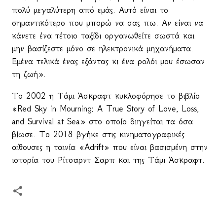
πολύ μεγαλύτερη από εμάς. Αυτό είναι το
σημαντικότερο που μπορώ να σας πω. Αν είναι να
κάνετε ένα τέτοιο ταξίδι οργανωθείτε σωστά και
μην βασίζεστε μόνο σε ηλεκτρονικά μηχανήματα.
Εμένα τελικά ένας εξάντας κι ένα ρολόι μου έσωσαν
τη ζωή».
Το 2002 η Τάμι Άσκραφτ κυκλοφόρησε το βιβλίο
«
Red
Sky
in
Mourning
:
A
True
Story
of
Love
,
Loss
,
and
Survival
at
Sea
» στο οποίο διηγείται τα όσα
βίωσε. Το 2018 βγήκε στις κινηματογραφικές
αίθουσες η ταινία «
Adrift
» που είναι βασισμένη στην
ιστορία του Ρίτσαρντ Σαρπ και της Τάμι Άσκραφτ.