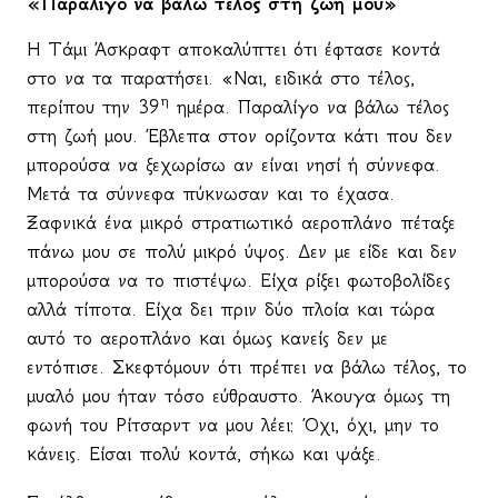
«Παραλίγο να βάλω τέλος στη ζωή μου»
Η Τάμι Άσκραφτ αποκαλύπτει ότι έφτασε κοντά
στο να τα παρατήσει. «Ναι, ειδικά στο τέλος,
η
περίπου την 39
ημέρα. Παραλίγο να βάλω τέλος
στη ζωή μου. Έβλεπα στον ορίζοντα κάτι που δεν
μπορούσα να ξεχωρίσω αν είναι νησί ή σύννεφα.
Μετά τα σύννεφα πύκνωσαν και το έχασα.
Ξαφνικά ένα μικρό στρατιωτικό αεροπλάνο πέταξε
πάνω μου σε πολύ μικρό ύψος. Δεν με είδε και δεν
μπορούσα να το πιστέψω. Είχα ρίξει φωτοβολίδες
αλλά τίποτα. Είχα δει πριν δύο πλοία και τώρα
αυτό το αεροπλάνο και όμως κανείς δεν με
εντόπισε. Σκεφτόμουν ότι πρέπει να βάλω τέλος, το
μυαλό μου ήταν τόσο εύθραυστο. Άκουγα όμως τη
φωνή του Ρίτσαρντ να μου λέει: Όχι, όχι, μην το
κάνεις. Είσαι πολύ κοντά, σήκω και ψάξε.