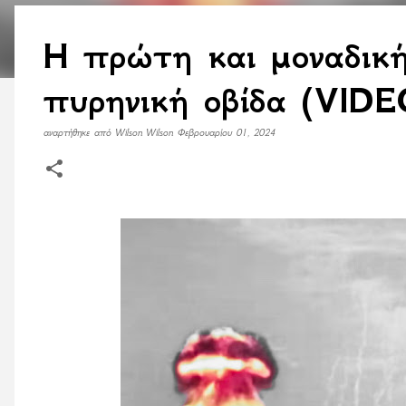
H πρώτη και μοναδική
πυρηνική οβίδα (VIDE
αναρτήθηκε από
Wilson Wilson
Φεβρουαρίου 01, 2024