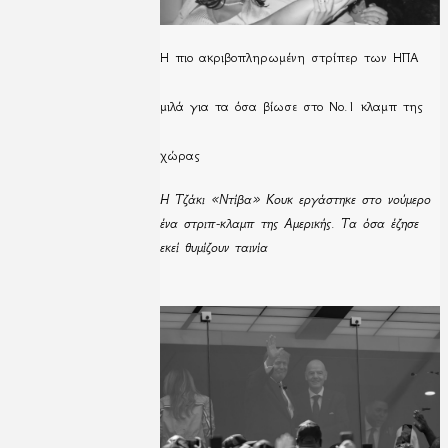
H πιο ακριβοπληρωμένη στρίπερ των ΗΠΑ
μιλά για τα όσα βίωσε στο Νο.1 κλαμπ της
χώρας
Η Τζάκι «Ντίβα» Κουκ εργάστηκε στο νούμερο
ένα στριπ-κλαμπ της Αμερικής. Τα όσα έζησε
εκεί θυμίζουν ταινία