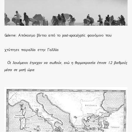
Galerne: Απόκοσμο βίντεο από το post-apocalyptic φαινόμενο που
χτύπησε παραλία στην Γαλλία
Οι λουόμενοι έτρεχαν να σωθούν, ενώ η θερμοκρασία έπεσε 12 βαθμούς
μέσα σε μισή ώρα