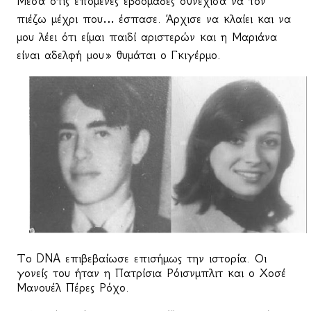
Μέσα στις επόμενες εβδομάδες συνέχισα να τον
πιέζω μέχρι που… έσπασε. Άρχισε να κλαίει και να
μου λέει ότι είμαι παιδί αριστερών και η Μαριάνα
είναι αδελφή μου» θυμάται ο Γκιγέρμο.
Το DNA επιβεβαίωσε επισήμως την ιστορία. Οι
γονείς του ήταν η Πατρίσια Ρόισνμπλιτ και ο Χοσέ
Μανουέλ Πέρες Ρόχο.