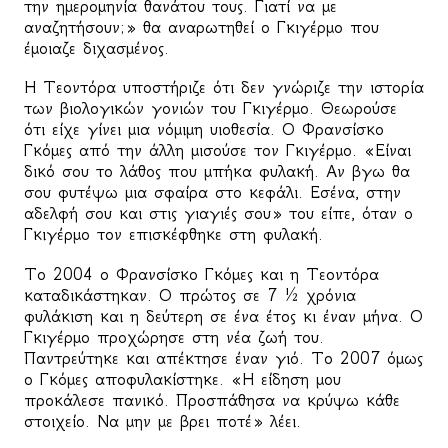
την ημερομηνία θανάτου τους. Γιατί να με
αναζητήσουν;» θα αναρωτηθεί ο Γκιγέρμο που
έμοιαζε διχασμένος.
Η Τεοντόρα υποστήριζε ότι δεν γνώριζε την ιστορία
των βιολογικών γονιών του Γκιγέρμο. Θεωρούσε
ότι είχε γίνει μια νόμιμη υιοθεσία. Ο Φρανσίσκο
Γκόμες από την άλλη μισούσε τον Γκιγέρμο. «Είναι
δικό σου το λάθος που μπήκα φυλακή. Αν βγω θα
σου φυτέψω μια σφαίρα στο κεφάλι. Εσένα, στην
αδελφή σου και στις γιαγιές σου» του είπε, όταν ο
Γκιγέρμο τον επισκέφθηκε στη φυλακή.
Το 2004 ο Φρανσίσκο Γκόμες και η Τεοντόρα
καταδικάστηκαν. Ο πρώτος σε 7 ½ χρόνια
φυλάκιση και η δεύτερη σε ένα έτος κι έναν μήνα. Ο
Γκιγέρμο προχώρησε στη νέα ζωή του.
Παντρεύτηκε και απέκτησε έναν γιό. Το 2007 όμως
ο Γκόμες αποφυλακίστηκε. «Η είδηση μου
προκάλεσε πανικό. Προσπάθησα να κρύψω κάθε
στοιχείο. Να μην με βρει ποτέ» λέει.