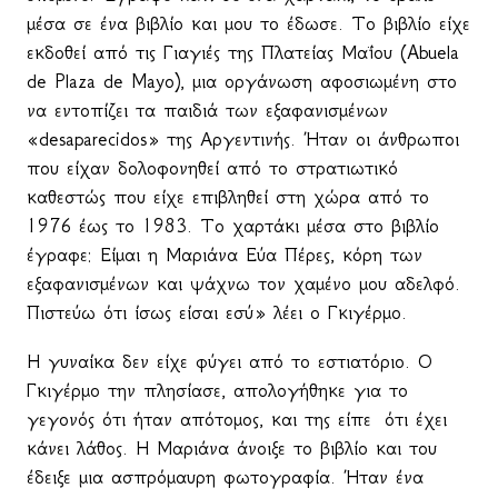
μέσα σε ένα βιβλίο και μου το έδωσε. Το βιβλίο είχε
εκδοθεί από τις Γιαγιές της Πλατείας Μαΐου (
Abuela
de
Plaza
de
Mayo
), μια οργάνωση αφοσιωμένη στο
να εντοπίζει τα παιδιά των εξαφανισμένων
«
desaparecidos
» της Αργεντινής. Ήταν οι άνθρωποι
που είχαν δολοφονηθεί από το στρατιωτικό
καθεστώς που είχε επιβληθεί στη χώρα από το
1976 έως το 1983. Το χαρτάκι μέσα στο βιβλίο
έγραφε: Είμαι η Μαριάνα Εύα Πέρες, κόρη των
εξαφανισμένων και ψάχνω τον χαμένο μου αδελφό.
Πιστεύω ότι ίσως είσαι εσύ» λέει ο Γκιγέρμο.
Η γυναίκα δεν είχε φύγει από το εστιατόριο. Ο
Γκιγέρμο την πλησίασε, απολογήθηκε για το
γεγονός ότι ήταν απότομος, και της είπε ότι έχει
κάνει λάθος. Η Μαριάνα άνοιξε το βιβλίο και του
έδειξε μια ασπρόμαυρη φωτογραφία. Ήταν ένα