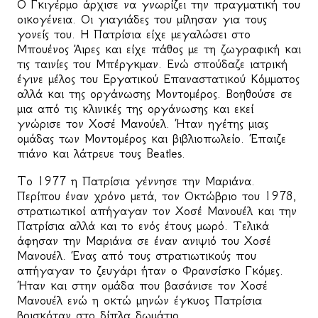
Ο Γκιγέρμο άρχισε να γνωρίζει την πραγματική του
οικογένεια. Οι γιαγιάδες του μίλησαν για τους
γονείς του. Η Πατρίσια είχε μεγαλώσει στο
Μπουένος Άιρες και είχε πάθος με τη ζωγραφική και
τις ταινίες του Μπέργκμαν. Ενώ σπούδαζε ιατρική
έγινε μέλος του Εργατικού Επαναστατικού Κόμματος
αλλά και της οργάνωσης Μοντομέρος. Βοηθούσε σε
μια από τις κλινικές της οργάνωσης και εκεί
γνώρισε τον Χοσέ Μανούελ. Ήταν ηγέτης μιας
ομάδας των Μοντομέρος και βιβλιοπωλείο. Έπαιζε
πιάνο και λάτρευε τους Beatles.
To 1977 η Πατρίσια γέννησε την Μαριάνα.
Περίπου έναν χρόνο μετά, τον Οκτώβριο του 1978,
στρατιωτικοί απήγαγαν τον Χοσέ Μανουέλ και την
Πατρίσια αλλά και το ενός έτους μωρό. Τελικά
άφησαν την Μαριάνα σε έναν ανιψιό του Χοσέ
Μανουέλ. Ένας από τους στρατιωτικούς που
απήγαγαν το ζευγάρι ήταν ο Φρανσίσκο Γκόμες.
Ήταν και στην ομάδα που βασάνισε τον Χοσέ
Μανουέλ ενώ η οκτώ μηνών έγκυος Πατρίσια
βρισκόταν στο δίπλα δωμάτιο.