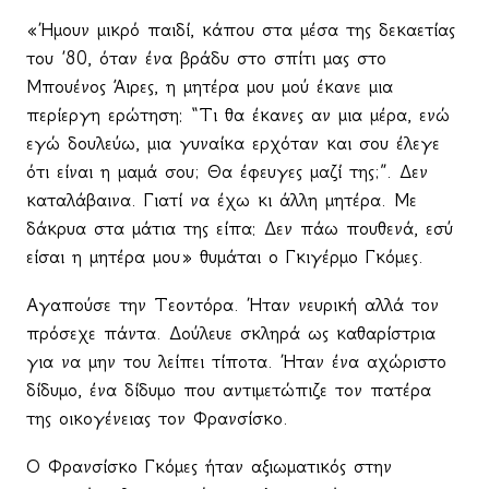
«Ήμουν μικρό παιδί, κάπου στα μέσα της δεκαετίας
του ’80, όταν ένα βράδυ στο σπίτι μας στο
Μπουένος Άιρες, η μητέρα μου μού έκανε μια
περίεργη ερώτηση: “Τι θα έκανες αν μια μέρα, ενώ
εγώ δουλεύω, μια γυναίκα ερχόταν και σου έλεγε
ότι είναι η μαμά σου; Θα έφευγες μαζί της;”. Δεν
καταλάβαινα. Γιατί να έχω κι άλλη μητέρα. Με
δάκρυα στα μάτια της είπα: Δεν πάω πουθενά, εσύ
είσαι η μητέρα μου» θυμάται ο Γκιγέρμο Γκόμες.
Αγαπούσε την Τεοντόρα. Ήταν νευρική αλλά τον
πρόσεχε πάντα. Δούλευε σκληρά ως καθαρίστρια
για να μην του λείπει τίποτα. Ήταν ένα αχώριστο
δίδυμο, ένα δίδυμο που αντιμετώπιζε τον πατέρα
της οικογένειας τον Φρανσίσκο.
Ο Φρανσίσκο Γκόμες ήταν αξιωματικός στην