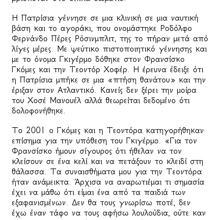
Η Πατρίσια γέννησε σε μια κλινική σε μια ναυτική
βάση και το αγοράκι, που ονομάστηκε Ροδόλφο
Φερνάνδο Πέρες Ρόσινμπλιτ, της το πήραν μετά από
λίγες μέρες. Με ψεύτικο πιστοποιητικό γέννησης και
με το όνομα Γκιγέρμο δόθηκε στον Φρανσίσκο
Γκόμες και την Τεοντόρ Χοφέρ. Η έρευνα έδειξε ότι
η Πατρίσια μπήκε σε μια «πτήση θανάτου» και την
έριξαν στον Ατλαντικό. Κανείς δεν ξέρει την μοίρα
του Χοσέ Μανουέλ αλλά θεωρείται δεδομένο ότι
δολοφονήθηκε.
Το 2001 ο Γκόμες και η Τεοντόρα κατηγορήθηκαν
επίσημα για την υπόθεση του Γκιγέρμο. «Για τον
Φρανσίσκο ήμουν σίγουρος ότι ήθελαν να τον
κλείσουν σε ένα κελί και να πετάξουν το κλειδί στη
θάλασσα. Τα συναισθήματα μου για την Τεοντόρα
ήταν ανάμεικτα. Άρχισα να αναρωτιέμαι τι σημασία
έχει να μάθω ότι είμαι ένα από τα παιδιά των
εξαφανισμένων. Δεν θα τους γνωρίσω ποτέ, δεν
έχω έναν τάφο να τους αφήσω λουλούδια, ούτε καν