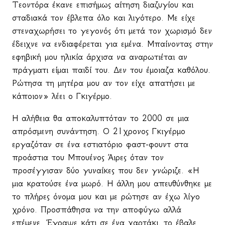
Τεοντόρα έκανε επισήμως αίτηση διαζυγίου και
σταδιακά τον έβλεπα όλο και λιγότερο. Με είχε
στεναχωρήσει το γεγονός ότι μετά τον χωρισμό δεν
έδειχνε να ενδιαφέρεται για εμένα. Μπαίνοντας στην
εφηβική μου ηλικία άρχισα να αναρωτιέται αν
πράγματι είμαι παιδί του. Δεν του έμοιαζα καθόλου.
Ρώτησα τη μητέρα μου αν τον είχε απατήσει με
κάποιον» λέει ο Γκιγέρμο.
Η αλήθεια θα αποκαλυπτόταν το 2000 σε μια
απρόσμενη συνάντηση. Ο 21χρονος Γκιγέρμο
εργαζόταν σε ένα εστιατόριο φαστ-φουντ στα
προάστια του Μπουένος Άιρες όταν τον
προσέγγισαν δύο γυναίκες που δεν γνώριζε. «Η
μια κρατούσε ένα μωρό. Η άλλη μου απευθύνθηκε με
το πλήρες όνομα μου και με ρώτησε αν έχω λίγο
χρόνο. Προσπάθησα να την αποφύγω αλλά
επέμενε. Έγραψε κάτι σε ένα χαρτάκι, το έβαλε