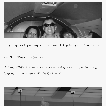
H πιο ακριβοπληρωμένη στρίπερ των ΗΠΑ μιλά για τα όσα βίωσε
στο Νο.1 κλαμπ της χώρας
Η Τζάκι «Ντίβα» Κουκ εργάστηκε στο νούμερο ένα στριπ-κλαμπ της
Αμερικής. Τα όσα έζησε εκεί θυμίζουν ταινία