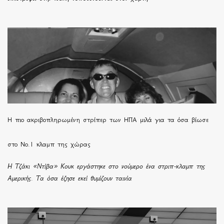
H πιο ακριβοπληρωμένη στρίπερ των ΗΠΑ μιλά για τα όσα βίωσε
στο Νο.1 κλαμπ της χώρας
Η Τζάκι «Ντίβα» Κουκ εργάστηκε στο νούμερο ένα στριπ-κλαμπ της
Αμερικής. Τα όσα έζησε εκεί θυμίζουν ταινία