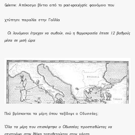
Galerne: Απόκοσμο βίντεο από το post-apocalyptic φαινόμενο που
χτύπησε παραλία στην Γαλλία
Οι λουόμενοι έτρεχαν να σωθούν, ενώ η θερμοκρασία έπεσε 12 βαθμούς
μέσα σε μισή ώρα
Πού βρίσκονται τα μέρη όπου ταξίδεψε ο Οδυσσέας;
Όλα τα μέρη που επισκέφτηκε ο Οδυσσέας προσπαθώντας να
επιστρέψει στην Ιθάκη τοποθετούνται στον χάρτη