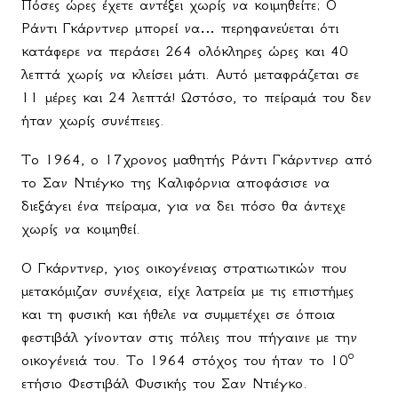
Πόσες ώρες έχετε αντέξει χωρίς να κοιμηθείτε; Ο
Ράντι Γκάρντνερ μπορεί να… περηφανεύεται ότι
κατάφερε να περάσει 264 ολόκληρες ώρες και 40
λεπτά χωρίς να κλείσει μάτι. Αυτό μεταφράζεται σε
11 μέρες και 24 λεπτά! Ωστόσο, το πείραμά του δεν
ήταν χωρίς συνέπειες.
Το 1964, ο 17χρονος μαθητής Ράντι Γκάρντνερ από
το Σαν Ντιέγκο της Καλιφόρνια αποφάσισε να
διεξάγει ένα πείραμα, για να δει πόσο θα άντεχε
χωρίς να κοιμηθεί.
Ο Γκάρντνερ, γιος οικογένειας στρατιωτικών που
μετακόμιζαν συνέχεια, είχε λατρεία με τις επιστήμες
και τη φυσική και ήθελε να συμμετέχει σε όποια
φεστιβάλ γίνονταν στις πόλεις που πήγαινε με την
ο
οικογένειά του. Το 1964 στόχος του ήταν το 10
ετήσιο Φεστιβάλ Φυσικής του Σαν Ντιέγκο.