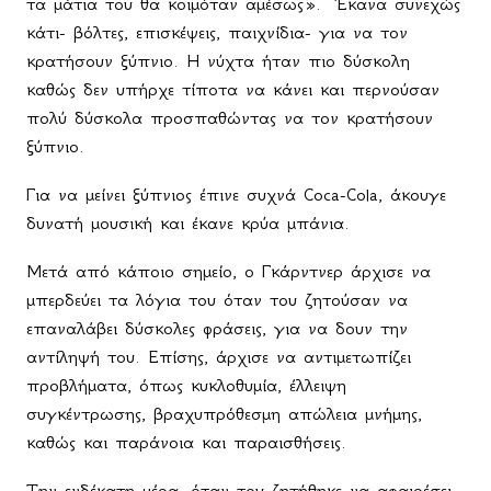
τα μάτια του θα κοιμόταν αμέσως». Έκανα συνεχώς
κάτι- βόλτες, επισκέψεις, παιχνίδια- για να τον
κρατήσουν ξύπνιο. Η νύχτα ήταν πιο δύσκολη
καθώς δεν υπήρχε τίποτα να κάνει και περνούσαν
πολύ δύσκολα προσπαθώντας να τον κρατήσουν
ξύπνιο.
Για να μείνει ξύπνιος έπινε συχνά Coca-Cola, άκουγε
δυνατή μουσική και έκανε κρύα μπάνια.
Μετά από κάποιο σημείο, ο Γκάρντνερ άρχισε να
μπερδεύει τα λόγια του όταν του ζητούσαν να
επαναλάβει δύσκολες φράσεις, για να δουν την
αντίληψή του. Επίσης, άρχισε να αντιμετωπίζει
προβλήματα, όπως κυκλοθυμία, έλλειψη
συγκέντρωσης, βραχυπρόθεσμη απώλεια μνήμης,
καθώς και παράνοια και παραισθήσεις.
Την ενδέκατη μέρα, όταν του ζητήθηκε να αφαιρέσει