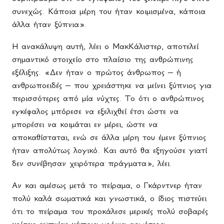
συνεχώς. Κάποια μέρη του ήταν κοιμισμένα, κάποια
άλλα ήταν ξύπνια».
Η ανακάλυψη αυτή, λέει ο ΜακΚάλιστερ, αποτελεί
σημαντικό στοιχείο στο πλαίσιο της ανθρώπινης
εξέλιξης. «Δεν ήταν ο πρώτος άνθρωπος – ή
ανθρωποειδές – που χρειάστηκε να μείνει ξύπνιος για
περισσότερες από μία νύχτες. Το ότι ο ανθρώπινος
εγκέφαλος μπόρεσε να εξελιχθεί έτσι ώστε να
μπορέσει να κοιμάται εν μέρει, ώστε να
αποκαθίσταται, ενώ σε άλλα μέρη του έμενε ξύπνιος
ήταν απολύτως λογικό. Και αυτό θα εξηγούσε γιατί
δεν συνέβησαν χειρότερα πράγματα», λέει.
Αν και αμέσως μετά το πείραμα, ο Γκάρντνερ ήταν
πολύ καλά σωματικά και γνωστικά, ο ίδιος πιστεύει
ότι το πείραμα του προκάλεσε μερικές πολύ σοβαρές