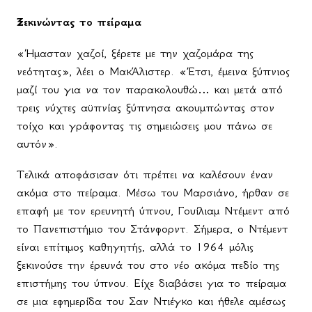
Ξεκινώντας το πείραμα
«Ήμασταν χαζοί, ξέρετε με την χαζομάρα της
νεότητας», λέει ο ΜακΆλιστερ. «Έτσι, έμεινα ξύπνιος
μαζί του για να τον παρακολουθώ… και μετά από
τρεις νύχτες αϋπνίας ξύπνησα ακουμπώντας στον
τοίχο και γράφοντας τις σημειώσεις μου πάνω σε
αυτόν».
Τελικά αποφάσισαν ότι πρέπει να καλέσουν έναν
ακόμα στο πείραμα. Μέσω του Μαρσιάνο, ήρθαν σε
επαφή με τον ερευνητή ύπνου, Γουίλιαμ Ντέμεντ από
το Πανεπιστήμιο του Στάνφορντ. Σήμερα, ο Ντέμεντ
είναι επίτιμος καθηγητής, αλλά το 1964 μόλις
ξεκινούσε την έρευνά του στο νέο ακόμα πεδίο της
επιστήμης του ύπνου. Είχε διαβάσει για το πείραμα
σε μια εφημερίδα του Σαν Ντιέγκο και ήθελε αμέσως