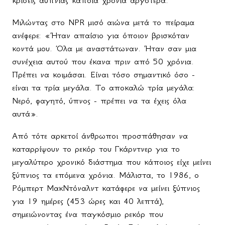
κρίσεις αϋπνίας κάποια χρόνια αργότερα.
Μιλώντας στο NPR μισό αιώνα μετά το πείραμα
ανέφερε: «Ήταν απαίσιο για όποιον βρισκόταν
κοντά μου. Όλα με αναστάτωναν. Ήταν σαν μια
συνέχεια αυτού που έκανα πριν από 50 χρόνια.
Πρέπει να κοιμάσαι. Είναι τόσο σημαντικό όσο -
είναι τα τρία μεγάλα. Το αποκαλώ τρία μεγάλα:
Νερό, φαγητό, ύπνος - πρέπει να τα έχεις όλα
αυτά».
Από τότε αρκετοί άνθρωποι προσπάθησαν να
καταρρίψουν το ρεκόρ του Γκάρντνερ για το
μεγαλύτερο χρονικό διάστημα που κάποιος είχε μείνει
ξύπνιος τα επόμενα χρόνια. Μάλιστα, το 1986, ο
Ρόμπερτ ΜακΝτόναλντ κατάφερε να μείνει ξύπνιος
για 19 ημέρες (453 ώρες και 40 λεπτά),
σημειώνοντας ένα παγκόσμιο ρεκόρ που