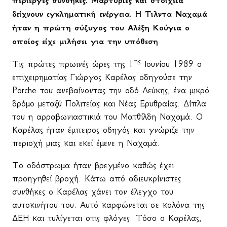
περίεργες συνθήκες. Μαρτυρίες και στοιχεία
δείχνουν εγκληματική ενέργεια. Η Τιλντα Ναχαμά
ήταν η πρώτη σύζυγος του Αλέξη Κούγια ο
οποίος είχε μιλήσει για την υπόθεση
ης
Τις πρώτες πρωινές ώρες της 1
Ιουνίου 1989 ο
επιχειρηματίας Γιώργος Καρέλας οδηγούσε την
Porche
του ανεβαίνοντας την οδό Λεύκης, ένα μικρό
δρόμο μεταξύ Πολιτείας και Νέας Ερυθραίας. Δίπλα
του η αρραβωνιαστικιά του Ματθίλδη Ναχαμά. Ο
Καρέλας ήταν έμπειρος οδηγός και γνώριζε την
περιοχή μιας και εκεί έμενε η Ναχαμά.
Το οδόστρωμα ήταν βρεγμένο καθώς έχει
προηγηθεί βροχή. Κάτω από αδιευκρίνιστες
συνθήκες ο Καρέλας χάνει τον έλεγχο του
αυτοκινήτου του. Αυτό καρφώνεται σε κολόνα της
ΔΕΗ και τυλίγεται στις φλόγες. Τόσο ο Καρέλας,