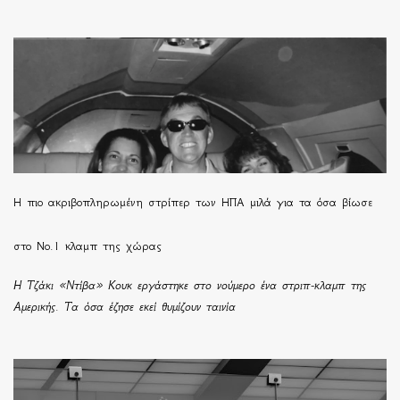
H πιο ακριβοπληρωμένη στρίπερ των ΗΠΑ μιλά για τα όσα βίωσε
στο Νο.1 κλαμπ της χώρας
Η Τζάκι «Ντίβα» Κουκ εργάστηκε στο νούμερο ένα στριπ-κλαμπ της
Αμερικής. Τα όσα έζησε εκεί θυμίζουν ταινία