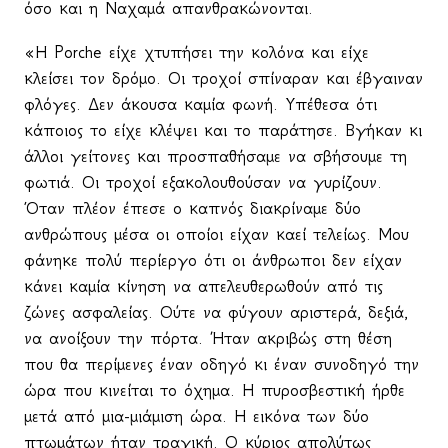
όσο και η Ναχαμά απανθρακώνονται.
«Η
Porche
είχε χτυπήσει την κολόνα και είχε
κλείσει τον δρόμο. Οι τροχοί σπίναραν και έβγαιναν
φλόγες. Δεν άκουσα καμία φωνή. Υπέθεσα ότι
κάποιος το είχε κλέψει και το παράτησε. Βγήκαν κι
άλλοι γείτονες και προσπαθήσαμε να σβήσουμε τη
φωτιά. Οι τροχοί εξακολουθούσαν να γυρίζουν.
Όταν πλέον έπεσε ο καπνός διακρίναμε δύο
ανθρώπους μέσα οι οποίοι είχαν καεί τελείως. Μου
φάνηκε πολύ περίεργο ότι οι άνθρωποι δεν είχαν
κάνει καμία κίνηση να απελευθερωθούν από τις
ζώνες ασφαλείας. Ούτε να φύγουν αριστερά, δεξιά,
να ανοίξουν την πόρτα. Ήταν ακριβώς στη θέση
που θα περίμενες έναν οδηγό κι έναν συνοδηγό την
ώρα που κινείται το όχημα. Η πυροσβεστική ήρθε
μετά από μια-μιάμιση ώρα. Η εικόνα των δύο
πτωμάτων ήταν τραγική. Ο κύριος απολύτως