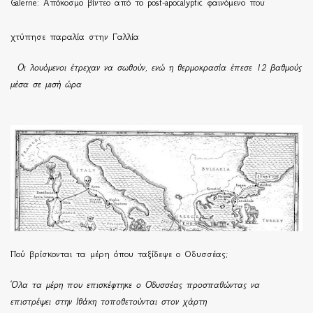
Galerne: Απόκοσμο βίντεο από το post-apocalyptic φαινόμενο που
χτύπησε παραλία στην Γαλλία
Οι λουόμενοι έτρεχαν να σωθούν, ενώ η θερμοκρασία έπεσε 12 βαθμούς
μέσα σε μισή ώρα
Πού βρίσκονται τα μέρη όπου ταξίδεψε ο Οδυσσέας;
Όλα τα μέρη που επισκέφτηκε ο Οδυσσέας προσπαθώντας να
επιστρέψει στην Ιθάκη τοποθετούνται στον χάρτη