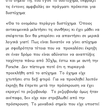
στο σημείο της που έγινε το δυστύχημα, εκφράζει
τις έντονες αμφιβολίες αν πράγματι πρόκειται για
δυστύχημα:
«Θα το ονομάσω περίεργο δυστύχημα. Όποιος
αντικειμενικά μελετήσει τις συνθήκες κι έχει μάθει να
σκέφτεται δεν θα μπορέσει να απαντήσει σε μερικά
λογικά γιατί. Πως είναι δυνατόν να γίνει ατύχημα
με σφοδρότητα τέτοια που να
προκαλέσει έκρηξη
σε έναν δρόμο που είναι αδύνατον να αναπτύξεις
ταχύτητα πάνω από 30χλμ, έστω και με αυτή την
Porsche
. Δεν πίστεψα ποτέ ότι η πυρκαγιά
προεκλήθη από το ατύχημα. Το όχημα είχε
χτυπήσει στο δεξί φτερό. Για να προκληθεί λοιπόν
έκρηξη θα έπρεπε μετά την πρόσκρουση να έχει
εκραγεί το ρεζερβουάρ.
Το ρεζερβουάρ όμως ήταν
ανέπαφο, δεν είχε καν στρεβλωθεί από την
πρόσκρουση. Το μοναδικό σημείο που είχε υποστεί