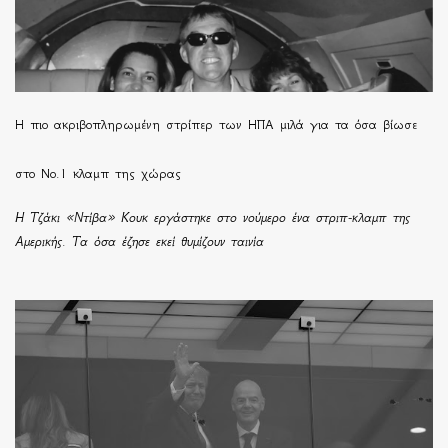
H πιο ακριβοπληρωμένη στρίπερ των ΗΠΑ μιλά για τα όσα βίωσε
στο Νο.1 κλαμπ της χώρας
Η Τζάκι «Ντίβα» Κουκ εργάστηκε στο νούμερο ένα στριπ-κλαμπ της
Αμερικής. Τα όσα έζησε εκεί θυμίζουν ταινία