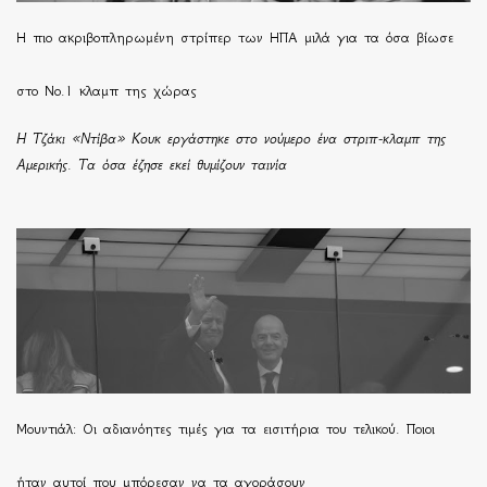
H πιο ακριβοπληρωμένη στρίπερ των ΗΠΑ μιλά για τα όσα βίωσε
στο Νο.1 κλαμπ της χώρας
Η Τζάκι «Ντίβα» Κουκ εργάστηκε στο νούμερο ένα στριπ-κλαμπ της
Αμερικής. Τα όσα έζησε εκεί θυμίζουν ταινία
Μουντιάλ: Οι αδιανόητες τιμές για τα εισιτήρια του τελικού. Ποιοι
ήταν αυτοί που μπόρεσαν να τα αγοράσουν