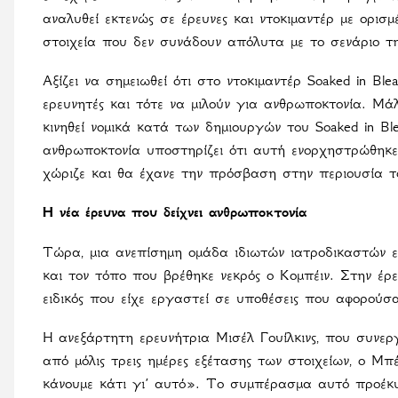
αναλυθεί εκτενώς σε έρευνες και ντοκιμαντέρ με ορισ
στοιχεία που δεν συνάδουν απόλυτα με το σενάριο τη
Αξίζει να σημειωθεί ότι στο ντοκιμαντέρ Soaked in Bl
ερευνητές και τότε να μιλούν για ανθρωποκτονία. Μάλ
κινηθεί νομικά κατά των δημιουργών του Soaked in B
ανθρωποκτονία υποστηρίζει ότι αυτή ενορχηστρώθηκε 
χώριζε και θα έχανε την πρόσβαση στην περιουσία τ
Η νέα έρευνα που δείχνει ανθρωποκτονία
Τώρα, μια ανεπίσημη ομάδα ιδιωτών ιατροδικαστών ε
και τον τόπο που βρέθηκε νεκρός ο Κομπέιν. Στην έρ
ειδικός που είχε εργαστεί σε υποθέσεις που αφορούσ
Η ανεξάρτητη ερευνήτρια Μισέλ Γουίλκινς, που συνεργ
από μόλις τρεις ημέρες εξέτασης των στοιχείων, ο Μπ
κάνουμε κάτι γι’ αυτό». Το συμπέρασμα αυτό προέκ