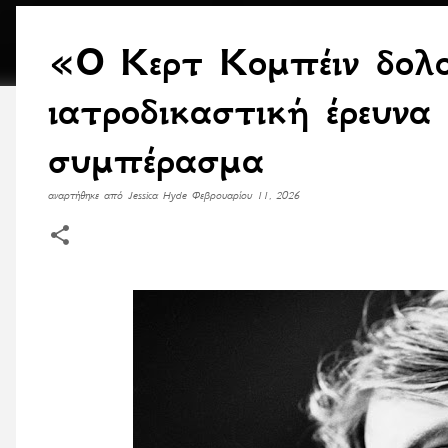
«Ο Κερτ Κομπέιν δολο
ιατροδικαστική έρευνα
συμπέρασμα
αναρτήθηκε από
Jessica Hyde
Φεβρουαρίου 11, 2026