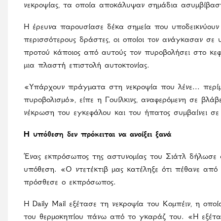
νεκροψίας, τα οποία αποκάλυψαν σημάδια ασυμβίβασ
Η έρευνα παρουσίασε δέκα σημεία που υποδεικνύουν ό
περισσότερους δράστες, οι οποίοι τον ανάγκασαν σε 
προτού κάποιος από αυτούς τον πυροβολήσει στο κεφά
μια πλαστή επιστολή αυτοκτονίας.
«Υπάρχουν πράγματα στη νεκροψία που λένε... περί
πυροβολισμό», είπε η Γουίλκινς, αναφερόμενη σε βλά
νέκρωση του εγκεφάλου και του ήπατος συμβαίνει σε
Η υπόθεση δεν πρόκειται να ανοίξει ξανά
Ένας εκπρόσωπος της αστυνομίας του Σιάτλ δήλωσε στ
υπόθεση. «Ο ντετέκτιβ μας κατέληξε ότι πέθανε από 
πρόσθεσε ο εκπρόσωπος.
Η Daily Mail εξέτασε τη νεκροψία του Κομπέιν, η ο
του θερμοκηπίου πάνω από το γκαράζ του. «Η εξέτ