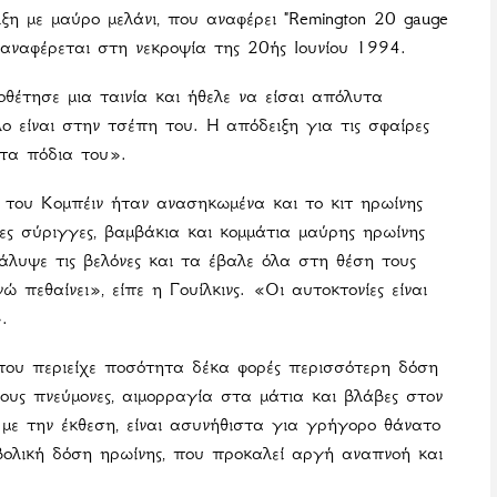
ξη με μαύρο μελάνι, που αναφέρει "Remington 20 gauge
, αναφέρεται στη νεκροψία της 20ής Ιουνίου 1994.
οθέτησε μια ταινία και ήθελε να είσαι απόλυτα
ο είναι στην τσέπη του. Η απόδειξη για τις σφαίρες
στα πόδια του».
α του Κομπέιν ήταν ανασηκωμένα και το κιτ ηρωίνης
ες σύριγγες, βαμβάκια και κομμάτια μαύρης ηρωίνης
άλυψε τις βελόνες και τα έβαλε όλα στη θέση τους
ώ πεθαίνει», είπε η Γουίλκινς. «Οι αυτοκτονίες είναι
.
, που περιείχε ποσότητα δέκα φορές περισσότερη δόση
ους πνεύμονες, αιμορραγία στα μάτια και βλάβες στον
ε την έκθεση, είναι ασυνήθιστα για γρήγορο θάνατο
ολική δόση ηρωίνης, που προκαλεί αργή αναπνοή και