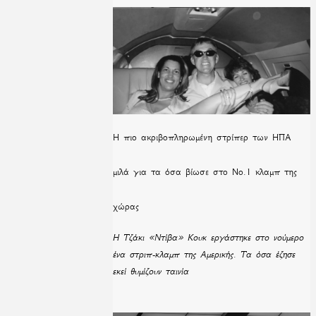
H πιο ακριβοπληρωμένη στρίπερ των ΗΠΑ
μιλά για τα όσα βίωσε στο Νο.1 κλαμπ της
χώρας
Η Τζάκι «Ντίβα» Κουκ εργάστηκε στο νούμερο
ένα στριπ-κλαμπ της Αμερικής. Τα όσα έζησε
εκεί θυμίζουν ταινία