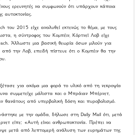
μένους ερευνητές να συμφωνούν ότι υπάρχουν κάποια
ς αυτοκτονίας.
each του 2015 είχε αναλυθεί εκτενώς το θέμα, με τους
ιστα, η σύντροφος του Κομπέιν, Κόρτνεϊ Λοβ είχε
leach. Άλλωστε μια βασική θεωρία όσων μιλούν για
από την Λοβ, επειδή πίστευε ότι ο Κομπέιν θα την
ου.
ξέτασε για ακόμα μια φορά το υλικό από τη νεκροψία
ευνα συμμετείχε μάλιστα και ο Μπράιαν Μπέρνετ,
αν θανάτους από υπερβολική δόση και πυροβολισμό.
άστηκε με την ομάδα, δήλωσε στη Daily Mail ότι, μετά
έρνετ είπε: «Αυτή είναι ανθρωποκτονία. Πρέπει να
υψε μετά από λεπτομερή ανάλυση των ευρημάτων της