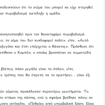
οδεικνύουν ότι το σώμα του μπορεί να είχε στερηθεί
ον πυροβολισμό, κατέληξε η ομάδα.
 ακινητοποιηθεί πριν τον θανατηφόρο πυροβολισμό.
ει, το αίμα του δεν κυκλοφορεί πολύ», είπε. «Αυτό
οξυγόνο και έτσι επέρχεται ο θάνατος». Πρόσθεσε ότι
απίθανο ο Κομπέιν, ο οποίος βρισκόταν σε κωματώδη
 βλέπεις πόσο μεγάλο είναι το όπλο», είπε.
 ο τρόπος που θα έπρεπε να το κρατήσει... είναι έξι
λιών αίματος προκάλεσαν περαιτέρω ερωτήματα. Το
το στόμιο της κάννης, ενώ η σφαίρα βρέθηκε πάνω σε
νση εκτίναξης. «Πεθαίνει από υπερβολική δόση. Είναι