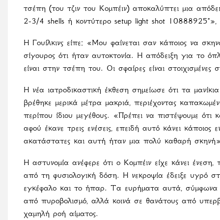
τσέπη (του τζιν του Κομπέιν) αποκαλύπτει μια απόδει
2-3/4 shells ή κοντύτερο setup light shot 10888925"»
Η Γουίλκινς είπε: «Μου φαίνεται σαν κάποιος να σκην
σίγουρος ότι ήταν αυτοκτονία. Η απόδειξη για το όπλ
είναι στην τσέπη του. Οι σφαίρες είναι στοιχισμένες 
Η νέα ιατροδικαστική έκθεση σημείωσε ότι τα μανίκι
βρέθηκε μερικά μέτρα μακριά, περιέχοντας καπακωμέν
περίπου ίδιου μεγέθους. «Πρέπει να πιστέψουμε ότι κ
αφού έκανε τρεις ενέσεις, επειδή αυτό κάνει κάποιος εν
ακατάστατες και αυτή ήταν μια πολύ καθαρή σκηνή»
Η αστυνομία ανέφερε ότι ο Κομπέιν είχε κάνει ένεση
από τη φυσιολογική δόση. Η νεκροψία έδειξε υγρό στ
εγκέφαλο και το ήπαρ. Τα ευρήματα αυτά, σύμφωνα μ
από πυροβολισμό, αλλά κοινά σε θανάτους από υπερβ
χαμηλή ροή αίματος.