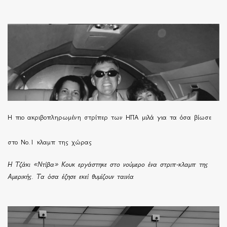
H πιο ακριβοπληρωμένη στρίπερ των ΗΠΑ μιλά για τα όσα βίωσε
στο Νο.1 κλαμπ της χώρας
Η Τζάκι «Ντίβα» Κουκ εργάστηκε στο νούμερο ένα στριπ-κλαμπ της
Αμερικής. Τα όσα έζησε εκεί θυμίζουν ταινία