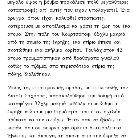
μεγάλο ύψος η βόμβα προκάλεσε πολύ μεγαλύτερες
καταστροφές απ’ αυτές που είχαν υπολογιστεί. Ένα
όρυγμα, όπου είχαν καλυφθεί στρατιώτες,
κατέρρευσε με αποτέλεσμα να χάσει τη ζωή του ένα
άτομο. Στην πόλη του Κουρτσάτοφ, 65χλμ μακριά
από τη σημείο της έκρηξης, ένα κτίριο έπεσε και
σκοτώθηκε ένα ανήλικο κορίτσι. Τουλάχιστον 42
άτομα τραυματίστηκαν από θραύσματα γυαλιού
καθώς τα τζάμια, στα περισσότερα κτίρια της
πόλης, διαλύθηκαν.
Μέλος της επιστημονικής ομάδας, με επικεφαλής τον
Αντρέι Σαχάροφ, παρακολούθησε την δοκιμή από
καταφύγιο 32χλμ μακριά. «Μόλις σημειώθηκε η
έκρηξη νιώσαμε μια θερμότητα που ήταν σχεδόν
αδύνατο να την αντέξεις. Ήταν σαν να έβαζες το
κεφάλι σου σε φούρνο για αρκετά δευτερόλεπτα.
Έβλεπες και άκουγες τη σκόνη από την έκρηξη να