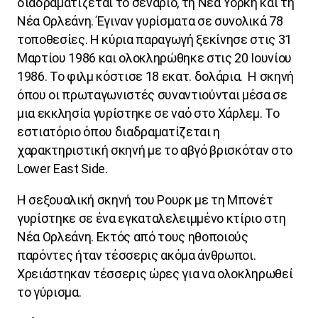
διαδραματίζεται το σενάριο, τη Νέα Υόρκη και τη
Νέα Ορλεάνη. Έγιναν γυρίσματα σε συνολικά 78
τοποθεσίες. Η κύρια παραγωγή ξεκίνησε στις 31
Μαρτίου 1986 και ολοκληρώθηκε στις 20 Ιουνίου
1986. Το φιλμ κόστισε 18 εκατ. δολάρια.
Η σκηνή
όπου οι πρωταγωνιστές συναντιούνται μέσα σε
μια εκκλησία γυρίστηκε σε ναό στο Χάρλεμ. Το
εστιατόριο όπου διαδραματίζεται η
χαρακτηριστική σκηνή με το αβγό βρισκόταν στο
Lower
East
Side
.
Η σεξουαλική σκηνή του Ρουρκ με τη Μπονέτ
γυρίστηκε σε ένα εγκαταλελειμμένο κτίριο στη
Νέα Ορλεάνη. Εκτός από τους ηθοποιούς
παρόντες ήταν τέσσερις ακόμα άνθρωποι.
Χρειάστηκαν τέσσερις ώρες για να ολοκληρωθεί
το γύρισμα.