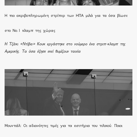
H πιο ακριβοπληρωμένη στρίπερ των ΗΠΑ μιλά για τα όσα βίωσε
στο Νο.1 κλαμπ της χώρας
Η Τζάκι «Ντίβα» Κουκ εργάστηκε στο νούμερο ένα στριπ-κλαμπ της
Αμερικής. Τα όσα έζησε εκεί θυμίζουν ταινία
Μουντιάλ: Οι αδιανόητες τιμές για τα εισιτήρια του τελικού. Ποιοι