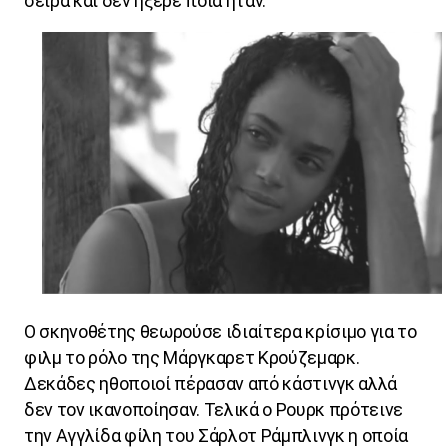
σειρά και δεν ήξερε ποια ήταν.
Ο σκηνοθέτης θεωρούσε ιδιαίτερα κρίσιμο για το
φιλμ το ρόλο της Μάργκαρετ Κρούζεμαρκ.
Δεκάδες ηθοποιοί πέρασαν από κάστινγκ αλλά
δεν τον ικανοποίησαν. Τελικά ο Ρουρκ πρότεινε
την Αγγλίδα φίλη του Σάρλοτ Ράμπλινγκ η οποία