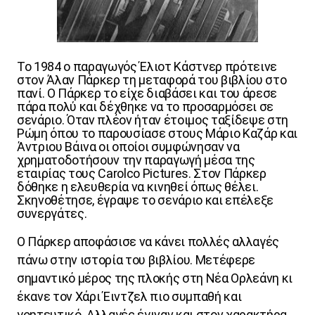
Το 1984 ο παραγωγός Έλιοτ Κάστνερ πρότεινε
στον Άλαν Πάρκερ τη μεταφορά του βιβλίου στο
πανί. Ο Πάρκερ το είχε διαβάσει και του άρεσε
πάρα πολύ και δέχθηκε να το προσαρμόσει σε
σενάριο. Όταν πλέον ήταν έτοιμος ταξίδεψε στη
Ρώμη όπου το παρουσίασε στους Μάριο Καζάρ και
Άντριου Βάινα οι οποίοι συμφώνησαν να
χρηματοδοτήσουν την παραγωγή μέσα της
εταιρίας τους
Carolco
Pictures
. Στον
Πάρκερ
δόθηκε
η
ελευθερία
να
κινηθεί
όπως
θέλει
.
Σκηνοθέτησε, έγραψε το σενάριο και επέλεξε
συνεργάτες.
Ο Πάρκερ αποφάσισε να κάνει πολλές αλλαγές
πάνω στην ιστορία του βιβλίου. Μετέφερε
σημαντικό μέρος της πλοκής στη Νέα Ορλεάνη κι
έκανε τον Χάρι Έιντζελ πιο συμπαθή και
γοητευτικό. Αλλαγές έγιναν και στον χαρακτήρα