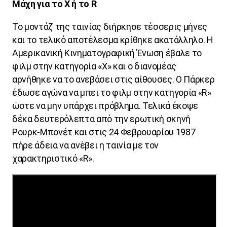
Μάχη για το Χ ή το
R
Το μοντάζ της ταινίας διήρκησε τέσσερις μήνες
και το τελικό αποτέλεσμα κρίθηκε ακατάλληλο. Η
Αμερικανική Κινηματογραφική Ένωση έβαλε το
φιλμ στην κατηγορία «Χ» και ο διανομέας
αρνήθηκε να το ανεβάσει στις αίθουσες. Ο Πάρκερ
έδωσε αγώνα να μπει το φιλμ στην κατηγορία «
R
»
ώστε να μην υπάρχει πρόβλημα. Τελικά έκοψε
δέκα δευτερόλεπτα από την ερωτική σκηνή
Ρουρκ-Μπονέτ και στις 24 Φεβρουαρίου 1987
πήρε άδεια να ανέβει η ταινία με τον
χαρακτηριστικό «
R
».