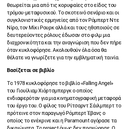
θεωρείται μια από τις κορυφαίες στο είδος του
τρόμου-μεταφυσικού. Το σκοτεινό σενάριο και οι
συγκλονιστικές ερμηνείες από τον Ρόμπερτ Ντε
Νίρο, τον Μίκι Ρουρκ αλλά και τους ηθοποιούς σε
δευτερεύοντες ρόλους έδωσαν στο φιλμ μια
διαχρονικότητα και την αναγνώριση που δεν πήρε
όταν κυκλοφόρησε. Ακολουθούν όλα όσα θα
θέλατε να γνωρίζετε για την εμβληματική ταινία.
Βασίζεται σε βιβλίο
To
1978 κυκλοφόρησε το βιβλίο «
Falling
Angel
»
του Γιουίλιαμ Χιόρτσμπεργκ ο οποίος
ενδιαφερόταν για μια κινηματογραφική μεταφορά
του έργο του. Ο φίλος του Ρίτσαρντ Σάιλμπερτ το
πρότεινε στον παραγωγό Ρόμπερτ Έβανς ο
οποίος το ενέκρινε και η
Paramount
αγόρασε τα
δικαιώματα. Το
project
όμως
δεν
προχώρησε
.
Ο