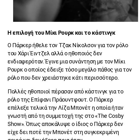
Η επιλογή του Μίκι Ρουρκ και το κάστινγκ
Ο Πάρκερ ήθελε τον Τζακ Νίκολσον για τον ρόλο
του Χάρι Έιντζελ αλλά ο ηθοποιός δεν
ενδιαφερόταν. Έγινε μια συνάντηση με τον Μίκι
Ρουρκ ο οποίος έδειξε τόσο μεγάλο πάθος για τον
ρόλο που δεν χρειάστηκε κάτι περισσότερο.
Πολλές ηθοποιοί πέρασαν από κάστινγκ για το
ρόλο της Επίφανι Πράουντφουτ. Ο Πάρκερ
επέλεξε τελικά την Λίζα Μπονέτ η οποία ήταν
γνωστή από τη συμμετοχή της στο «
The
Cosby
Show
». Όπως αποκάλυψε ο ίδιος ο Πάρκερ δεν
είχε δει ποτέ την Μπονέτ στη συγκεκριμένη