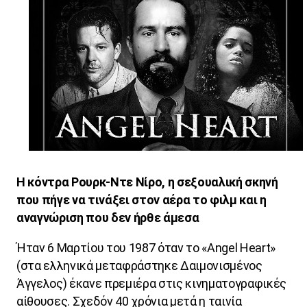
Η κόντρα Ρουρκ-Ντε Νίρο, η σεξουαλική σκηνή
που πήγε να τινάξει στον αέρα το φιλμ και η
αναγνώριση που δεν ήρθε άμεσα
Ήταν 6 Μαρτίου του 1987 όταν το «
Angel
Heart
»
(στα ελληνικά μεταφράστηκε Δαιμονισμένος
Άγγελος) έκανε πρεμιέρα στις κινηματογραφικές
αίθουσες. Σχεδόν 40 χρόνια μετά η ταινία