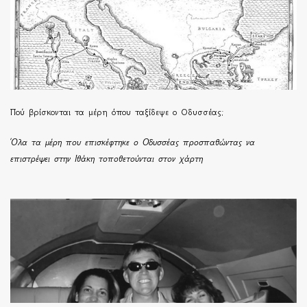
Πού βρίσκονται τα μέρη όπου ταξίδεψε ο Οδυσσέας;
Όλα τα μέρη που επισκέφτηκε ο Οδυσσέας προσπαθώντας να
επιστρέψει στην Ιθάκη τοποθετούνται στον χάρτη