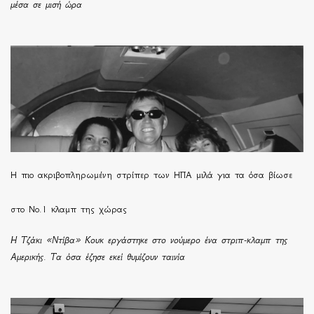
μέσα σε μισή ώρα
H πιο ακριβοπληρωμένη στρίπερ των ΗΠΑ μιλά για τα όσα βίωσε
στο Νο.1 κλαμπ της χώρας
Η Τζάκι «Ντίβα» Κουκ εργάστηκε στο νούμερο ένα στριπ-κλαμπ της
Αμερικής. Τα όσα έζησε εκεί θυμίζουν ταινία