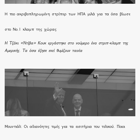
H πιο ακριβοπληρωμένη στρίπερ των ΗΠΑ μιλά για τα όσα βίωσε
στο Νο.1 κλαμπ της χώρας
Η Τζάκι «Ντίβα» Κουκ εργάστηκε στο νούμερο ένα στριπ-κλαμπ της
Αμερικής. Τα όσα έζησε εκεί θυμίζουν ταινία
Μουντιάλ: Οι αδιανόητες τιμές για τα εισιτήρια του τελικού. Ποιοι