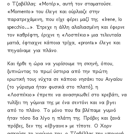
ο Τζαβέλλας: «Μοτέρ», αυτή τον σταματούσε.
«Momento» του έλεγε και ούρλιαζε στην
παρατρεχάμενη, που είχε φέρει μαζί της. «Irene, lo
specchio…». Έτρεχε η άλλη αλαλιασμένη και έφερνε
τον καθρέφτη, έριχνε η «Λοσπέκιο» μια τελευταία
ματιά, έφτιαχνε κάποια τρίχα, «pronta» έλεγε και
πηγαίναμε για πλάνο.
Και ήρθε η ώρα να γυρίσουμε τη σκηνή, όπου,
ξυπνώντας το πρωί ύστερα από την πρώτη
ερωτική τους νύχτα σε κάποιο νησάκι του Αιγαίου
(το γύρισμα ήταν φυσικά στο πλατό), η
«Λοσπέκιο» έπρεπε να ανασηκωθεί στο κρεβάτι, να
τυλίξει τη γύμνια της με ένα σεντόνι και να βγει
από το πλάνο. Το μόνο που θα βλέπαμε γυμνό
ήταν τόσο δα λίγο η πλάτη της. Πρόβες και ξανά
πρόβες, δεν της «έβγαινε» με τίποτε. Ο Χορν
ασκούσε το χιούμορ του, ο Τζαβέλλας την υπομονή