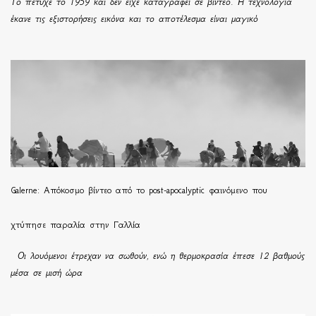
Το πέτυχε το 1959 και δεν είχε καταγραφεί σε βίντεο. Η τεχνολογία
έκανε τις εξιστορήσεις εικόνα και το αποτέλεσμα είναι μαγικό
Galerne: Απόκοσμο βίντεο από το post-apocalyptic φαινόμενο που
χτύπησε παραλία στην Γαλλία
Οι λουόμενοι έτρεχαν να σωθούν, ενώ η θερμοκρασία έπεσε 12 βαθμούς
μέσα σε μισή ώρα