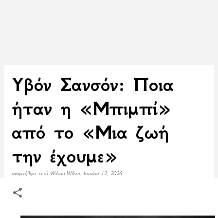
Υβόν Σανσόν: Ποια
ήταν η «Μπιμπί»
από το «Μια ζωή
την έχουμε»
αναρτήθηκε από
Wilson Wilson
Ιουνίου 12, 2026