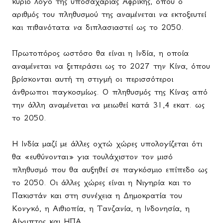
κύριο λόγο της υποσαχάριας Αφρικής, όπου ο
αριθμός του πληθυσμού της αναμένεται να εκτοξευτεί
και πιθανότατα να διπλασιαστεί ως το 2050.
Πρωτοπόρος ωστόσο θα είναι η Ινδία, η οποία
αναμένεται να ξεπεράσει ως το 2027 την Κίνα, όπου
βρίσκονται αυτή τη στιγμή οι περισσότεροι
άνθρωποι παγκοσμίως. O πληθυσμός της Κίνας από
την άλλη αναμένεται να μειωθεί κατά 31,4 εκατ. ως
το 2050.
Η Ινδία μαζί με άλλες οχτώ χώρες υπολογίζεται ότι
θα «ευθύνονται» για τουλάχιστον τον μισό
πληθυσμό που θα αυξηθεί σε παγκόσμιο επίπεδο ως
το 2050. Οι άλλες χώρες είναι η Νιγηρία και το
Πακιστάν και στη συνέχεια η Δημοκρατία του
Κονγκό, η Αιθιοπία, η Τανζανία, η Ινδονησία, η
Αίγυπτος και ΗΠΑ.