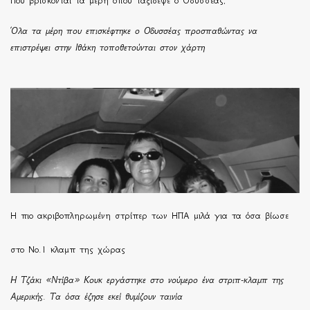
Πού βρίσκονται τα μέρη όπου ταξίδεψε ο Οδυσσέας;
Όλα τα μέρη που επισκέφτηκε ο Οδυσσέας προσπαθώντας να
επιστρέψει στην Ιθάκη τοποθετούνται στον χάρτη
H πιο ακριβοπληρωμένη στρίπερ των ΗΠΑ μιλά για τα όσα βίωσε
στο Νο.1 κλαμπ της χώρας
Η Τζάκι «Ντίβα» Κουκ εργάστηκε στο νούμερο ένα στριπ-κλαμπ της
Αμερικής. Τα όσα έζησε εκεί θυμίζουν ταινία