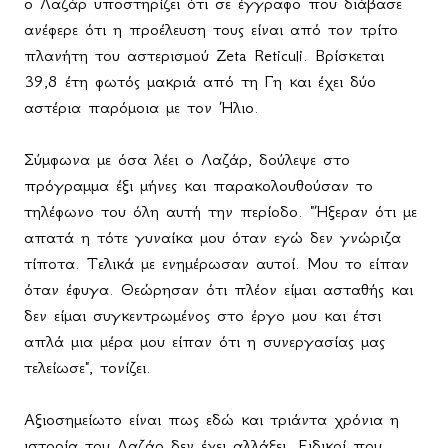
ο Λαζάρ υποστηρίζει ότι σε έγγραφο που διάβασε
ανέφερε ότι η προέλευση τους είναι από τον τρίτο
πλανήτη του αστερισμού
Zeta
Reticuli
. Βρίσκεται
39,8 έτη φωτός μακριά από τη Γη και έχει δύο
αστέρια παρόμοια με τον Ήλιο.
Σύμφωνα με όσα λέει ο Λαζάρ, δούλεψε στο
πρόγραμμα έξι μήνες και παρακολουθούσαν το
τηλέφωνο του όλη αυτή την περίοδο. "Ήξεραν ότι με
απατά η τότε γυναίκα μου όταν εγώ δεν γνώριζα
τίποτα. Τελικά με ενημέρωσαν αυτοί. Μου το είπαν
όταν έφυγα. Θεώρησαν ότι πλέον είμαι ασταθής και
δεν είμαι συγκεντρωμένος στο έργο μου και έτσι
απλά μια μέρα μου είπαν ότι η συνεργασίας μας
τελείωσε", τονίζει.
Αξιοσημείωτο είναι πως εδώ και τριάντα χρόνια η
ιστορία του Λαζάρ δεν έχει αλλάξει. Ειδικοί που