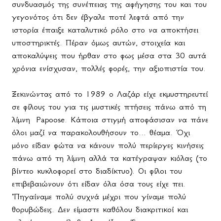
συνδυασμός της συνέπειας της αφήγησης του και του
γεγονότος ότι δεν έβγαλε ποτέ λεφτά από την
ιστορία έπαιξε καταλυτικό ρόλο στο να αποκτήσει
υποστηρικτές. Πέραν όμως αυτών, στοιχεία και
αποκαλύψεις που ήρθαν στο φως μέσα στα 30 αυτά
χρόνια ενίσχυσαν, πολλές φορές, την αξιοπιστία του.
Ξεκινώντας από το 1989 ο Λαζάρ είχε εκμυστηρευτεί
σε φίλους του για τις μυστικές πτήσεις πάνω από τη
λίμνη
Papoose
. Κάποια στιγμή αποφάσισαν να πάνε
όλοι μαζί να παρακολουθήσουν το... θέαμα. Όχι
μόνο είδαν φώτα να κάνουν πολύ περίεργες κινήσεις
πάνω από τη λίμνη αλλά τα κατέγραψαν κιόλας (το
βίντεο κυκλοφορεί στο διαδίκτυο). Οι φίλοι του
επιβεβαιώνουν ότι είδαν όλα όσα τους είχε πει.
"Πηγαίναμε πολύ συχνά μέχρι που γίναμε πολύ
θορυβώδεις. Δεν είμαστε καθόλου διακριτικοί και