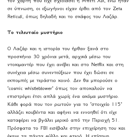
τον χάρτη που είχε σχεδιάσει η Μπέτι Χιλ, ενώ ήταν
σε ύπνωση, οι εξωγήινοι είχαν έρθει από τον
Zeta
Reticuli
, όπως δηλαδή και το σκάφος του Λαζάρ.
Το τελευταίο μυστήριο
Ο Λαζάρ και η ιστορία του ήρθαν ξανά στο
προσκήνιο 30 χρόνια μετά, αρχικά μέσω του
ντοκιμαντέρ που έχει ανέβει και στο
Netflix
και στη
συνέχεια μέσω συνεντεύξεων που έχει δώσει σε
εκπομπές με τεράστιο κοινό. Δεν θα μπορούσε ο
"
cosmic
whistleblower
" όπως τον αποκαλούν να
επιστρέψει έτσι απλά χωρίς ένα ακόμα μυστήριο.
Κάθε φορά που τον ρωτούν για το "στοιχείο 115"
αλλάζει κουβέντα και αφήνει να εννοηθεί ότι είχε
καταφέρει να βγάλει μερικό από την Περιοχή 51.
Πρόσφατα το
FBI
εισέβαλε στην επιχείρηση του και
έκανε τα πάντα φύλλο και φτερό. Η επίσημη