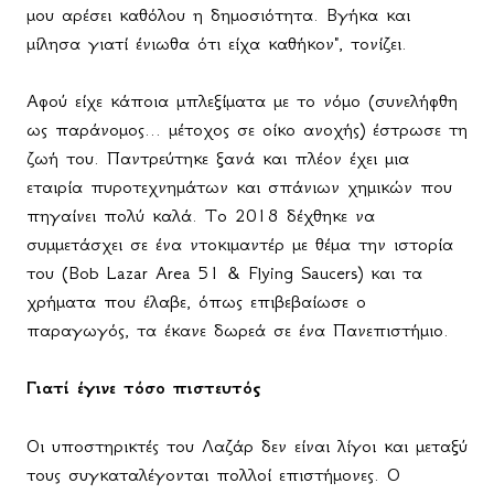
μου αρέσει καθόλου η δημοσιότητα. Βγήκα και
μίλησα γιατί ένιωθα ότι είχα καθήκον", τονίζει.
Αφού είχε κάποια μπλεξίματα με το νόμο (συνελήφθη
ως παράνομος... μέτοχος σε οίκο ανοχής) έστρωσε τη
ζωή του. Παντρεύτηκε ξανά και πλέον έχει μια
εταιρία πυροτεχνημάτων και σπάνιων χημικών που
πηγαίνει πολύ καλά. Το 2018 δέχθηκε να
συμμετάσχει σε ένα ντοκιμαντέρ με θέμα την ιστορία
του (
B
o
b
L
azar
A
rea 51 &
F
lying
S
aucers) και τα
χρήματα που έλαβε, όπως επιβεβαίωσε ο
παραγωγός, τα έκανε δωρεά σε ένα Πανεπιστήμιο.
Γιατί έγινε τόσο πιστευτός
Οι υποστηρικτές του Λαζάρ δεν είναι λίγοι και μεταξύ
τους συγκαταλέγονται πολλοί επιστήμονες. Ο