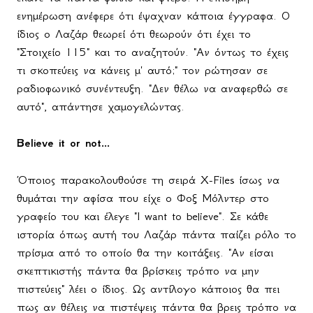
ενημέρωση ανέφερε ότι έψαχναν κάποια έγγραφα. Ο
ίδιος ο Λαζάρ θεωρεί ότι θεωρούν ότι έχει το
"Στοιχείο 115" και το αναζητούν. "Αν όντως το έχεις
τι σκοπεύεις να κάνεις μ' αυτό;" τον ρώτησαν σε
ραδιοφωνικό συνέντευξη. "Δεν θέλω να αναφερθώ σε
αυτό", απάντησε χαμογελώντας.
Believe
it
or
not
...
Όποιος παρακολουθούσε τη σειρά
X
-
Files
ίσως να
θυμάται την αφίσα που είχε ο Φοξ Μόλντερ στο
γραφείο του και έλεγε "
I
want
to
believe
". Σε κάθε
ιστορία όπως αυτή του Λαζάρ πάντα παίζει ρόλο το
πρίσμα από το οποίο θα την κοιτάξεις. "Αν είσαι
σκεπτικιστής πάντα θα βρίσκεις τρόπο να μην
πιστεύεις" λέει ο ίδιος. Ως αντίλογο κάποιος θα πει
πως αν θέλεις να πιστέψεις πάντα θα βρεις τρόπο να