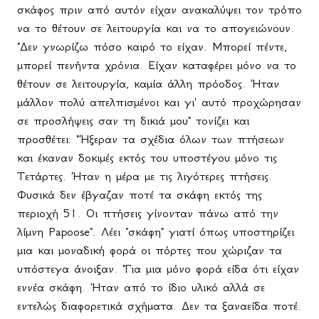
σκάφος πριν από αυτόν είχαν ανακαλύψει τον τρόπο
να το θέτουν σε λειτουργία και να το απογειώνουν.
"Δεν γνωρίζω πόσο καιρό το είχαν. Μπορεί πέντε,
μπορεί πενήντα χρόνια. Είχαν καταφέρει μόνο να το
θέτουν σε λειτουργία, καμία άλλη πρόοδος. Ήταν
μάλλον πολύ απελπισμένοι και γι' αυτό προχώρησαν
σε προσλήψεις σαν τη δικιά μου" τονίζει και
προσθέτει: "Ήξεραν τα σχέδια όλων των πτήσεων
και έκαναν δοκιμές εκτός του υποστέγου μόνο τις
Τετάρτες. Ήταν η μέρα με τις λιγότερες πτήσεις.
Φυσικά δεν έβγαζαν ποτέ τα σκάφη εκτός της
περιοχή 51. Οι πτήσεις γίνονταν πάνω από την
λίμνη
Papoose
". Λέει "σκάφη" γιατί όπως υποστηρίζει
μια και μοναδική φορά οι πόρτες που χώριζαν τα
υπόστεγα άνοιξαν. "Για μια μόνο φορά είδα ότι είχαν
εννέα σκάφη. Ήταν από το ίδιο υλικό αλλά σε
εντελώς διαφορετικά σχήματα. Δεν τα ξαναείδα ποτέ.