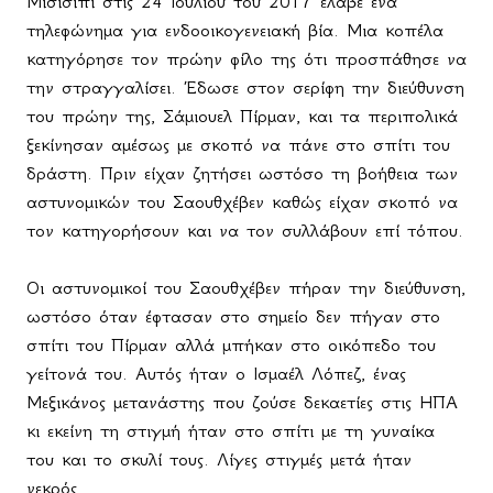
Μισισίπι στις 24 Ιουλίου του 2017 έλαβε ένα
τηλεφώνημα για ενδοοικογενειακή βία. Μια κοπέλα
κατηγόρησε τον πρώην φίλο της ότι προσπάθησε να
την στραγγαλίσει. Έδωσε στον σερίφη την διεύθυνση
του πρώην της, Σάμιουελ Πίρμαν, και τα περιπολικά
ξεκίνησαν αμέσως με σκοπό να πάνε στο σπίτι του
δράστη. Πριν είχαν ζητήσει ωστόσο τη βοήθεια των
αστυνομικών του Σαουθχέβεν καθώς είχαν σκοπό να
τον κατηγορήσουν και να τον συλλάβουν επί τόπου.
Οι αστυνομικοί του Σαουθχέβεν πήραν την διεύθυνση,
ωστόσο όταν έφτασαν στο σημείο δεν πήγαν στο
σπίτι του Πίρμαν αλλά μπήκαν στο οικόπεδο του
γείτονά του. Αυτός ήταν ο Ισμαέλ Λόπεζ, ένας
Μεξικάνος μετανάστης που ζούσε δεκαετίες στις ΗΠΑ
κι εκείνη τη στιγμή ήταν στο σπίτι με τη γυναίκα
του και το σκυλί τους. Λίγες στιγμές μετά ήταν
νεκρός.