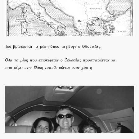
Πού βρίσκονται τα μέρη όπου ταξίδεψε ο Οδυσσέας;
Όλα τα μέρη που επισκέφτηκε ο Οδυσσέας προσπαθώντας να
επιστρέψει στην Ιθάκη τοποθετούνται στον χάρτη